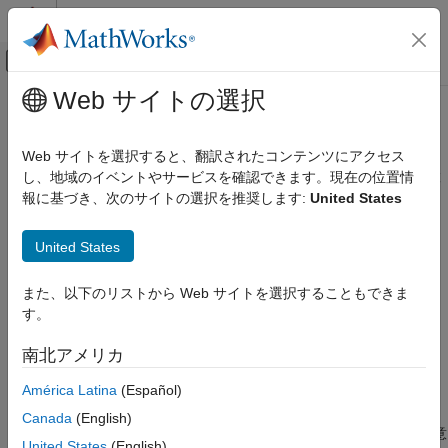
コンテンツへスキップ
MATLAB ヘルプ センター
オフキャンバス ナビゲーション メ
メインコンテンツ
Web サイトの選択
ドキュメンテーションのホーム
無効なファイル位置
検証、妥当性確認、テスト
Web サイトを選択すると、翻訳されたコンテンツにアクセス
コード検証
が
から取得されたのではないファイル位置
し、地域のイベントやサービスを確認できます。現在の位置情
fsetpos()
fgetpos()
引数を使用して呼び出される
報に基づき、次のサイトの選択を推奨します:
United States
Polyspace Bug Finder
結果のレビューとレポート生成
このページをすべて展開する
United States
Polyspace Bug Finder の結果
説明
欠陥
また、以下のリストから Web サイトを選択することもできま
この欠陥は、
のファイル位置引数で使用する値が
fsetpos()
プログラミングの欠陥
す。
から取得したものではない場合に発生します。
fgetpos()
無効なファイル位置
南北アメリカ
リスク
項目一覧
América Latina
(Español)
関数
はストリームの現在
説明
fgetpos(FILE *stream, fpos_t *pos)
のファイル位置を取得します。別の値を
fsetpos(FILE *stream,
例
Canada
(English)
のファイル位置引数として使用する場合、意
const fpos_t *pos)
結果情報
United States
(English)