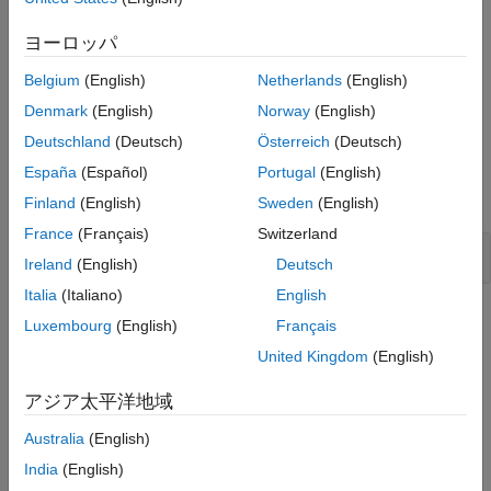
図しないストリームの位置にアクセスする可能性があります。
バージョン履歴
ヨーロッパ
参考
修正方法
Belgium
(English)
Netherlands
(English)
への正常な呼び出しから返された値を
のフ
fgetpos()
fsetpos()
ァイル位置引数として使用します。
Denmark
(English)
Norway
(English)
Deutschland
(Deutsch)
Österreich
(Deutsch)
例
España
(Español)
Portugal
(English)
すべて展開する
Finland
(English)
Sweden
(English)
France
(Français)
Switzerland
によるファイル位置引数の設定
memset()
Ireland
(English)
Deutsch
Italia
(Italiano)
English
結果情報
Luxembourg
(English)
Français
United Kingdom
(English)
グループ:
プログラミング
言語:
C | C++
アジア太平洋地域
既定値:
オフ
コマンド ライン構文:
INVALID_FILE_POS
Australia
(English)
影響度
:
Medium
India
(English)
PQL 名:
std.defects.INVALID_FILE_POS