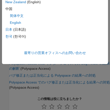
New Zealand
(English)
バージョン履歴
中国
R2017b で導入
简体中文
English
参考
日本
(日本語)
欠陥の検出 (-checkers)
한국
(한국어)
トピック
Interpret Polyspace Bug Finder Results in Polyspace Platform
最寄りの営業オフィスへのお問い合わせ
User Interface
Polyspace Access Web インターフェイスでの Bug Finder の結果
の解釈
(Polyspace Access)
バグ修正または正当化による Polyspace の結果への対処
Polyspace Access でのバグ修正または正当化による結果への対処
(Polyspace Access)
この情報は役に立ちましたか？