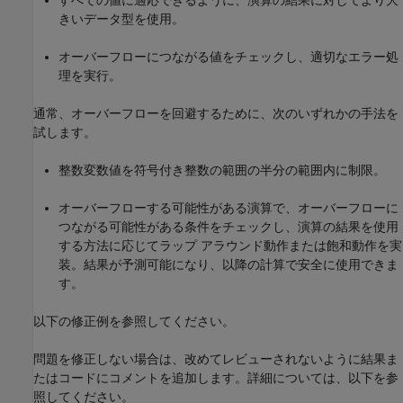
きいデータ型を使用。
オーバーフローにつながる値をチェックし、適切なエラー処
理を実行。
通常、オーバーフローを回避するために、次のいずれかの手法を
試します。
整数変数値を符号付き整数の範囲の半分の範囲内に制限。
オーバーフローする可能性がある演算で、オーバーフローに
つながる可能性がある条件をチェックし、演算の結果を使用
する方法に応じてラップ アラウンド動作または飽和動作を実
装。結果が予測可能になり、以降の計算で安全に使用できま
す。
以下の修正例を参照してください。
問題を修正しない場合は、改めてレビューされないように結果ま
たはコードにコメントを追加します。詳細については、以下を参
照してください。