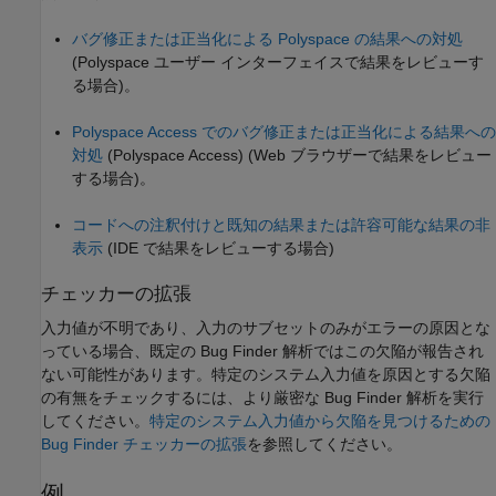
バグ修正または正当化による Polyspace の結果への対処
(Polyspace ユーザー インターフェイスで結果をレビューす
る場合)。
Polyspace Access でのバグ修正または正当化による結果への
対処
(Polyspace Access)
(Web ブラウザーで結果をレビュー
する場合)。
コードへの注釈付けと既知の結果または許容可能な結果の非
表示
(IDE で結果をレビューする場合)
チェッカーの拡張
入力値が不明であり、入力のサブセットのみがエラーの原因とな
っている場合、既定の Bug Finder 解析ではこの欠陥が報告され
ない可能性があります。特定のシステム入力値を原因とする欠陥
の有無をチェックするには、より厳密な Bug Finder 解析を実行
してください。
特定のシステム入力値から欠陥を見つけるための
Bug Finder チェッカーの拡張
を参照してください。
例