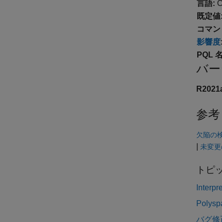
言語:
C
既定値
コマン
影響度
PQL 名
バー
R202
参考
欠陥の検出
|
未変更
トピ
Interpr
Poly
バグ修正