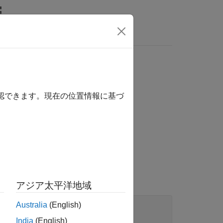
関数
ビデオ
MATLAB Answers
い
確認できます。現在の位置情報に基づ
、変更されない場合に発生します。
からのコピーで作成されます。
アジア太平洋地域
Australia
(English)
India
(English)