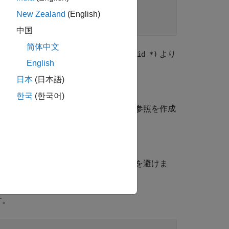
New Zealand
(English)
中国
简体中文
な型であるか、サイズが
より
2 * sizeof(void *)
English
日本
(日本語)
한국
(한국어)
参照として定義できます。
参照を作成
nst
const
ピーによる新しいローカル変数の作成を避けま
す。