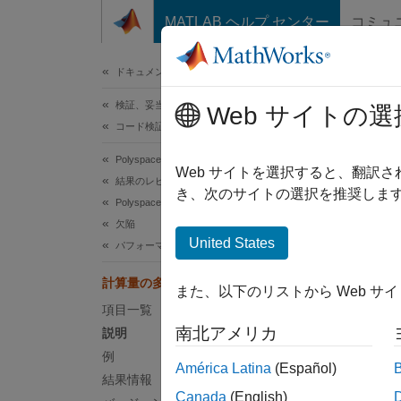
コンテンツへスキップ
MATLAB ヘルプ センター
コミュ
ドキュメ
ドキュメンテーションのホーム
検証、妥当性確認、テスト
計
Web サイトの選
コード検証
Polyspace Bug Finder
ローカ
Web サイトを選択すると、翻訳
結果のレビューとレポート生成
き、次のサイトの選択を推奨します
Polyspace Bug Finder の結果
このペ
欠陥
説明
United States
パフォーマンスの欠陥
この欠
計算量の多いローカル変数のコピー
また、以下のリストから Web サ
項目一覧
たとえ
南北アメリカ
説明
例
América Latina
(Español)
const
結果情報
...

Canada
(English)