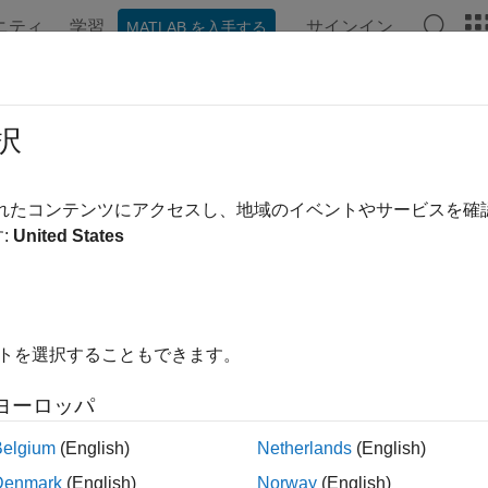
ニティ
学習
サインイン
MATLAB を入手する
ンテーション
例
Polyspace オプション
Polyspace 結果
算量の多いローカル変数のコピー
択
ル変数が
参照からのコピーで作成された後、変更されな
const
されたコンテンツにアクセスし、地域のイベントやサービスを
:
United States
ージをすべて展開する
陥は、ローカル変数が
参照からのコピーで作成された後
const
イトを選択することもできます。
ば、変数
は、関数
によって返された
参照
name
get_name
const
ヨーロッパ
Belgium
(English)
Netherlands
(English)
 std::string& get_name();

Denmark
(English)
Norway
(English)