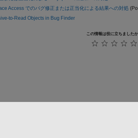
space Access でのバグ修正または正当化による結果への対処
(Po
ive-to-Read Objects in Bug Finder
この情報は役に立ちました
法コピー防止
アプリケーション ステータス
お問い合わせ