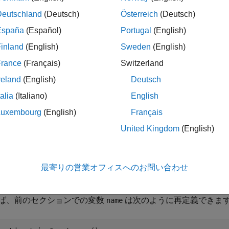
func {

td::string name = get_name();

Deutschland
(Deutsch)
Österreich
(Deutsch)
España
(Español)
Portugal
(English)
inland
(English)
Sweden
(English)
陥が発生するのは、ローカル変数が非トリビアル コピー可能
France
(Français)
Switzerland
トリビアル コピー可能な型である場合のみです。
reland
(English)
Deutsch
ク
talia
(Italiano)
English
参照から作成され、変更されない場合は、変数自体を
const
co
Luxembourg
(English)
Français
、計算量が多くなる可能性のあるコピー操作が回避されます。
United Kingdom
(English)
方法
ル変数を後で変更する意図がない場合は、
参照からのコ
const
最寄りの営業オフィスへのお問い合わせ
わりに
参照を作成します。
const
ば、前のセクションでの変数
は次のように再定義できま
name