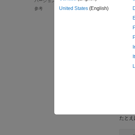
バージョン履歴
void 
    s
United States
(English)
参考
}
F
この欠
大きい
I
リス
I
変数が
すると
修正
ローカ
す。代
たとえ