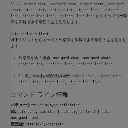
リスト
、
、
、
signed char
unsigned char
signed short
unsigned
、
、
、
、
short
signed int
unsigned int
signed long
unsigned
、
、
からすべての列挙
long
signed long long
unsigned long long
値を保持できる最初の型を使用します。
auto-unsigned-first
以下のリストからすべての列挙値を保持できる最初の型を使用し
ます。
列挙値が正の場合:
、
、
unsigned char
unsigned short
、
、
。
unsigned int
unsigned long
unsigned long long
1 つ以上の列挙値が負の場合:
、
、
signed char
signed short
、
、
。
signed int
signed long
signed long long
コマンド ライン情報
パラメーター:
-enum-type-definition
値:
defined-by-compiler | auto-signed-first | auto-
unsigned-first
既定値:
defined-by-compiler