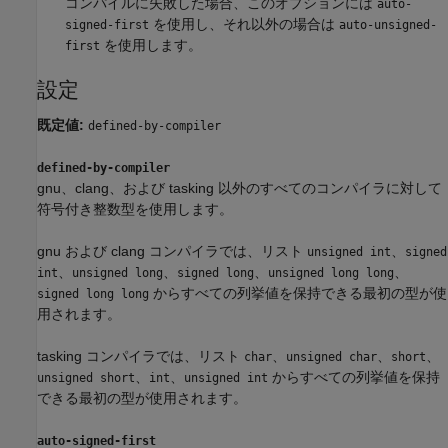
コンパイルに失敗した場合、このオプションには
auto-
を使用し、それ以外の場合は
signed-first
auto-unsigned-
を使用します。
first
設定
既定値:
defined-by-compiler
defined-by-compiler
gnu、clang、および tasking 以外のすべてのコンパイラに対して
符号付き整数型を使用します。
gnu および clang コンパイラでは、リスト
、
unsigned int
signed
、
、
、
、
int
unsigned long
signed long
unsigned long long
からすべての列挙値を保持できる最初の型が使
signed long long
用されます。
tasking コンパイラでは、リスト
、
、
、
char
unsigned char
short
、
、
からすべての列挙値を保持
unsigned short
int
unsigned int
できる最初の型が使用されます。
auto-signed-first