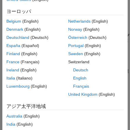
オプションの設定
以下のいずれかの方法を使用してオプションを設定します。
ヨーロッパ
Belgium
(English)
Netherlands
(English)
Polyspace Platform
ユーザー インターフェイス (デスクトッ
プ製品のみ): プロジェクト構成の
[ビルド]
タブで
[ターゲッ
Denmark
(English)
Norway
(English)
トおよびコンパイラ]
を選択してから、オプション
[プロセッ
Deutschland
(Deutsch)
Österreich
(Deutsch)
サ]
の設定を構成します。
[プロセッサの編集]
ダイアログ ボ
España
(Español)
Portugal
(English)
ックスで、オプション
[enum の潜在型]
の値を選択します。
詳細については、
を参照してください。
プロセッサ
Finland
(English)
Sweden
(English)
France
(Français)
Switzerland
コマンド ラインと
オプション ファイル
: オプション
-enum-
Ireland
(English)
Deutsch
を使用します。
コマンド ライン情報
を参照
type-definition
してください。
Italia
(Italiano)
English
Luxembourg
(English)
Français
このオプションを使用する理由
United Kingdom
(English)
コンパイラは
型の変数を基本整数型の定数として表しま
enum
す。このオプションを使用して、コンパイラをエミュレートでき
アジア太平洋地域
るようにします。
Australia
(English)
コンパイラ設定をチェックするには、次を行います。
India
(English)