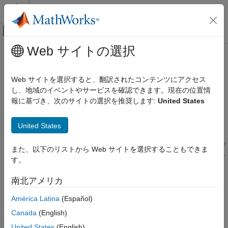
コンテンツへスキップ
MATLAB ヘルプ センター
オフキャンバス ナビゲーション メ
メインコンテンツ
Web サイトの選択
ドキュメンテーションのホーム
列挙型の定義 (
-enum-type-
検証、妥当性確認、テスト
)
definition
Web サイトを選択すると、翻訳されたコンテンツにアクセス
コード検証
し、地域のイベントやサービスを確認できます。現在の位置情
報に基づき、次のサイトの選択を推奨します:
United States
Polyspace Bug Finder
を基本データ型で表す方法の指定
enum
構成
説明
United States
ソースとビルド オプションの構成
解析では、列挙値および選択した定義に応じ、さまざまな基本デ
列挙型の定義 (-enum-type-definition)
また、以下のリストから Web サイトを選択することもできま
ータ型を使用して列挙型を表すことができます。このオプション
す。
項目一覧
を使用する場合、各
型は列挙値を保持できる最小の整数型
enum
説明
で表されます。
南北アメリカ
設定
América Latina
(Español)
このオプションは、
[構成]
ペインの
[ターゲットおよびコンパイ
コマンド ライン情報
ラ]
ノードで使用できます。
参考
Canada
(English)
United States
(English)