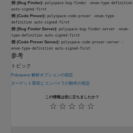
例 (Bug Finder):
polyspace-bug-finder -enum-type-definition
auto-signed-first
例 (Code Prover):
polyspace-code-prover -enum-type-
definition auto-signed-first
例 (Bug Finder Server):
polyspace-bug-finder-server -enum-
type-definition auto-signed-first
例 (Code Prover Server):
polyspace-code-prover-server -
enum-type-definition auto-signed-first
参考
トピック
Polyspace 解析オプションの指定
ターゲット環境とコンパイラの動作の指定
この情報は役に立ちましたか？