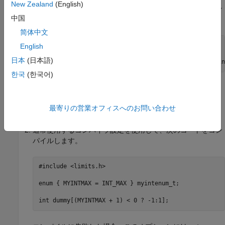
New Zealand
(English)
通常使用するコンパイラ設定を使用して、次のコードをコン
中国
パイルします。
简体中文
enum { MAXSIGNEDBYTE=127 } mysmallenum_t;

English
日本
(日本語)
한국
(한국어)
コンパイルに失敗した場合、
または
auto-signed-first
のどちらかを使用しなければなりませ
auto-unsigned-first
最寄りの営業オフィスへのお問い合わせ
ん。
通常使用するコンパイラ設定を使用して、次のコードをコン
パイルします。
#include <limits.h>

enum { MYINTMAX = INT_MAX } myintenum_t;
