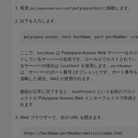
再度
に移動します。
\polyspace\bin
polyspaceserverroot
以下を入力します。
polyspace-access -host hostName -port portNumber -cre
ここで、
は
Polyspace Access
Web サーバーをホス
hostName
トしているサーバーの名前です。ローカルでホストされてい
るサーバーの場合は
を使用します。
localhost
portNumber
は、サーバーのポート番号 (オプション) です。ポート番号を
省略した場合、
が使用されます。
9443
接続が正常に完了すると、
という名前のプロジ
testProject
ェクトが
Polyspace Access
Web インターフェイスで作成さ
れます。
Web ブラウザーで、次の URL を開きます。
https://hostName:portNumber/metrics/index.html