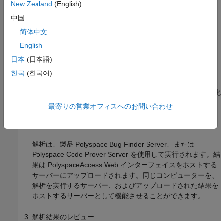
New Zealand
(English)
中国
简体中文
English
ワークフローは次の 3 ステップで構成されます。
日本
(日本語)
Polyspace 解析のトリガー:
한국
(한국어)
®
開発者がコードを送信すると、Jenkins
などのビルド自動化
ツールが Polyspace 解析をトリガーします。
最寄りの営業オフィスへのお問い合わせ
Polyspace 解析の実行:
解析は、製品
Polyspace Bug Finder Server
、または
Polyspace Code Prover Server
を使用して実行されます。結
果は
PolyspaceAccess
Web インターフェイスをホストする
サーバーにアップロードされます。同じコンピューターを、
解析を実行するサーバー、およびアップロードされた結果を
ホストするサーバーとして機能させることができます。
解析結果のレビュー: