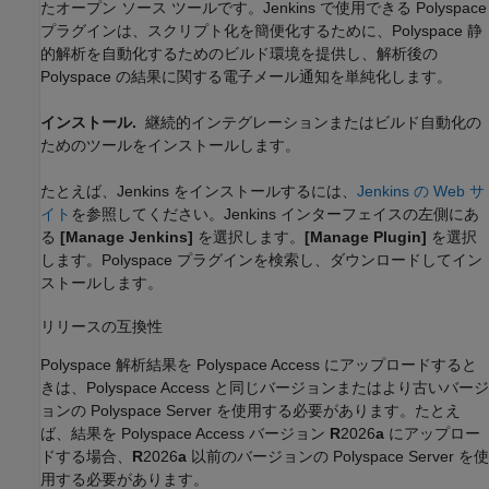
たオープン ソース ツールです。Jenkins で使用できる Polyspace
プラグインは、スクリプト化を簡便化するために、Polyspace 静
的解析を自動化するためのビルド環境を提供し、解析後の
Polyspace の結果に関する電子メール通知を単純化します。
インストール.
継続的インテグレーションまたはビルド自動化の
ためのツールをインストールします。
たとえば、Jenkins をインストールするには、
Jenkins の Web サ
イト
を参照してください。Jenkins インターフェイスの左側にあ
る
[Manage Jenkins]
を選択します。
[Manage Plugin]
を選択
します。Polyspace プラグインを検索し、ダウンロードしてイン
ストールします。
リリースの互換性
Polyspace 解析結果を
Polyspace Access
にアップロードすると
きは、
Polyspace Access
と同じバージョンまたはより古いバージ
ョンの Polyspace Server を使用する必要があります。たとえ
ば、結果を
Polyspace Access
バージョン
R
2026
a
にアップロー
ドする場合、
R
2026
a
以前のバージョンの Polyspace Server を使
用する必要があります。