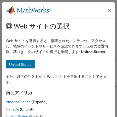
コンテンツへスキップ
MATLAB ヘルプ センター
オフキャンバス ナビゲーション メ
メインコンテンツ
Web サイトの選択
ドキュメンテーションのホーム
Polyspace
Server および Access 製
検証、妥当性確認、テスト
品のインストール
Web サイトを選択すると、翻訳されたコンテンツにアクセス
コード検証
し、地域のイベントやサービスを確認できます。現在の位置情
報に基づき、次のサイトの選択を推奨します:
United States
®
Polyspace Bug Finder
Polyspace
は静的解析を使用して、C/C++ コードのバグ、ラン
タイム エラー、コーディング規約違反などの問題をチェックしま
インストール
United States
す。以下の製品を使用すると、サーバー クラス マシンで
サーバー用の Bug Finder のインストール
Polyspace 解析を実行して、解析結果を Web ブラウザーでレビ
ューできます。
Polyspace Server および Access 製品のイ
また、以下のリストから Web サイトを選択することもできま
ンストール
す。
Polyspace Bug Finder™ Server™
(バグとコーディング ルー
項目一覧
ル違反の検出)
南北アメリカ
インストールする必要があるもの
製品のインストール
América Latina
(Español)
Polyspace Code Prover™ Server
(網羅的コード検証)
Polyspace インストールのチェック
Canada
(English)
Polyspace と他の MathWorks 製品のインス
Polyspace Access™
(
Polyspace Bug Finder Server
または
United States
(English)
トール