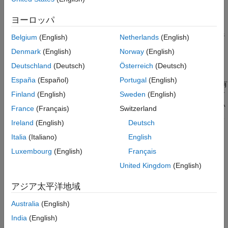
Polyspace Code Prover Server
からの) 解析結果の Web ブ
古い Polyspace 製品バージョンのインスト
ラウザー ベースのレビュー
ール
ヨーロッパ
参考
これらの製品とビルド自動化ツールを使用して、Polyspace 解析
Belgium
(English)
Netherlands
(English)
を継続的インテグレーション システムに統合できます。
Denmark
(English)
Norway
(English)
Deutschland
(Deutsch)
Österreich
(Deutsch)
インストールする必要があるもの
España
(Español)
Portugal
(English)
継続的インテグレーション プロセスでは、開発者はコードを共有
Finland
(English)
Sweden
(English)
リポジトリに送信します。送信された各コードは、自動化ビルド
システムによって、定期的に、または事前定義トリガーに基づい
France
(Français)
Switzerland
てビルドとテストが行われ、その後、コードが統合されます。こ
Ireland
(English)
Deutsch
のプロセスの一環として Polyspace 解析を実行できます。
Italia
(Italiano)
English
Luxembourg
(English)
Français
United Kingdom
(English)
アジア太平洋地域
Australia
(English)
India
(English)