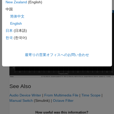
toggle the manual switches.
New Zealand
(English)
中国
简体中文
English
日本
(日本語)
한국
(한국어)
最寄りの営業オフィスへのお問い合わせ
See Also
Audio Device Writer
|
From Multimedia File
|
Time Scope
|
Manual Switch
(Simulink)
|
Octave Filter
How useful was this information?