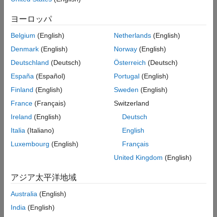
ヨーロッパ
Belgium
(English)
Netherlands
(English)
Denmark
(English)
Norway
(English)
1. Run the simulation. The From Multimedia File block sends a
Deutschland
(Deutsch)
Österreich
(Deutsch)
stereo audio stream to the Octave Filter block. The center
España
(Español)
Portugal
(English)
frequency of the Octave Filter block can be tuned using the
manual switches routed into the optional input port. The filtered
Finland
(English)
Sweden
(English)
audio is sent to your computer's default audio device. The
France
(Français)
Switzerland
filtered audio and unfiltered audio are sent to a Spectrum
Ireland
(English)
Deutsch
Analyzer block for visualization.
Italia
(Italiano)
English
2. Tune the center frequency by toggling manual switches
Luxembourg
(English)
Français
routing constant values. The constant value routed from the left
United Kingdom
(English)
is multiplied with the constant value routed from the right. The
center frequency of the Octave Filter block can be set at 400,
アジア太平洋地域
800, 4000, and 8000 Hz.
Australia
(English)
3. Observe the Spectrum Analyzer as you tune the center
India
(English)
frequency. Note how the center frequency changes as you