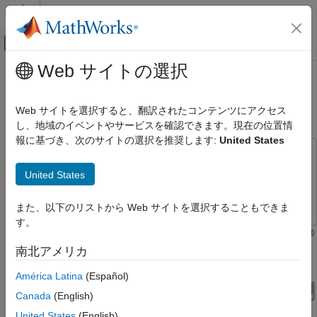
コンテンツへスキップ
MATLAB ヘルプ センター
オフキャンバス ナビゲーション メ
メインコンテンツ
Web サイトの選択
ドキュメンテーションのホーム
Tune Center Frequency Using Input
Signal Processing
Port
Web サイトを選択すると、翻訳されたコンテンツにアクセス
し、地域のイベントやサービスを確認できます。現在の位置情
Audio Toolbox
報に基づき、次のサイトの選択を推奨します:
United States
Audio Processing Algorithm Design
This example uses:
Tune Center Frequency Using Input Port
Audio Toolbox
Audio Toolbox
United States
ON THIS PAGE
Simulink
Simulink
また、以下のリストから Web サイトを選択することもできま
See Also
す。
Tune the center frequency of an Octave Filter block in Simulink®
using the optional input port.
南北アメリカ
América Latina
(Español)
Canada
(English)
United States
(English)