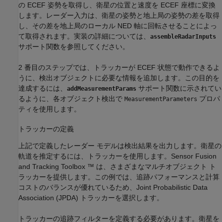
の ECEF 姿勢を取得し、衛星の位置と速度を ECEF 座標に変換
します。レーダー入力は、衛星の姿勢と地上局の姿勢の差を取得
し、その差を地上局のローカル NED 軸に回転させることによっ
て取得されます。実装の詳細については、
assembleRadarInputs
サポート関数を参照してください。
2 番目のステップでは、トラッカーが ECEF 状態で動作できるよ
うに、検出オブジェクトに必要な情報を追加します。この目的を
達成するには、
サポート関数に示されてい
addMeasurementParams
るように、各オブジェクト検出で
プロパ
MeasurementParameters
ティを使用します。
トラッカーの定義
上記で定義したレーダー モデルは検出結果を出力します。衛星の
軌道を推定するには、トラッカーを使用します。Sensor Fusion
and Tracking Toolbox ™ は、さまざまなマルチオブジェクト ト
ラッカーを提供します。この例では、追跡パフォーマンスと計算
コストのバランスが優れているため、Joint Probabilistic Data
Association (JPDA) トラッカーを選択します。
トラッカーの追跡フィルターを定義する必要があります。衛星を