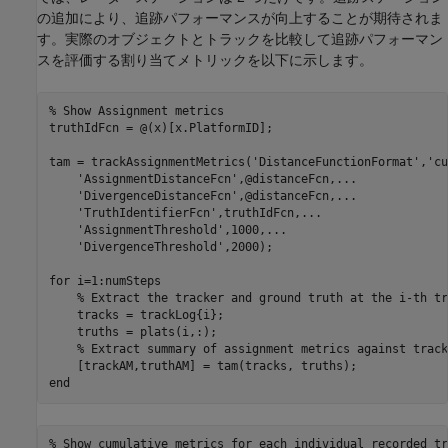
の追加により、追跡パフォーマンスが向上することが期待されま
す。実際のオブジェクトとトラックを比較して追跡パフォーマン
スを評価する割り当てメトリックを以下に示します。
% Show Assignment metrics
truthIdFcn = @(x)[x.PlatformID];

tam = trackAssignmentMetrics(
'DistanceFunctionFormat'
,
'cu
'AssignmentDistanceFcn'
,@distanceFcn,
...
'DivergenceDistanceFcn'
,@distanceFcn,
...
'TruthIdentifierFcn'
,truthIdFcn,
...
'AssignmentThreshold'
,1000,
...
'DivergenceThreshold'
,2000);

for
 i=1:numSteps

% Extract the tracker and ground truth at the i-th tr
    tracks = trackLog{i};

    truths = plats(i,:);

% Extract summary of assignment metrics against track
end
% Show cumulative metrics for each individual recorded tr