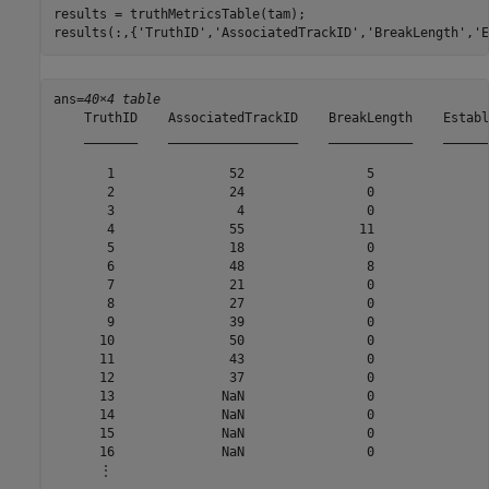
results = truthMetricsTable(tam);

results(:,{
'TruthID'
,
'AssociatedTrackID'
,
'BreakLength'
,
'E
ans=
40×4 table
    TruthID    AssociatedTrackID    BreakLength    Establ
    _______    _________________    ___________    ______
       1               52                5               
       2               24                0               
       3                4                0               
       4               55               11               
       5               18                0               
       6               48                8               
       7               21                0               
       8               27                0               
       9               39                0               
      10               50                0               
      11               43                0               
      12               37                0               
      13              NaN                0               
      14              NaN                0               
      15              NaN                0               
      16              NaN                0               
      ⋮
