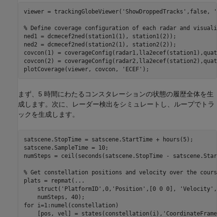
viewer = trackingGlobeViewer(
'ShowDroppedTracks'
,false, 
'
% Define coverage configuration of each radar and visuali
ned1 = dcmecef2ned(station1(1), station1(2));

ned2 = dcmecef2ned(station2(1), station2(2));

covcon(1) = coverageConfig(radar1,lla2ecef(station1),quat
covcon(2) = coverageConfig(radar2,lla2ecef(station2),quat
plotCoverage(viewer, covcon, 
'ECEF'
);
まず、5 時間にわたるコンスタレーションの状態の履歴全体を生
成します。次に、レーダー検出をシミュレートし、ループでトラ
ックを生成します。
satscene.StopTime = satscene.StartTime + hours(5);

satscene.SampleTime = 10;

numSteps = ceil(seconds(satscene.StopTime - satscene.Star
% Get constellation positions and velocity over the cours
plats = repmat(
...
    struct(
'PlatformID'
,0,
'Position'
,[0 0 0], 
'Velocity'
,
for
 i=1:numel(constellation)

    [pos, vel] = states(constellation(i),
'CoordinateFrame