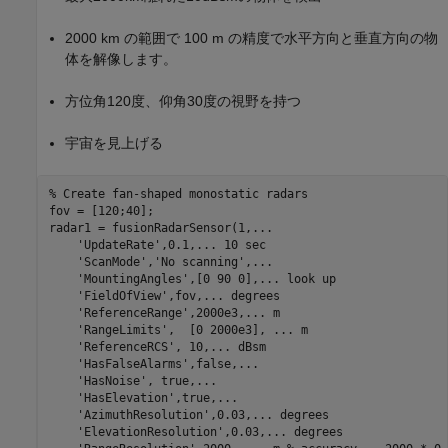
2000 km の範囲で 100 m の精度で水平方向と垂直方向の物
体を解像します。
方位角120度、仰角30度の視野を持つ
宇宙を見上げる
% Create fan-shaped monostatic radars
fov = [120;40];

radar1 = fusionRadarSensor(1,
...
'UpdateRate'
,0.1,
...
 10 sec
'ScanMode'
,
'No scanning'
,
...
'MountingAngles'
,[0 90 0],
...
 look up
'FieldOfView'
,fov,
...
 degrees
'ReferenceRange'
,2000e3,
...
 m
'RangeLimits'
,  [0 2000e3], 
...
 m
'ReferenceRCS'
, 10,
...
 dBsm
'HasFalseAlarms'
,false,
...
'HasNoise'
, true,
...
'HasElevation'
,true,
...
'AzimuthResolution'
,0.03,
...
 degrees
'ElevationResolution'
,0.03,
...
 degrees