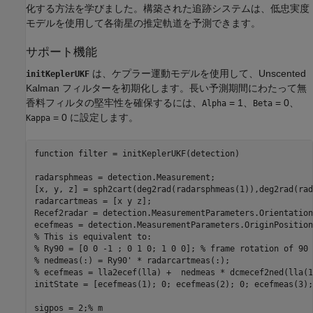
化する方法を学びました。構築された追跡システムは、低忠実度
モデルを使用して各衛星の推定軌道を予測できます。
サポート機能
は、ケプラー運動モデルを使用して、Unscented
initKeplerUKF
Kalman フィルターを初期化します。長い予測期間にわたって無
香料フィルタの堅牢性を確保するには、
= 1、
= 0、
Alpha
Beta
= 0 に設定します。
Kappa
function
 filter = initKeplerUKF(detection)

radarsphmeas = detection.Measurement;

[x, y, z] = sph2cart(deg2rad(radarsphmeas(1)),deg2rad(rad
radarcartmeas = [x y z];

Recef2radar = detection.MeasurementParameters.Orientation;
% This is equivalent to:
% Ry90 = [0 0 -1 ; 0 1 0; 1 0 0]; % frame rotation of 90 
% nedmeas(:) = Ry90' * radarcartmeas(:);
% ecefmeas = lla2ecef(lla) +  nedmeas * dcmecef2ned(lla(1
initState = [ecefmeas(1); 0; ecefmeas(2); 0; ecefmeas(3); 
sigpos = 2;
% m