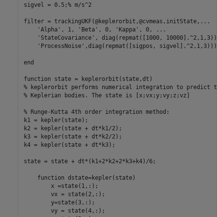
sigvel = 0.5;
% m/s^2
filter = trackingUKF(@keplerorbit,@cvmeas,initState,
...
'Alpha'
, 1, 
'Beta'
, 0, 
'Kappa'
, 0, 
...
'StateCovariance'
, diag(repmat([1000, 10000].^2,1,3))
'ProcessNoise'
,diag(repmat([sigpos, sigvel].^2,1,3)));
end
function
% keplerorbit performs numerical integration to predict t
% Keplerian bodies. The state is [x;vx;y;vy;z;vz]
% Runge-Kutta 4th order integration method:
k1 = kepler(state);

k2 = kepler(state + dt*k1/2);

k3 = kepler(state + dt*k2/2);

k4 = kepler(state + dt*k3);

state = state + dt*(k1+2*k2+2*k3+k4)/6;

function
 dstate=kepler(state)

        x =state(1,:);

        vx = state(2,:);

        y=state(3,:);

        vy = state(4,:);
