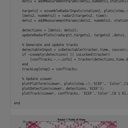
    dets1 = addMeasurementParams(dets1,numdets1,station1);
    targets2 = assembleRadarInputs(station2, plats(step,:)
    [dets2, numdets2] = radar2(targets2, time);

    dets2 = addMeasurementParams(dets2, numdets2, station2
    detections = [dets1; dets2];

    updateRadarPlots(radarplt,targets1, targets2 ,dets1, 
% Generate and update tracks
    detectableInput = isDetectable(tracker,time, covcon);

if
 ~isempty(detections) || isLocked(tracker)

        [confTracks,~,~,info] = tracker(detections,time,d
end
    trackLog{step} = confTracks;

% Update viewer
    plotPlatform(viewer, plats(step,:),
'ECEF'
, 
'Color'
,[1
    plotDetection(viewer, detections,
'ECEF'
);

    plotTrack(viewer, confTracks, 
'ECEF'
,
'Color'
,[0 1 0],
end