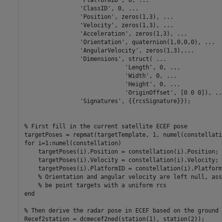
'ClassID'
, 0, 
...
'Position'
, zeros(1,3), 
...
'Velocity'
, zeros(1,3), 
...
'Acceleration'
, zeros(1,3), 
...
'Orientation'
, quaternion(1,0,0,0), 
...
'AngularVelocity'
, zeros(1,3),
...
'Dimensions'
, struct( 
...
'Length'
, 0, 
...
'Width'
, 0, 
...
'Height'
, 0, 
...
'OriginOffset'
, [0 0 0]), 
..
'Signatures'
, {{rcsSignature}});

% First fill in the current satellite ECEF pose
for
 i=1:numel(constellation)

    targetPoses(i).Position = constellation(i).Position;

    targetPoses(i).Velocity = constellation(i).Velocity;

    targetPoses(i).PlatformID = constellation(i).PlatformI
% Orientation and angular velocity are left null, ass
% be point targets with a uniform rcs
end
% Then derive the radar pose in ECEF based on the ground 
Recef2station = dcmecef2ned(station(1), station(2));
