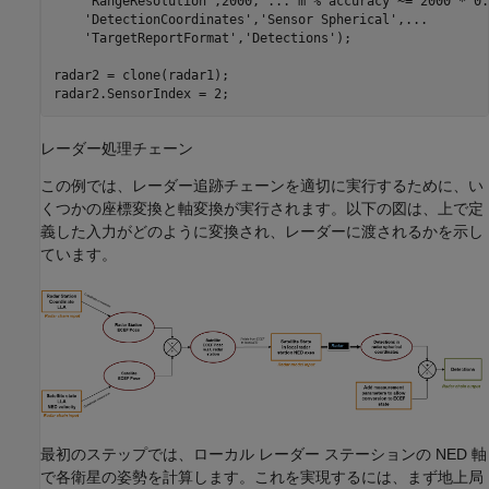
'RangeResolution'
,2000, 
...
 m % accuracy ~= 2000 * 0.
'DetectionCoordinates'
,
'Sensor Spherical'
,
...
'TargetReportFormat'
,
'Detections'
);

radar2 = clone(radar1);

レーダー処理チェーン
この例では、レーダー追跡チェーンを適切に実行するために、い
くつかの座標変換と軸変換が実行されます。以下の図は、上で定
義した入力がどのように変換され、レーダーに渡されるかを示し
ています。
最初のステップでは、ローカル レーダー ステーションの NED 軸
で各衛星の姿勢を計算します。これを実現するには、まず地上局