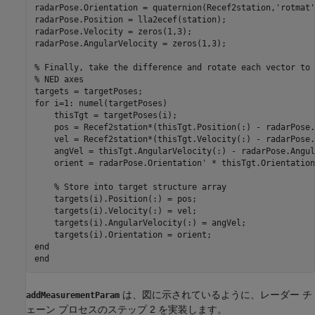
radarPose.Orientation = quaternion(Recef2station,
'rotmat'
radarPose.Position = lla2ecef(station);

radarPose.Velocity = zeros(1,3);

radarPose.AngularVelocity = zeros(1,3);

% Finally, take the difference and rotate each vector to 
% NED axes
for
 i=1: numel(targetPoses)

    thisTgt = targetPoses(i);

    pos = Recef2station*(thisTgt.Position(:) - radarPose.
    vel = Recef2station*(thisTgt.Velocity(:) - radarPose.
    angVel = thisTgt.AngularVelocity(:) - radarPose.Angul
    orient = radarPose.Orientation' * thisTgt.Orientation;
% Store into target structure array
    targets(i).Position(:) = pos;

    targets(i).Velocity(:) = vel;

    targets(i).AngularVelocity(:) = angVel;

end
end
は、図に示されているように、レーダー チ
addMeasurementParam
ェーン プロセスのステップ 2 を実装します。