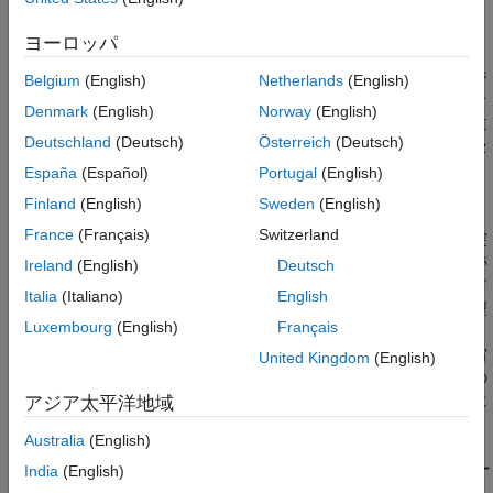
まとめ
ートし、コンスタレーションを追跡する方法を示します。
サポート機能
ヨーロッパ
地球を周回する宇宙物体のカタログを作成し、維持する作業は、
リファレンス
宇宙監視において極めて重要です。このタスクは、新しいオブジ
Belgium
(English)
Netherlands
(English)
参考
ェクトの検出と識別、カタログへの追加、カタログ内の既知のオ
Denmark
(English)
Norway
(English)
ブジェクトの軌道の更新、オブジェクトの寿命全体にわたる軌道
Deutschland
(Deutsch)
Österreich
(Deutsch)
の変化の追跡、大気圏への再突入の予測など、いくつかのプロセ
スで構成されます。この例では、新しい衛星を検出して追跡し、
España
(Español)
Portugal
(English)
カタログに追加する方法を学びます。
Finland
(English)
Sweden
(English)
France
(Français)
Switzerland
宇宙での安全な運用を保証し、他の衛星や既知のデブリとの衝突
を防ぐためには、新しく打ち上げられた衛星を正しく検出し追跡
Ireland
(English)
Deutsch
することが重要です。宇宙機関は通常、打ち上げ前の情報を共有
Italia
(Italiano)
English
しており、それを使用して検索戦略を選択できます。フェンス型
Luxembourg
(English)
Français
レーダー システムで構成される低軌道 (LEO) 衛星検索戦略が一
般的に使用されています。フェンス型レーダーシステムは、宇宙
United Kingdom
(English)
の有限の空間を探索し、視野を通過する衛星を検出します。この
戦略により、新たに打ち上げられたコンスタレーションを迅速に
アジア太平洋地域
検出し追跡することができる。[1]
Australia
(English)
TLE ファイルから衛星コンスタレーションをインポー
India
(English)
トする