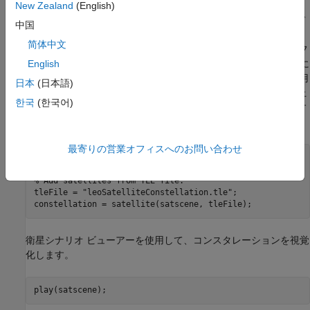
New Zealand
(English)
2 行要素セットは、衛星の軌道情報を保存するための一般的なデ
中国
ータ形式です。
オブジェクトを使用して、
satelliteScenario
简体中文
TLE ファイルで定義された衛星軌道をインポートできます。デフ
ォルトでは、インポートされた衛星軌道は、LEO オブジェクトに
English
対して優れた精度を提供する SGP4 軌道伝播アルゴリズムを使用
日本
(日本語)
して伝播されます。この例では、これらの軌道は、新しく打ち上
한국
(한국어)
げられた衛星を検出するレーダー追跡システムの機能をテストす
るためのグラウンドトゥルースを提供します。
最寄りの営業オフィスへのお問い合わせ
% Create a satellite scenario
% Add satellites from TLE file.
tleFile = 
"leoSatelliteConstellation.tle"
;

constellation = satellite(satscene, tleFile);
衛星シナリオ ビューアーを使用して、コンスタレーションを視覚
化します。
play(satscene);