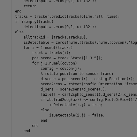
    detectInput = zeros(0,1,
'uint32'
);

return
end
tracks = tracker.predictTracksToTime(
'all'
if
 isempty(tracks)

    detectInput = zeros(0,1,
'uint32'
else
    alltrackid = [tracks.TrackID];

    isDetectable = zeros(numel(tracks),numel(covcon),
'log
for
 i = 1:numel(tracks)

        track = tracks(i);

        pos_scene = track.State([1 3 5]);

for
 j=1:numel(covcon)

            config = covcon(j);

% rotate position to sensor frame:
            d_scene = pos_scene(:) - config.Position(:);

            scene2sens = rotmat(config.Orientation,
'frame
            d_sens = scene2sens*d_scene(:);

            [az,el] = cart2sph(d_sens(1),d_sens(2),d_sens
if
 abs(rad2deg(az)) <= config.FieldOfView(1)/
                isDetectable(i,j) = true;

else
                isDetectable(i,j) = false;

end
end
end