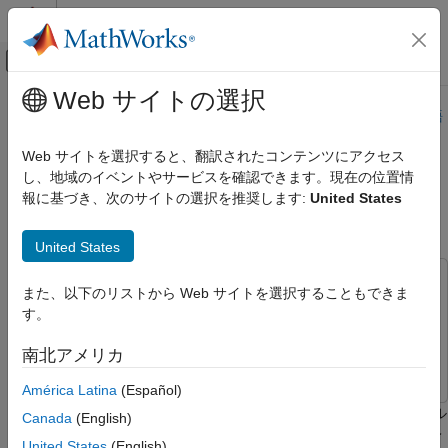
コンテンツへスキップ
MATLAB ヘルプ センター
オフキャンバス ナビゲーション メ
メインコンテンツ
Web サイトの選択
ドキュメンテーションのホーム
このページは機械翻訳を使用して翻訳されました。最新版の英語
を参照するには、ここをクリックします。
航空宇宙、防衛
Web サイトを選択すると、翻訳されたコンテンツにアクセス
し、地域のイベントやサービスを確認できます。現在の位置情
地上レーダーによる LEO コンスタ
Aerospace Toolbox
報に基づき、次のサイトの選択を推奨します:
United States
適用
レーションの検出と追跡
Aerospace Toolbox
United States
衛星ミッション解析
この例では次を使用します。
また、以下のリストから Web サイトを選択することもできま
地上レーダーによる LEO コンスタレーショ
Aerospace Toolbox
Aerospace Toolbox
す。
ンの検出と追跡
Sensor Fusion and Tracking Toolbox
Sensor Fusion and
項目一覧
南北アメリカ
Tracking Toolbox
TLE ファイルから衛星コンスタレーションを
インポートする
América Latina
(Español)
合成検出とトラックコンスタレーションのシ
この例では、衛星コンスタレーションの 2 行要素 (TLE) ファイル
Canada
(English)
ミュレーション
をインポートし、コンスタレーションのレーダー検出をシミュレ
United States
(English)