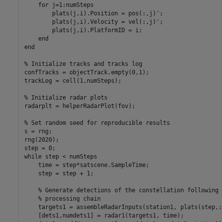
for
 j=1:numSteps

        plats(j,i).Position = pos(:,j)';

        plats(j,i).Velocity = vel(:,j)';

        plats(j,i).PlatformID = i;

end
end
% Initialize tracks and tracks log
confTracks = objectTrack.empty(0,1);

trackLog = cell(1,numSteps);

% Initialize radar plots
radarplt = helperRadarPlot(fov);

% Set random seed for reproducible results
s = rng;

rng(2020);

while
 step < numSteps

    time = step*satscene.SampleTime;

    step = step + 1;

% Generate detections of the constellation following 
% processing chain
    targets1 = assembleRadarInputs(station1, plats(step,:)
    [dets1,numdets1] = radar1(targets1, time);
