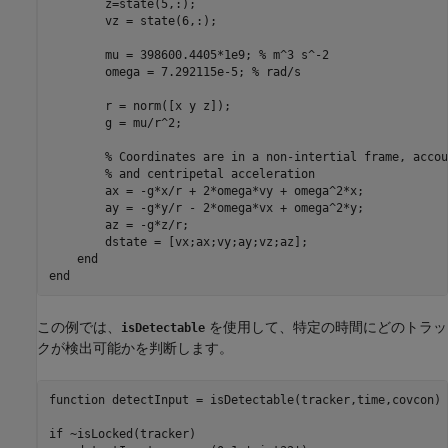
        z=state(5,:);

        vz = state(6,:);

        mu = 398600.4405*1e9; 
% m^3 s^-2
        omega = 7.292115e-5; 
% rad/s
        r = norm([x y z]);

        g = mu/r^2;

% Coordinates are in a non-intertial frame, accou
% and centripetal acceleration
        ax = -g*x/r + 2*omega*vy + omega^2*x;

        ay = -g*y/r - 2*omega*vx + omega^2*y;

        az = -g*z/r;

        dstate = [vx;ax;vy;ay;vz;az];

end
end
この例では、
を使用して、特定の時間にどのトラッ
isDetectable
クが検出可能かを判断します。
function
 detectInput = isDetectable(tracker,time,covcon)

if
 ~isLocked(tracker)
