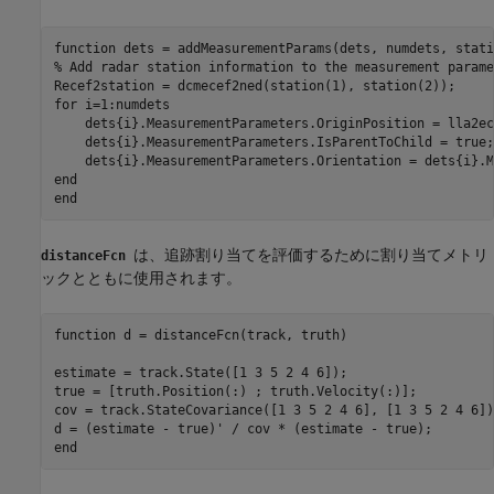
function
% Add radar station information to the measurement parame
for
 i=1:numdets

    dets{i}.MeasurementParameters.OriginPosition = lla2ec
    dets{i}.MeasurementParameters.IsParentToChild = true;
end
end
は、追跡割り当てを評価するために割り当てメトリ
distanceFcn
ックとともに使用されます。
function
 d = distanceFcn(track, truth)

estimate = track.State([1 3 5 2 4 6]);

true = [truth.Position(:) ; truth.Velocity(:)];

cov = track.StateCovariance([1 3 5 2 4 6], [1 3 5 2 4 6]);
end