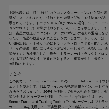
上記の表には、打ち上げられたコンスタレーションの 40 個の衛
星がリストされており、追跡された衛星と関連する追跡 ID が表
示されています。トラック ID の値が NaN の場合、シミュレーシ
ョンの終了までに衛星が追跡されていないことを示します。これ
は、衛星の軌道が 2 つのレーダーのいずれかの視野を通過しなか
ったか、衛星の軌道が外れたことを意味します。トラッカーは、
初期検出数が不十分なためにトラックをドロップする可能性があ
り、その結果、推定に大きな不確実性が生じます。あるいは、衛
星がすぐに再検出されない場合、トラッカーはトラックをドロッ
プする可能性があり、更新が不足すると、相違が生じ、最終的に
は削除されます。
まとめ
この例では、Aerospace Toolbox ™ の
オブジ
satelliteScenario
ェクトを使用して、TLE ファイルから軌道情報をインポートする
方法を学習しました。SGP4 を使用して衛星の軌道を伝播し、衛
星シナリオ ビューアーを使用してシナリオを視覚化しました。
Sensor Fusion and Tracking Toolbox ™ のレーダーおよびトラッ
カー モデルを使用して、宇宙監視レーダー追跡システムをモデル