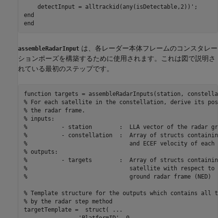
end
end
は、各レーダー本体フレームのコンスタレー
assembleRadarInput
ションポーズを構築するために使用されます。これは図で説明さ
れている最初のステップです。
function
% For each satellite in the constellation, derive its pos
% the radar frame.
% inputs:
%          - station        :  LLA vector of the radar gr
%          - constellation  :  Array of structs containin
%                              and ECEF velocity of each 
% outputs:
%          - targets        :  Array of structs containin
%                              satellite with respect to 
%                              ground radar frame (NED)
% Template structure for the outputs which contains all t
% by the radar step method
targetTemplate =  struct( 
...
'PlatformID'
, 0, 
...