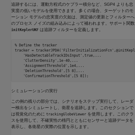
追跡するには、運動方程式のケプラー積分など、SGP4 よりも忠
実度の低いモデルを使用できます。多くの場合、ターゲットのモ
ーション モデルの忠実度の欠如は、測定値の更新とフィルターへ
のプロセス ノイズの組み込みによって補われます。サポート関数
は追跡フィルターを定義します。
initKeplerUKF
% Define the tracker
tracker = trackerJPDA(
'FilterInitializationFcn'
,@initKepl
'HasDetectableTrackIDsInput'
,true,
...
'ClutterDensity'
,1e-40,
...
'AssignmentThreshold'
,1e4,
...
'DeletionThreshold'
,[5 8],
...
'ConfirmationThreshold'
,[5 8]);
シミュレーションの実行
この例の残りの部分では、シナリオをステップ実行して、レーダ
ー検出をシミュレートし、衛星を追跡します。このセクションで
は視覚化のために
を使用します。このクラ
trackingGlobeViewer
スを使用して、不確実性の楕円とともにセンサーと追跡データを
表示し、各衛星の実際の位置を示します。