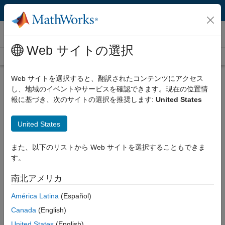
コンテンツへスキップ
ビデオ
Web サイトの選択
Videos Home
Search
Play
Vi
28:18
Web サイトを選択すると、翻訳されたコンテンツにアクセス
し、地域のイベントやサービスを確認できます。現在の位置情
Description
報に基づき、次のサイトの選択を推奨します:
United States
Video
Model Predictive Control of Diesel
United States
Engine Airpath
また、以下のリストから Web サイトを選択することもできま
Recorded: 26 Jul 2013
す。
南北アメリカ
Related Resources
América Latina
(Español)
Canada
(English)
Feedback
United States
(English)