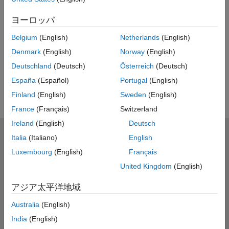
UP NEXT
ヨーロッパ
RELATED VIDEOS
Belgium
(English)
Netherlands
(English)
View more related videos
Denmark
(English)
Norway
(English)
Deutschland
(Deutsch)
Österreich
(Deutsch)
España
(Español)
Portugal
(English)
Finland
(English)
Sweden
(English)
France
(Français)
Switzerland
Ireland
(English)
Deutsch
MathWorks
Italia
(Italiano)
English
Accelerating the pace of engineering and science
Luxembourg
(English)
Français
United Kingdom
(English)
製品を見る
アジア太平洋地域
評価版の入手・製品の購入
Australia
(English)
使い方を学ぶ
India
(English)