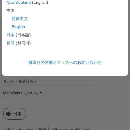
New Zealand
(English)
中国
简体中文
English
MathWorks
Accelerating the pace of engineering and science
日本
(日本語)
한국
(한국어)
製品を見る
評価版の入手・製品の購入
最寄りの営業オフィスへのお問い合わせ
使い方を学ぶ
サポートを受ける
MathWorks について
Web サイトの選択
日本
トラストセンター
商標
プライバシー ポリシー