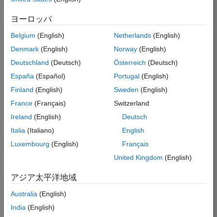
Windows or 64-bit environments.
ヨーロッパ
Eligible for Use with MATLAB Compiler
and Simulink Compiler
Belgium
(English)
Netherlands
(English)
Yes - see details
Denmark
(English)
Norway
(English)
Deutschland
(Deutsch)
Österreich
(Deutsch)
Eligible for Use with Parallel Computing
España
(Español)
Portugal
(English)
Toolbox and MATLAB Parallel Server
Finland
(English)
Sweden
(English)
Yes
France
(Français)
Switzerland
Supported Third-Party Compilers
Ireland
(English)
Deutsch
See Supported Third-Party Compilers
Italia
(Italiano)
English
Luxembourg
(English)
Français
United Kingdom
(English)
Introduced before R2006a
アジア太平洋地域
View requirements for another product:
Australia
(English)
Select product
India
(English)