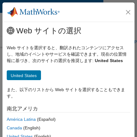
コンテンツへスキップ
MATLAB and Simulink
Requirements
Web サイトの選択
System Requirements
Product Requirements
Road Map
P
Web サイトを選択すると、翻訳されたコンテンツにアクセス
し、地域のイベントやサービスを確認できます。現在の位置情
Product Requirements &
報に基づき、次のサイトの選択を推奨します:
United States
Platform Availability for
Stateflow
United States
また、以下のリストから Web サイトを選択することもできま
Supported Platforms
す。
Mac
,
Windows
,
Linux
南北アメリカ
Product Requirements
América Latina
(Español)
Requires MATLAB
Canada
(English)
Requires C Compiler when used in non-
United States
(English)