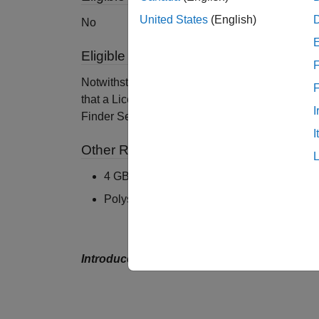
United States
(English)
No
Eligible for Use with Parallel Comput
F
Notwithstanding the number of MATLAB Parallel
that a Licensed User may simultaneously exec
I
Finder Server shall not exceed the number of k
I
Other Requirements
4 GB of RAM per CPU core is recommend
Polyspace Bug Finder Server is not supp
Introduced in R2019a