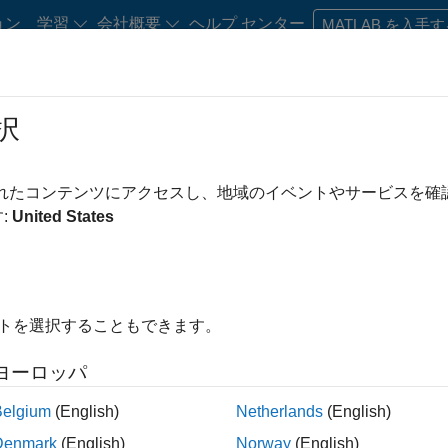
ョン
学習
会社概要
ヘルプ センター
MATLAB を入手
ments
択
Road Map
Previous Releases
atform Availability for Polyspace B
されたコンテンツにアクセスし、地域のイベントやサービスを
:
United States
イトを選択することもできます。
ヨーロッパ
Belgium
(English)
Netherlands
(English)
 and Simulink Compiler
Denmark
(English)
Norway
(English)