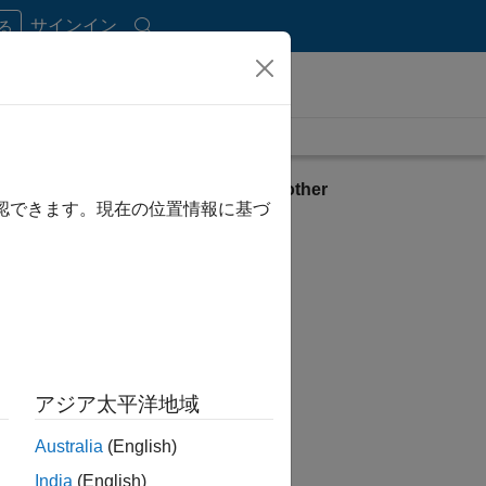
サインイン
する
ug
View requirements for another
確認できます。現在の位置情報に基づ
product:
Select product
アジア太平洋地域
Australia
(English)
India
(English)