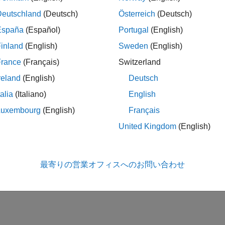
Deutschland
(Deutsch)
Österreich
(Deutsch)
España
(Español)
Portugal
(English)
ing Toolbox and MATLAB Parallel Server
inland
(English)
Sweden
(English)
 Server workers acquired, the number of Polyspace verificatio
France
(Français)
Switzerland
ute using the Polyspace Code Prover Server or the Polyspace 
reland
(English)
Deutsch
eys available for the respective Polyspace Program.
talia
(Italiano)
English
Luxembourg
(English)
Français
ed.
United Kingdom
(English)
orted on ARM-based Windows.
最寄りの営業オフィスへのお問い合わせ