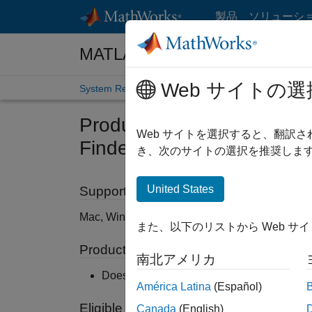
コンテンツへスキップ
製品
ソリューシ
MATLAB and Simulink Require
Web サイトの選
System Requirements
Product Requirements
Product Requirements & Pl
Web サイトを選択すると、翻訳
Finder Server
き、次のサイトの選択を推奨します
United States
Supported Platforms
Mac, Windows, Linux
また、以下のリストから Web サ
Product Requirements
南北アメリカ
Does not require MATLAB or Simulink
América Latina
(Español)
Eligible for Use with MATLAB Compiler
Canada
(English)