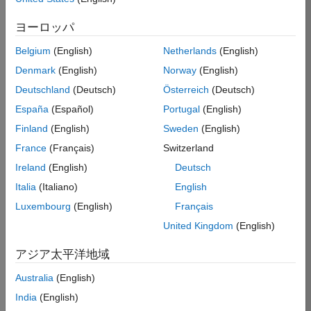
Supports Office 32-bit and 64-bit installations
ヨーロッパ
Requires Excel 2013 or later
Belgium
(English)
Netherlands
(English)
Eligible for Use with MATLAB Compiler
Denmark
(English)
Norway
(English)
and Simulink Compiler
Deutschland
(Deutsch)
Österreich
(Deutsch)
No
España
(Español)
Portugal
(English)
Eligible for Use with Parallel Computing
Finland
(English)
Sweden
(English)
Toolbox and MATLAB Parallel Server
France
(Français)
Switzerland
Yes
Ireland
(English)
Deutsch
Italia
(Italiano)
English
Luxembourg
(English)
Français
Introduced in R2008a
United Kingdom
(English)
View requirements for another product:
アジア太平洋地域
Select product
Australia
(English)
India
(English)