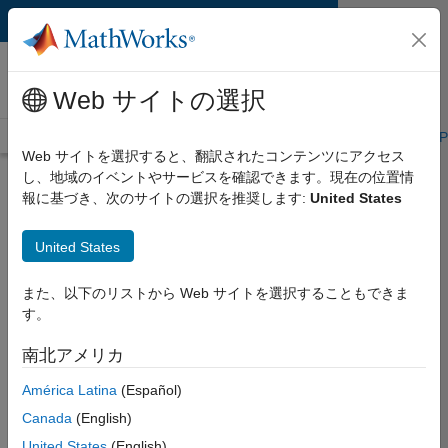
コンテンツへスキップ
MATLAB and Simulink
Requirements
Web サイトの選択
System Requirements
Product Requirements
Road Map
P
Web サイトを選択すると、翻訳されたコンテンツにアクセス
し、地域のイベントやサービスを確認できます。現在の位置情
Product Requirements &
報に基づき、次のサイトの選択を推奨します:
United States
Platform Availability for
Spreadsheet Link (for
United States
Microsoft Excel)
また、以下のリストから Web サイトを選択することもできま
す。
Supported Platforms
南北アメリカ
Windows
América Latina
(Español)
Product Requirements
Canada
(English)
Requires MATLAB
United States
(English)