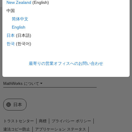
New Zealand
(English)
中国
MathWorks
简体中文
Accelerating the pace of engineering and science
English
日本
(日本語)
製品を見る
한국
(한국어)
評価版の入手・製品の購入
使い方を学ぶ
最寄りの営業オフィスへのお問い合わせ
サポートを受ける
MathWorks について
Web サイトの選択
日本
トラストセンター
商標
プライバシー ポリシー
違法コピー防止
アプリケーション ステータス