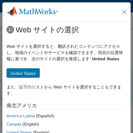
コンテンツへスキップ
Simulink Agentic Toolkit
Web サイトの選択
Web サイトを選択すると、翻訳されたコンテンツにアクセス
Simulink Agentic Toolkit
し、地域のイベントやサービスを確認できます。現在の位置情
報に基づき、次のサイトの選択を推奨します:
United States
Simulink をエージェント型 AI ワークフローと連携
United States
GitHub からダウンロード
また、以下のリストから Web サイトを選択することもできま
す。
南北アメリカ
América Latina
(Español)
Canada
(English)
Simulink Agentic Toolkit は、AI エージェントが Simulink モデルを効
果的に扱うためのツールと専門知識を提供します。
MATLAB MCP
United States
(English)