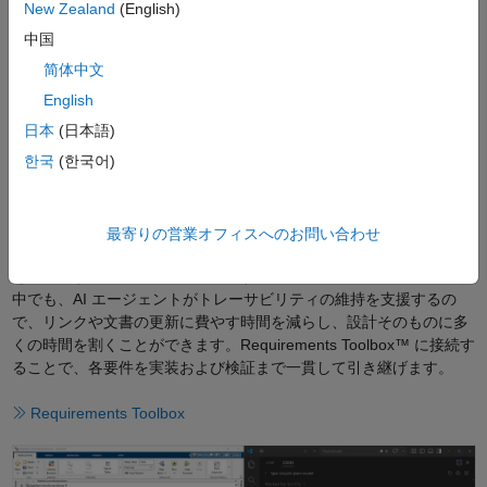
New Zealand
(English)
中国
を
简体中文
English
日本
(日本語)
再
한국
(한국어)
要件の作成とトレース
AI エージェントは要件を作成し、それぞれを実装するモデル要素に
最寄りの営業オフィスへのお問い合わせ
リンク付けできます。上位仕様から着手する場合でも、既存モデル
生
を文書化する場合でも対応可能です。要件とモデルが変化していく
中でも、AI エージェントがトレーサビリティの維持を支援するの
で、リンクや文書の更新に費やす時間を減らし、設計そのものに多
くの時間を割くことができます。Requirements Toolbox™ に接続す
ることで、各要件を実装および検証まで一貫して引き継げます。
Requirements Toolbox