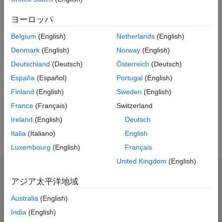
Server
を基盤とし、Model Context Protocol (MCP) を使用して AI
エージェントを Simulink に接続します。専用設計の MCP ツールに
ヨーロッパ
より、AI エージェントは Simulink とスムーズに連携します。厳選
Belgium
(English)
Netherlands
(English)
されたスキルにより、モデルベースデザイン (MBD、モデルベース
開発) のベストプラクティスが組み込まれ、設計・デバッグ・テス
Denmark
(English)
Norway
(English)
トに適したツールへ AI エージェントを導きます。このツールキット
Deutschland
(Deutsch)
Österreich
(Deutsch)
®
®
®
には、Claude
Code、GitHub Copilot
、OpenAI
Codex、Gemini
España
(Español)
Portugal
(English)
®
CLI
、Sourcegraph Amp などのコーディング エージェント向けの
構成が同梱されています。
Finland
(English)
Sweden
(English)
ビ
ビ
1:52
France
(Français)
Switzerland
Simulink Agentic Toolkit とは
Ireland
(English)
Deutsch
Italia
(Italiano)
English
デ
Luxembourg
(English)
Français
United Kingdom
(English)
アジア太平洋地域
オ
Australia
(English)
India
(English)