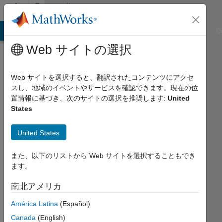
コンテンツへスキップ
Community
Profile
ATLAB Answers
File Exchange
Cody
AI Chat Playground
D
Web サイトの選択
Badges
Web サイトを選択すると、翻訳されたコンテンツにアクセ
スし、地域のイベントやサービスを確認できます。現在の位
MATLAB
置情報に基づき、次のサイトの選択を推奨します:
United
Answers
States
24
United States
Month
Streak
また、以下のリストから Web サイトを選択することもでき
ます。
南北アメリカ
37
América Latina
(Español)
badge
オ
Canada
(English)