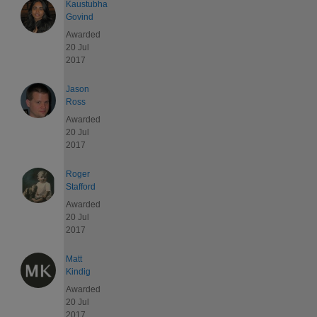
Kaustubha
Govind
Awarded
20 Jul
2017
Jason
Ross
Awarded
20 Jul
2017
Roger
Stafford
Awarded
20 Jul
2017
Matt
Kindig
Awarded
20 Jul
2017