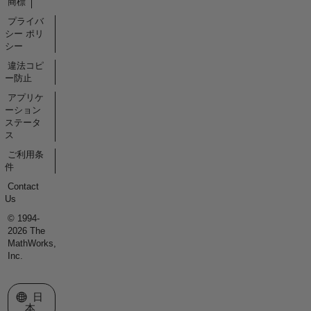
商標
プライバ
シー ポリ
シー
違法コピ
ー防止
アプリケ
ーション
ステータ
ス
ご利用条
件
Contact
Us
© 1994-
2026 The
MathWorks,
Inc.
Web サイトの選択
日
本