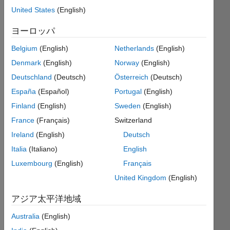
ー
United States
(English)
ナ
ー
ヨーロッパ
Belgium
(English)
Netherlands
(English)
保
Denmark
(English)
Norway
(English)
存
Deutschland
(Deutsch)
Österreich
(Deutsch)
España
(Español)
Portugal
(English)
24
Finland
(English)
Sweden
(English)
Month
France
(Français)
Switzerland
Streak
Ireland
(English)
Deutsch
Contribute
Italia
(Italiano)
English
at
Luxembourg
(English)
Français
least
United Kingdom
(English)
one
answer
アジア太平洋地域
each
month
Australia
(English)
for