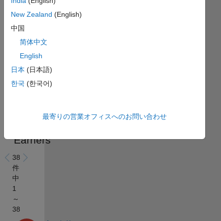
India
(English)
24
consecutive
New Zealand
(English)
months
中国
简体中文
English
日本
(日本語)
한국
(한국어)
最寄りの営業オフィスへのお問い合わせ
Recent
Earners
38
件
中
1
～
38