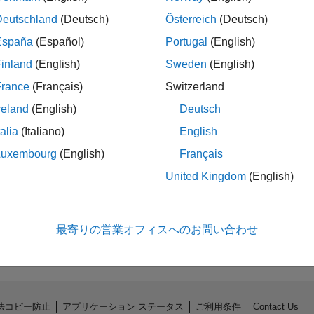
Deutschland
(Deutsch)
Österreich
(Deutsch)
España
(Español)
Portugal
(English)
inland
(English)
Sweden
(English)
France
(Français)
Switzerland
reland
(English)
Deutsch
talia
(Italiano)
English
Luxembourg
(English)
Français
United Kingdom
(English)
No Badges Earned
最寄りの営業オフィスへのお問い合わせ
法コピー防止
アプリケーション ステータス
ご利用条件
Contact Us