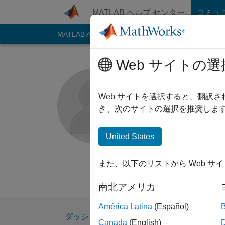
コンテンツへスキップ
MATLAB ヘルプ センター
コミュ
MATLAB Answers
File Exchange
Cody
AI C
Web サイトの選
MATLAB A
Web サイトを選択すると、翻訳
MathWorks
き、次のサイトの選択を推奨します
Followers:
0
Follow
United States
Follow
メッセ
また、以下のリストから Web サ
This profile is used
南北アメリカ
América Latina
(Español)
ダッシュボード
バッジ
エンドースメ
Canada
(English)