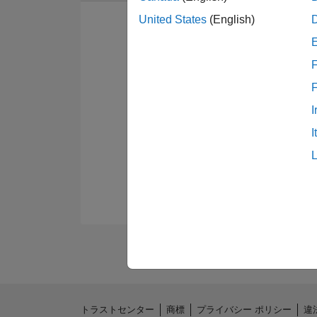
United States
(English)
F
I
I
トラストセンター
商標
プライバシー ポリシー
違