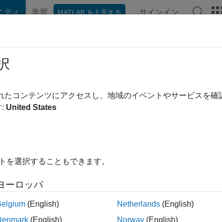
ニティ
学習
サインイン
MATLAB を入手する
hat Playground
ディスカッション
コンテスト
ブログ
投稿
択
nswer Bot
されたコンテンツにアクセスし、地域のイベントやサービスを
:
United States
ing:
0
ージ
イトを選択することもできます。
 to run system tasks and clean old up content in MATLAB Answer
ヨーロッパ
Belgium
(English)
Netherlands
(English)
ント
Denmark
(English)
Norway
(English)