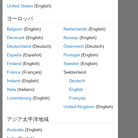
United States
(English)
Followers:
0
ヨーロッパ
Following:
Belgium
(English)
Netherlands
(English)
0
Denmark
(English)
Norway
(English)
Deutschland
(Deutsch)
Österreich
(Deutsch)
Follow
España
(Español)
Portugal
(English)
Finland
(English)
Sweden
(English)
France
(Français)
Switzerland
エンドースメント
Ireland
(English)
Deutsch
Italia
(Italiano)
English
Please
Luxembourg
(English)
Français
login
to
United Kingdom
(English)
endorse
アジア太平洋地域
this
person
Australia
(English)
in