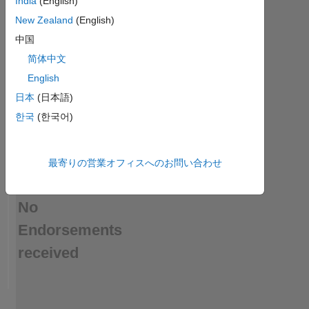
India
(English)
a
skill
New Zealand
(English)
中国
简体中文
English
日本
(日本語)
한국
(한국어)
最寄りの営業オフィスへのお問い合わせ
No
Endorsements
received