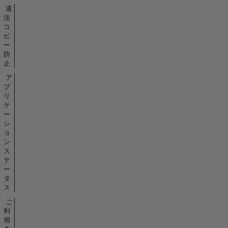
違
法
コ
ピ
ー
防
止
ア
プ
リ
ケ
ー
シ
ョ
ン
ス
テ
ー
タ
ス
ご
利
用