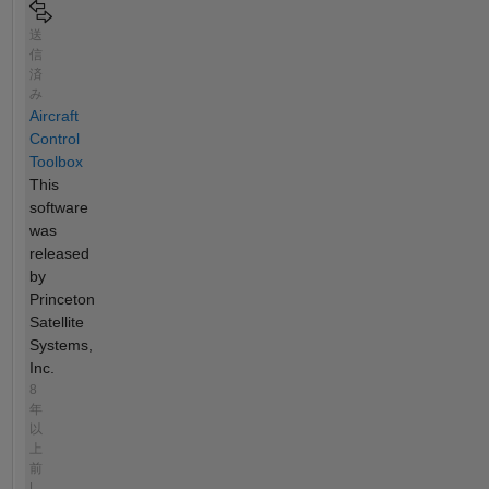
送
信
済
み
Aircraft
Control
Toolbox
This
software
was
released
by
Princeton
Satellite
Systems,
Inc.
8
年
以
上
前
|