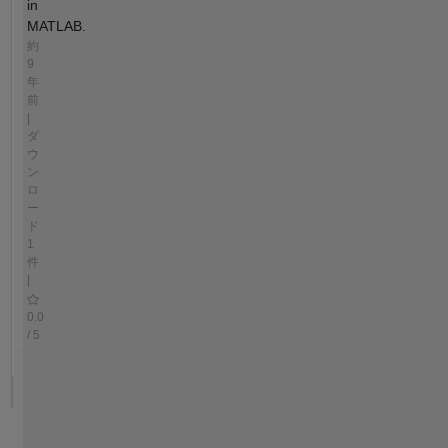
in
MATLAB.
約
9
年
前
|
ダ
ウ
ン
ロ
ー
ド
1
件
|
0.0
/ 5