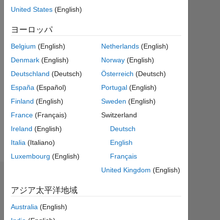
ア
United States
(English)
ク
テ
ヨーロッパ
ィ
Belgium
(English)
Netherlands
(English)
ブ
Denmark
(English)
Norway
(English)
Followers:
Deutschland
(Deutsch)
Österreich
(Deutsch)
1
España
(Español)
Portugal
(English)
Following:
Finland
(English)
Sweden
(English)
0
France
(Français)
Switzerland
Ireland
(English)
Deutsch
Follow
Italia
(Italiano)
English
Luxembourg
(English)
Français
United Kingdom
(English)
ダッシュボード
アジア太平洋地域
統
Australia
(English)
計