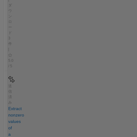
ダ
ウ
ン
ロ
ー
ド
3
件
|
5.0
/ 5
送
信
済
み
Extract
nonzero
values
of
a