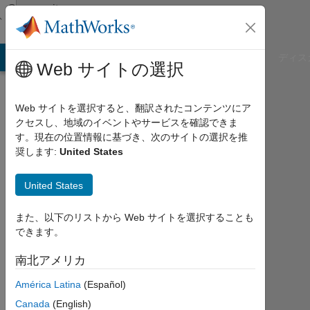
コンテンツへスキップ
Community
Profile
B Answers
File Exchange
Cody
AI Chat Playground
ディス
Web サイトの選択
Web サイトを選択すると、翻訳されたコンテンツにア
クセスし、地域のイベントやサービスを確認できま
Nathan
す。現在の位置情報に基づき、次のサイトの選択を推
奨します:
United States
Zhang
United States
Last
seen:
2年
また、以下のリストから Web サイトを選択することも
弱 前
できます。
|
2017
南北アメリカ
年
América Latina
(Español)
か
ら
Canada
(English)