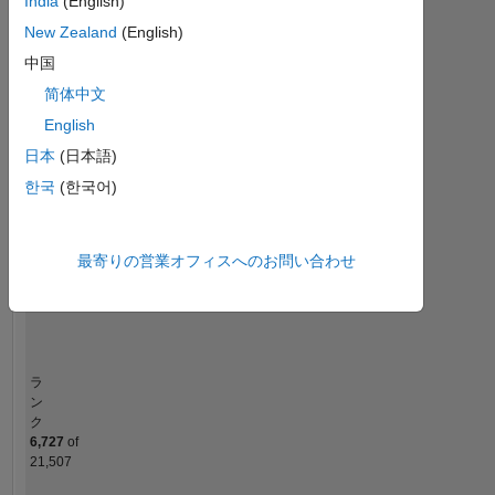
India
(English)
File Exchange
New Zealand
(English)
中国
-2
-1
4
3
简体中文
コントリビューション
English
2
日本
(日本語)
L
한국
(한국어)
1
最寄りの営業オフィスへのお問い合わせ
0
07/18
07/19
07/20
07/21
07/23
07/24
07/25
07/26
08/18
09/19
10/20
11/21
12/22
01/24
02/25
03/26
07/17
10/18
01/20
04/21
L
07/22
10/23
01/25
04/26
タイムライン
ラ
ン
ク
6,727
of
21,507