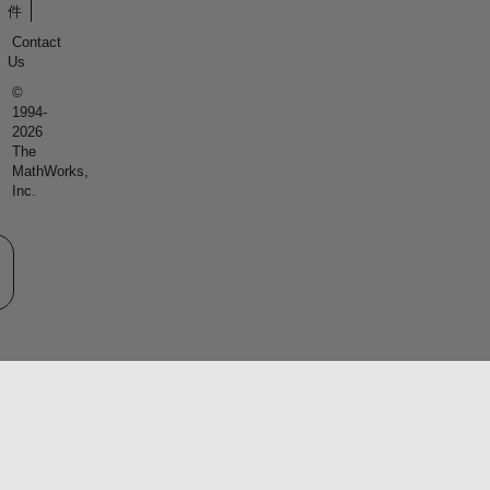
件
Contact
Us
©
1994-
2026
The
MathWorks,
Inc.
eb サイトの選択