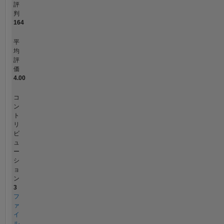
評
判
164
平
均
評
価
4.00
コ
ン
ト
リ
ビ
ュ
ー
シ
ョ
ン
3
フ
ァ
イ
ル