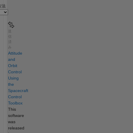
2
方法
送
信
済
み
Attitude
and
Orbit
Control
Using
the
Spacecraft
Control
Toolbox
This
software
was
released