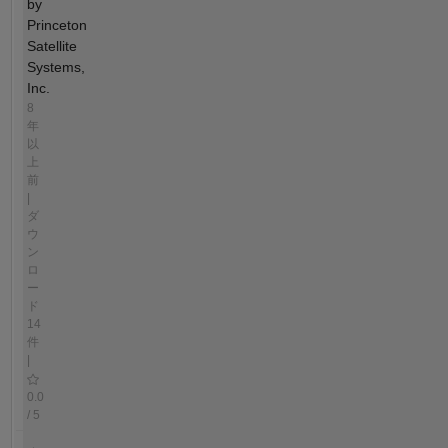
by
Princeton
Satellite
Systems,
Inc.
8
年
以
上
前
|
ダ
ウ
ン
ロ
ー
ド
14
件
|
0.0
/ 5