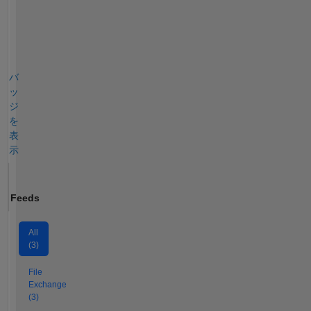
バ
ッ
ジ
を
表
示
Feeds
All
(3)
File
Exchange
(3)