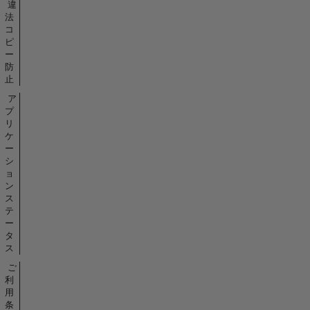
違
法
コ
ピ
ー
防
止
ア
プ
リ
ケ
ー
シ
ョ
ン
ス
テ
ー
タ
ス
ご
利
用
条