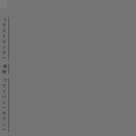
ト
ラ
ス
ト
セ
ン
タ
ー
商
標
プ
ラ
イ
バ
シ
ー
ポ
リ
シ
ー