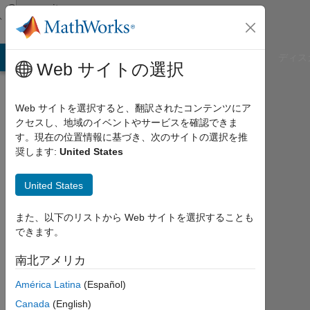
コンテンツへスキップ
Community
Profile
B Answers
File Exchange
Cody
AI Chat Playground
ディス
Web サイトの選択
Web サイトを選択すると、翻訳されたコンテンツにア
クセスし、地域のイベントやサービスを確認できま
Elad
す。現在の位置情報に基づき、次のサイトの選択を推
奨します:
United States
Kivelevitch
United States
MathWorks
また、以下のリストから Web サイトを選択することも
できます。
Last
seen:
南北アメリカ
11日
前
América Latina
(Español)
|
Canada
(English)
2018