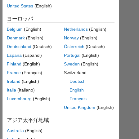
年
United States
(English)
か
ヨーロッパ
ら
ア
Belgium
(English)
Netherlands
(English)
ク
テ
Denmark
(English)
Norway
(English)
ィ
Deutschland
(Deutsch)
Österreich
(Deutsch)
ブ
España
(Español)
Portugal
(English)
Followers:
Finland
(English)
Sweden
(English)
0
France
(Français)
Switzerland
Ireland
(English)
Deutsch
Following:
0
Italia
(Italiano)
English
Luxembourg
(English)
Français
United Kingdom
(English)
Follow
アジア太平洋地域
メ
ッ
セ
Australia
(English)
ー
ジ