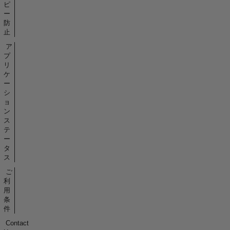
ピ
ー
防
止
ア
プ
リ
ケ
ー
シ
ョ
ン
ス
テ
ー
タ
ス
ご
利
用
条
件
Contact