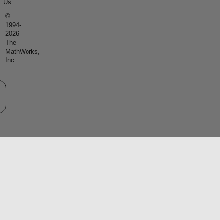
Us
©
1994-
2026
The
MathWorks,
Inc.
eb サイトの選択