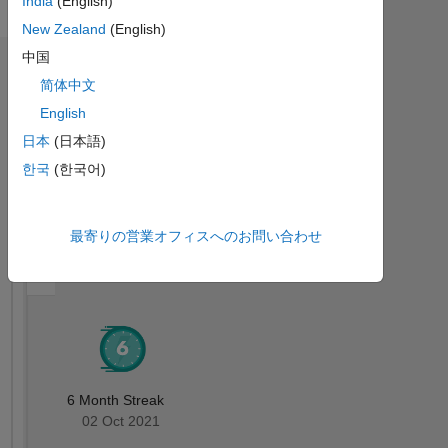
India
(English)
New Zealand
(English)
中国
バッジ
简体中文
English
Elad
Kivelevitch's
日本
(日本語)
バ
ッ
한국
(한국어)
ジ
す
MATLAB
最寄りの営業オフィスへのお問い合わせ
Answers
べ
バッジ
て
6 Month Streak
02 Oct 2021