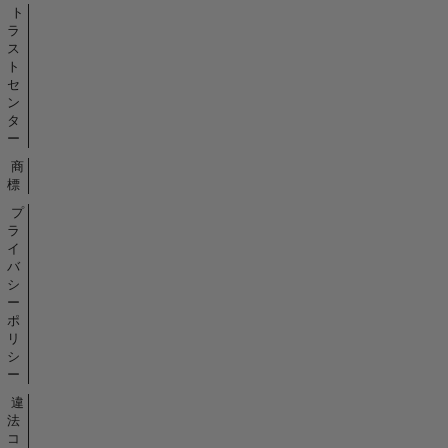
ト
ラ
ス
ト
セ
ン
タ
ー
商
標
プ
ラ
イ
バ
シ
ー
ポ
リ
シ
ー
違
法
コ