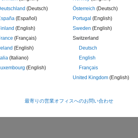
Deutschland
(Deutsch)
Österreich
(Deutsch)
España
(Español)
Portugal
(English)
inland
(English)
Sweden
(English)
France
(Français)
Switzerland
reland
(English)
Deutsch
talia
(Italiano)
English
Luxembourg
(English)
Français
United Kingdom
(English)
最寄りの営業オフィスへのお問い合わせ