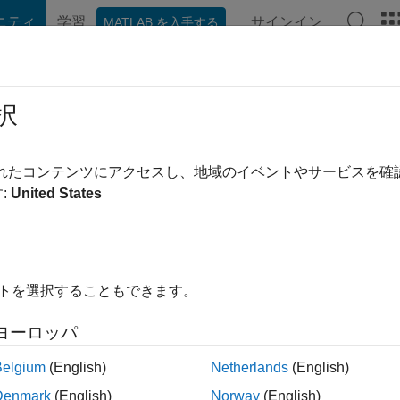
ニティ
学習
サインイン
MATLAB を入手する
hat Playground
ディスカッション
コンテスト
ブログ
投稿
択
されたコンテンツにアクセスし、地域のイベントやサービスを
:
United States
ing:
0
ージ
イトを選択することもできます。
ント
ヨーロッパ
Belgium
(English)
Netherlands
(English)
Denmark
(English)
Norway
(English)