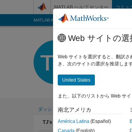
コンテンツへスキップ
MATLAB ヘルプ センター
コミュ
MATLAB Answers
File Exchange
Cody
AI C
Web サイトの選
TJ
Web サイトを選択すると、翻訳
2017 年からアクティブ
き、次のサイトの選択を推奨します
Followers:
0
Follow
United States
Follow
メッセ
また、以下のリストから Web サ
ダッシュボード
バッジ
エンドースメ
南北アメリカ
América Latina
(Español)
TJ's バッジ
Canada
(English)