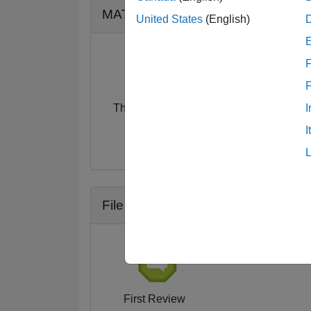
MATLAB Answers バッジ
United States
(English)
F
Thankful Level 3
I
16 Jan 2018
I
File Exchange バッジ
First Review