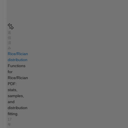
送
信
済
み
Rice/Rician
distribution
Functions
for
Rice/Rician
PDF:
stats,
samples,
and
distribution
fitting.
17
年