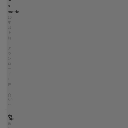
a
matrix
16
年
以
上
前
|
ダ
ウ
ン
ロ
ー
ド
1
件
|
5.0
/ 5
送