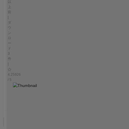
以
上
前
|
ダ
ウ
ン
ロ
ー
ド
3
件
|
4.25926
/ 5