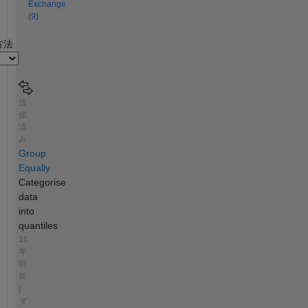
Exchange
(9)
2
方法
送
信
済
み
Group
Equally
Categorise
data
into
quantiles
16
年
弱
前
|
ダ