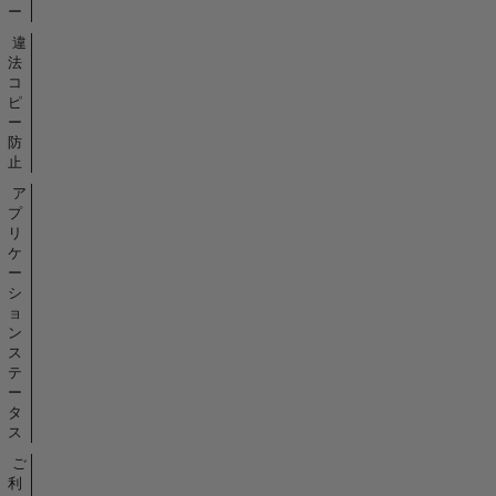
ー
違
法
コ
ピ
ー
防
止
ア
プ
リ
ケ
ー
シ
ョ
ン
ス
テ
ー
タ
ス
ご
利