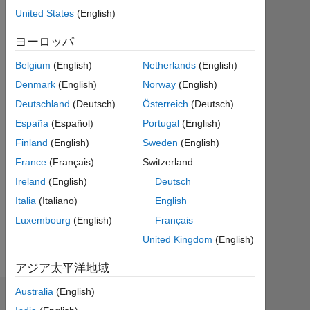
ク
United States
(English)
テ
ィ
ヨーロッパ
ブ
Belgium
(English)
Netherlands
(English)
Followers:
Denmark
(English)
Norway
(English)
0
Deutschland
(Deutsch)
Österreich
(Deutsch)
España
(Español)
Portugal
(English)
Following:
0
Finland
(English)
Sweden
(English)
France
(Français)
Switzerland
Ireland
(English)
Deutsch
Follow
Italia
(Italiano)
English
メ
ッ
Luxembourg
(English)
Français
セ
ー
United Kingdom
(English)
ジ
アジア太平洋地域
Australia
(English)
ダッシュボード