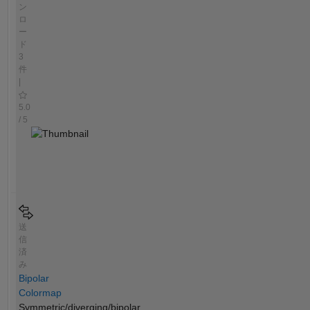
ン
ロ
ー
ド
3
件
|
5.0
/ 5
送
信
済
み
Bipolar
Colormap
Symmetric/diverging/bipolar