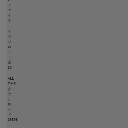
フ
ァ
イ
ル
ダ
ウ
ン
ロ
ー
ド
16
ALL
TIME
ダ
ウ
ン
ロ
ー
ド
28898