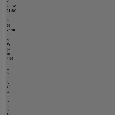
ク
606
of
21,509
評
判
2,998
平
均
評
価
4.90
コ
ン
ト
リ
ビ
ュ
ー
シ
ョ
ン
9