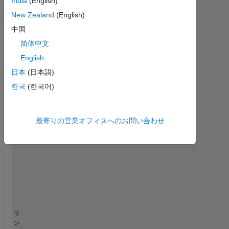
India
(English)
New Zealand
(English)
統
計
中国
简体中文
File Exchange
English
-2
-1
5
4
日本
(日本語)
한국
(한국어)
コントリビューション
3
L
2
最寄りの営業オフィスへのお問い合わせ
1
0
10/10
08/12
06/14
04/16
02/18
12/19
10/21
08/23
06/25
01/11
02/13
03/15
04/17
05/19
06/21
07/23
08/25
12/08
05/11
10/13
03/16
L
08/18
01/21
06/23
11/25
タイムライン
ラ
ン