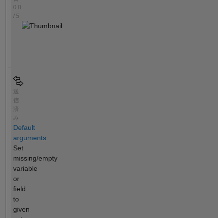
0.0
/ 5
送
信
済
み
Default
arguments
Set
missing/empty
variable
or
field
to
given