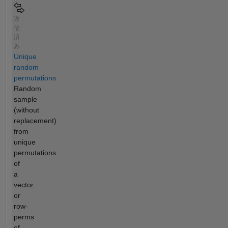
送
信
済
み
Unique
random
permutations
Random
sample
(without
replacement)
from
unique
permutations
of
a
vector
or
row-
perms
of