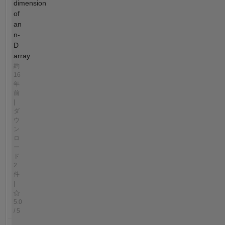
dimension
of
an
n-
D
array.
約
16
年
前
|
ダ
ウ
ン
ロ
ー
ド
2
件
|
5.0
/ 5