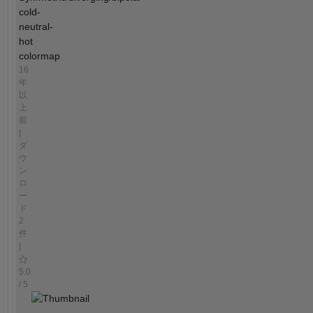
cold-
neutral-
hot
colormap
16
年
以
上
前
|
ダ
ウ
ン
ロ
ー
ド
2
件
|
5.0
/ 5