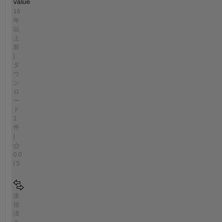
value
16
年
以
上
前
|
ダ
ウ
ン
ロ
ー
ド
1
件
|
0.0
/ 5
送
信
済