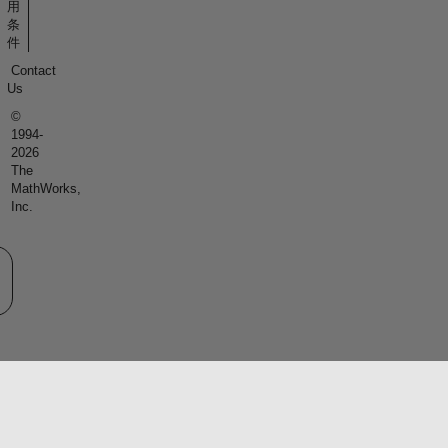
用
条
件
Contact
Us
©
1994-
2026
The
MathWorks,
Inc.
eb サイトの選択