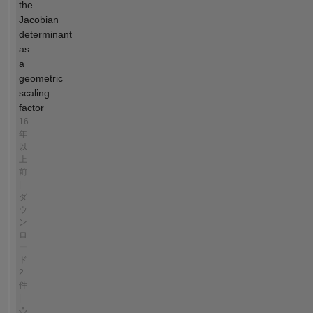
the
Jacobian
determinant
as
a
geometric
scaling
factor
16
年
以
上
前
|
ダ
ウ
ン
ロ
ー
ド
2
件
|