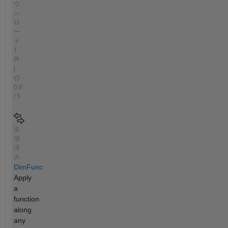
ウ
ン
ロ
ー
ド
1
件
|
0.0
/ 5
送
信
済
み
DimFunc
Apply
a
function
along
any