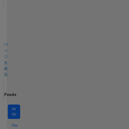
バ
ッ
ジ
を
表
示
Feeds
All
(9)
File