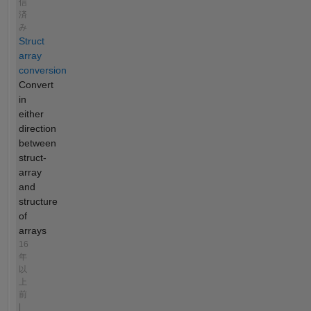
信
済
み
Struct
array
conversion
Convert
in
either
direction
between
struct-
array
and
structure
of
arrays
16
年
以
上
前
|