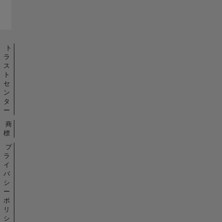
ト
ラ
ス
ト
セ
ン
タ
ー
商
標
プ
ラ
イ
バ
シ
ー
ポ
リ
シ