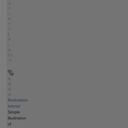
ダ
ウ
ン
ロ
ー
ド
1
件
|
0.0
/ 5
送
信
済
み
Modulation
tutorial
Simple
illustration
of