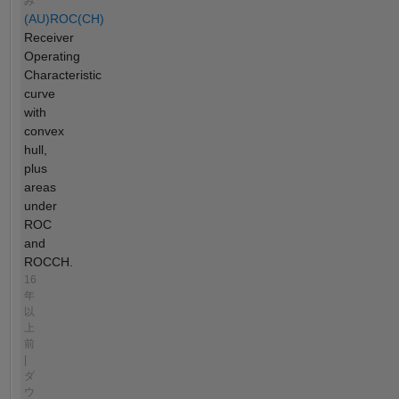
み
(AU)ROC(CH)
Receiver
Operating
Characteristic
curve
with
convex
hull,
plus
areas
under
ROC
and
ROCCH.
16
年
以
上
前
|
ダ
ウ