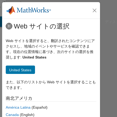
コンテンツへスキップ
Community
Profile
B Answers
File Exchange
Cody
AI Chat Playground
ディス
Web サイトの選択
Web サイトを選択すると、翻訳されたコンテンツにア
クセスし、地域のイベントやサービスを確認できま
Ged
す。現在の位置情報に基づき、次のサイトの選択を推
奨します:
United States
Ridgway
University
United States
of
また、以下のリストから Web サイトを選択することも
Oxford
できます。
2008
南北アメリカ
年
か
América Latina
(Español)
ら
Canada
(English)
ア