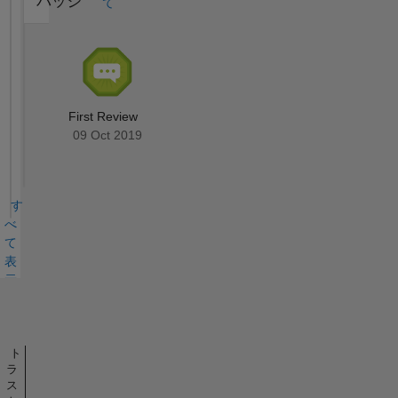
バッジ
て
First Review
09 Oct 2019
す
べ
て
表
示
バ
ッ
ジ
ト
ラ
ス