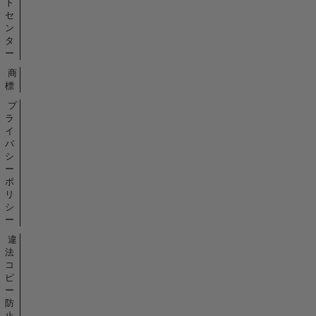
ト
セ
ン
タ
ー
商
標
プ
ラ
イ
バ
シ
ー
ポ
リ
シ
ー
違
法
コ
ピ
ー
防
止