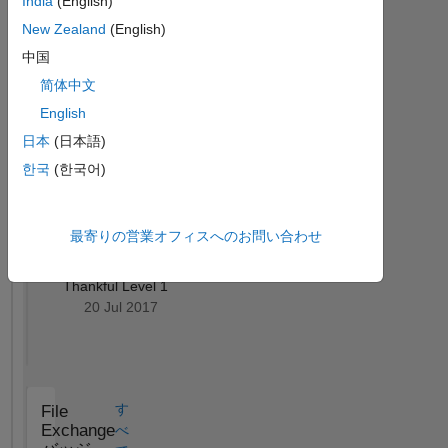
India
(English)
Michael's
New Zealand
(English)
バ
ッ
中国
ジ
简体中文
English
す
MATLAB
Answers
べ
日本
(日本語)
バッジ
て
한국
(한국어)
最寄りの営業オフィスへのお問い合わせ
Thankful Level 1
20 Jul 2017
す
File
Exchange
べ