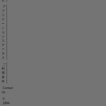
ア
プ
リ
ケ
ー
シ
ョ
ン
ス
テ
ー
タ
ス
ご
利
用
条
件
Contact
Us
©
1994-