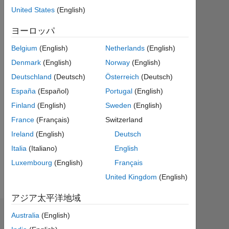
ク
United States
(English)
テ
ィ
ヨーロッパ
ブ
Belgium
(English)
Netherlands
(English)
Followers:
Denmark
(English)
Norway
(English)
0
Deutschland
(Deutsch)
Österreich
(Deutsch)
Following:
España
(Español)
Portugal
(English)
0
Finland
(English)
Sweden
(English)
France
(Français)
Switzerland
Follow
Ireland
(English)
Deutsch
メ
Italia
(Italiano)
English
ッ
セ
Luxembourg
(English)
Français
ー
ジ
United Kingdom
(English)
アジア太平洋地域
Australia
(English)
バッジ