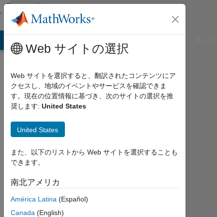
コンテンツへスキップ
Community
Profile
B Answers
File Exchange
Cody
AI Chat Playground
ディス
Web サイトの選択
Web サイトを選択すると、翻訳されたコンテンツにア
クセスし、地域のイベントやサービスを確認できま
Michael
す。現在の位置情報に基づき、次のサイトの選択を推
奨します:
United States
Boeing
Integrated
United States
Defense
Systems
また、以下のリストから Web サイトを選択することも
できます。
2013
年
南北アメリカ
か
ら
América Latina
(Español)
ア
Canada
(English)