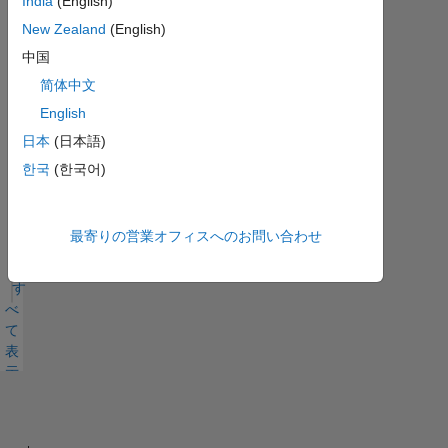
India
(English)
す
MATLAB
New Zealand
(English)
Answers
べ
中国
バッジ
て
简体中文
English
日本
(日本語)
한국
(한국어)
First Answer
21 Feb 2025
最寄りの営業オフィスへのお問い合わせ
す
べ
て
表
示
バ
ッ
ジ