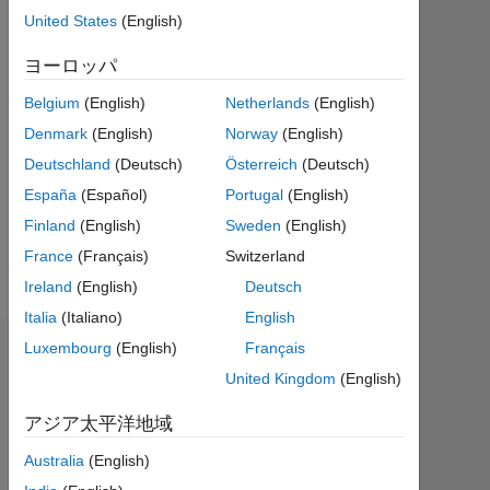
テ
United States
(English)
ィ
ブ
ヨーロッパ
Belgium
(English)
Netherlands
(English)
Followers:
0
Denmark
(English)
Norway
(English)
Deutschland
(Deutsch)
Österreich
(Deutsch)
Following:
España
(Español)
Portugal
(English)
0
Finland
(English)
Sweden
(English)
France
(Français)
Switzerland
Follow
Ireland
(English)
Deutsch
Italia
(Italiano)
English
Luxembourg
(English)
Français
バッジ
United Kingdom
(English)
Will's
バ
アジア太平洋地域
ッ
ジ
Australia
(English)