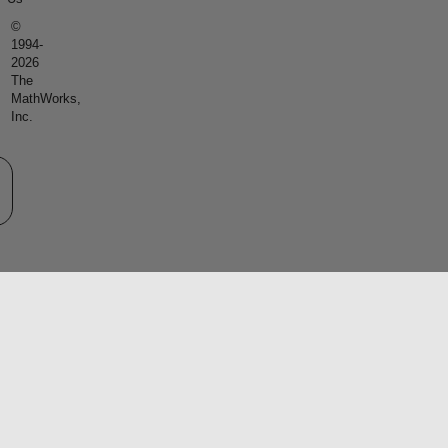
©
1994-
2026
The
MathWorks,
Inc.
eb サイトの選択