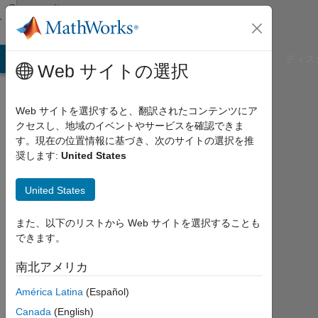
コンテンツへスキップ
Community
Profile
B Answers
File Exchange
Cody
AI Chat Playground
ディス
Web サイトの選択
Web サイトを選択すると、翻訳されたコンテンツにア
クセスし、地域のイベントやサービスを確認できま
Will
す。現在の位置情報に基づき、次のサイトの選択を推
奨します:
United States
Last
seen:
United States
6ヶ
月 前
また、以下のリストから Web サイトを選択することも
|
できます。
2025
年
南北アメリカ
か
ら
América Latina
(Español)
ア
Canada
(English)
ク