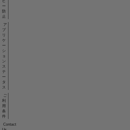
ピ
ー
防
止
ア
プ
リ
ケ
ー
シ
ョ
ン
ス
テ
ー
タ
ス
ご
利
用
条
件
Contact
Us