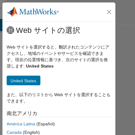
コンテンツへスキップ
Community
Profile
B Answers
File Exchange
Cody
AI Chat Playground
ディス
Web サイトの選択
Web サイトを選択すると、翻訳されたコンテンツにア
クセスし、地域のイベントやサービスを確認できま
Kavyashree
す。現在の位置情報に基づき、次のサイトの選択を推
奨します:
United States
Last
seen:
United States
11ヶ
月 前
また、以下のリストから Web サイトを選択することも
|
できます。
2025
年
南北アメリカ
か
ら
América Latina
(Español)
ア
Canada
(English)
ク