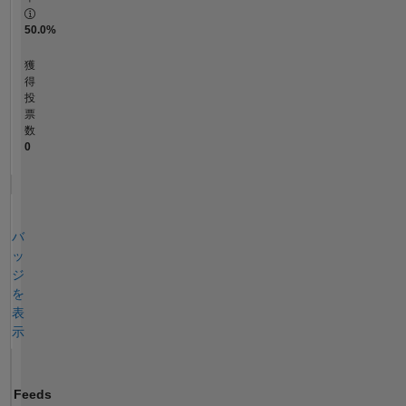
50.0%
獲
得
投
票
数
0
バ
ッ
ジ
を
表
示
Feeds