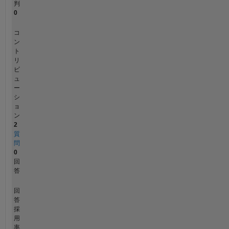
判
0
コ
ン
ト
リ
ビ
ュ
ー
シ
ョ
ン
2
質
問
0
回
答
回
答
採
用
率