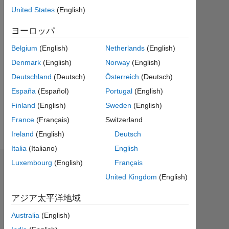
テ
United States
(English)
ィ
ブ
ヨーロッパ
Belgium
(English)
Netherlands
(English)
Followers:
0
Denmark
(English)
Norway
(English)
Deutschland
(Deutsch)
Österreich
(Deutsch)
Following:
España
(Español)
Portugal
(English)
0
Finland
(English)
Sweden
(English)
France
(Français)
Switzerland
Follow
Ireland
(English)
Deutsch
Italia
(Italiano)
English
Luxembourg
(English)
Français
ダッシュボード
United Kingdom
(English)
統
アジア太平洋地域
計
Australia
(English)
MATLAB Answers