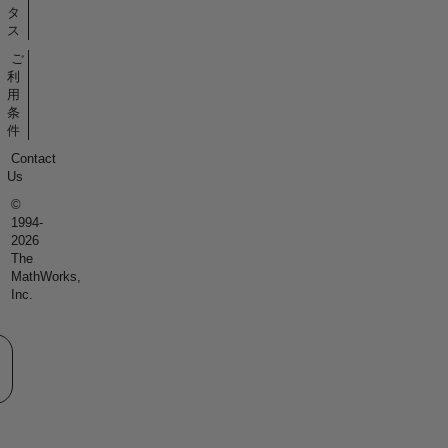
タ
ス
ご
利
用
条
件
Contact
Us
©
1994-
2026
The
MathWorks,
Inc.
eb サイトの選択