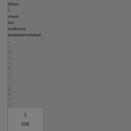
When
I
check
the
toolboxes
available/installed,
...
1
年
以
上
前
| 1
件
の
回
答
| 0
1
回答