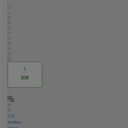
...
12
ヶ
月
前
| 1
件
の
回
答
| 0
1
回答
質
問
LTE
toolbox