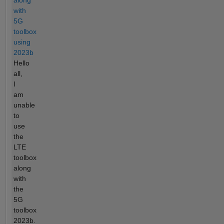
along
with
5G
toolbox
using
2023b
Hello
all,
I
am
unable
to
use
the
LTE
toolbox
along
with
the
5G
toolbox
2023b.