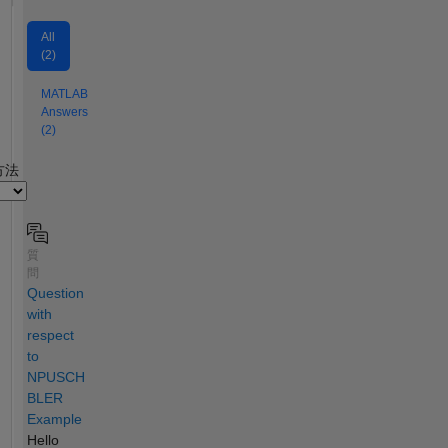
All
(2)
MATLAB
Answers
(2)
2
方法
質
問
Question
with
respect
to
NPUSCH
BLER
Example
Hello