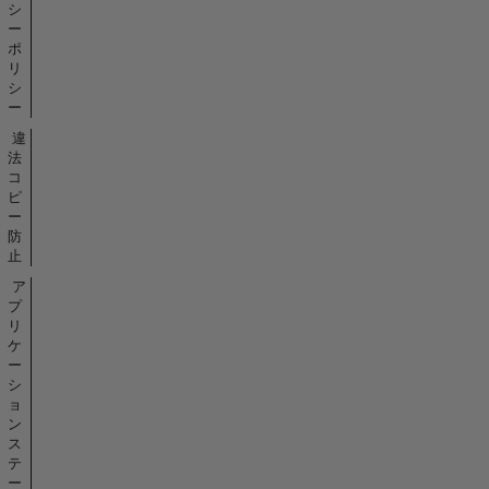
シ
ー
ポ
リ
シ
ー
違
法
コ
ピ
ー
防
止
ア
プ
リ
ケ
ー
シ
ョ
ン
ス
テ
ー