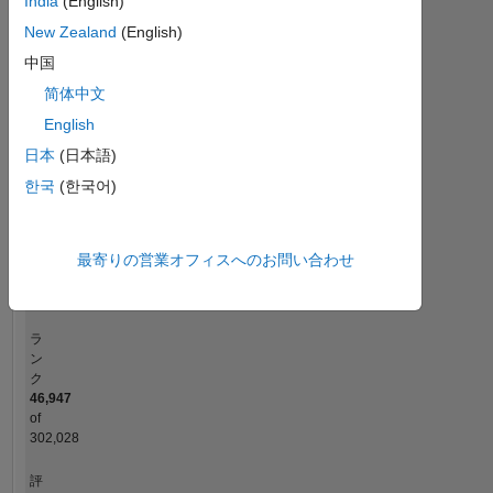
India
(English)
-2
-1
3
2
New Zealand
(English)
中国
コントリビューション
简体中文
L
1
English
日本
(日本語)
한국
(한국어)
0
01/25
04/25
07/25
10/25
L
01/26
04/26
07/26
最寄りの営業オフィスへのお問い合わせ
タイムライン
ラ
ン
ク
46,947
of
302,028
評