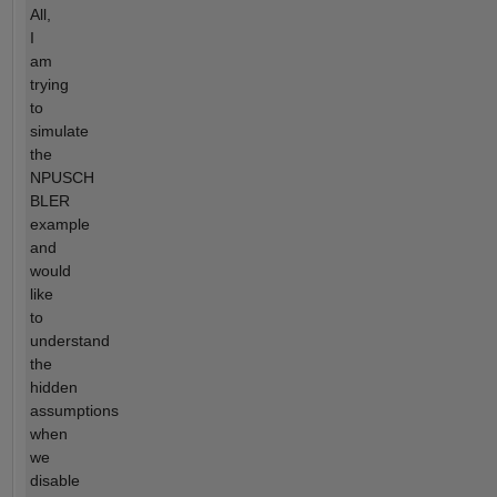
All,
I
am
trying
to
simulate
the
NPUSCH
BLER
example
and
would
like
to
understand
the
hidden
assumptions
when
we
disable