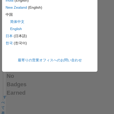
India
(English)
computing
New Zealand
(English)
中国
简体中文
English
日本
(日本語)
한국
(한국어)
最寄りの営業オフィスへのお問い合わせ
No
Badges
Earned
す
べ
て
表