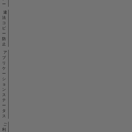
ー
違
法
コ
ピ
ー
防
止
ア
プ
リ
ケ
ー
シ
ョ
ン
ス
テ
ー
タ
ス
ご
利