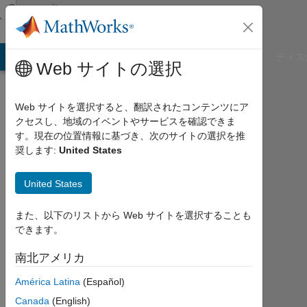
コンテンツへスキップ
Community
Profile
B Answers
File Exchange
Cody
AI Chat Playground
ディス
Web サイトの選択
Web サイトを選択すると、翻訳されたコンテンツにア
クセスし、地域のイベントやサービスを確認できま
manokaran
す。現在の位置情報に基づき、次のサイトの選択を推
奨します:
United States
manivasakan
United States
2012
年
か
また、以下のリストから Web サイトを選択することも
ら
できます。
ア
ク
南北アメリカ
テ
América Latina
(Español)
ィ
ブ
Canada
(English)