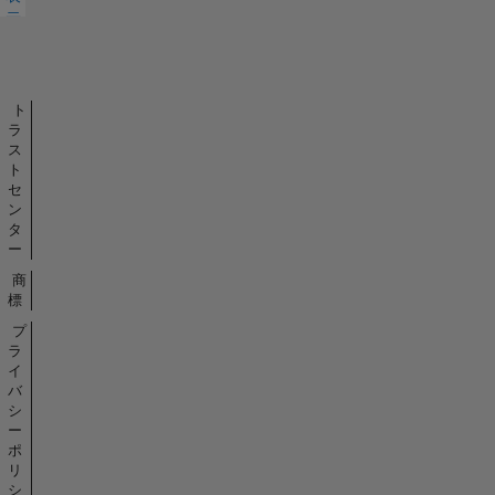
示
バ
ッ
ジ
ト
ラ
ス
ト
セ
ン
タ
ー
商
標
プ
ラ
イ
バ
シ
ー
ポ
リ
シ