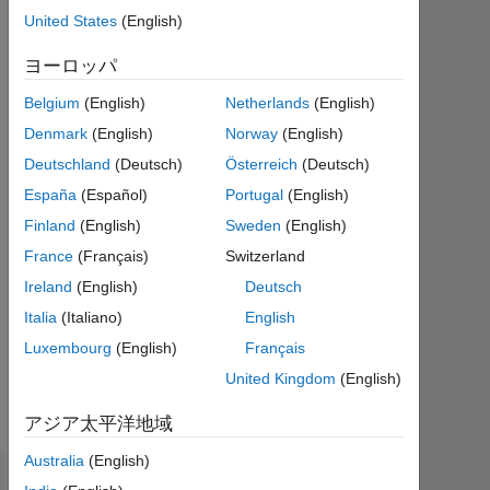
United States
(English)
Followers:
0
ヨーロッパ
Following:
Belgium
(English)
Netherlands
(English)
0
Denmark
(English)
Norway
(English)
Deutschland
(Deutsch)
Österreich
(Deutsch)
Follow
España
(Español)
Portugal
(English)
Finland
(English)
Sweden
(English)
メ
ッ
France
(Français)
Switzerland
セ
ー
ジ
Ireland
(English)
Deutsch
Professional
Italia
(Italiano)
English
Interests:
さ
Luxembourg
(English)
Français
image
ら
processing
United Kingdom
(English)
に
,
表
アジア太平洋地域
networking
示
and
Australia
(English)
mobile
バッジ