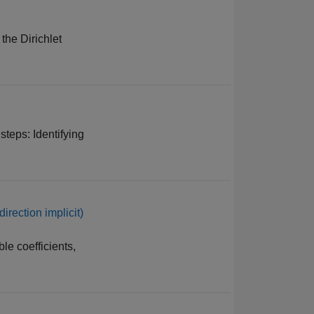
the Dirichlet
steps: Identifying
irection implicit)
le coefficients,