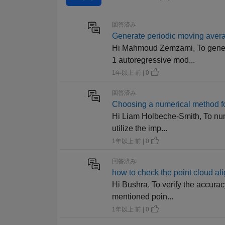
回答済み
Generate periodic moving avera
Hi Mahmoud Zemzami, To generat
1 autoregressive mod...
1年以上 前 | 0
回答済み
Choosing a numerical method fo
Hi Liam Holbeche-Smith, To numer
utilize the imp...
1年以上 前 | 0
回答済み
how to check the point cloud 
Hi Bushra, To verify the accura
mentioned poin...
1年以上 前 | 0