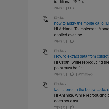
traditional PSD w...
2年弱 前 | 1
回答済み
how to apply the monte carlo
Hi Adriane, To implement Monte 
applied over the ...
2年弱 前 | 0
回答済み
How to extract data from cdfplot
Hi Okoth, While reproducing the
point must be finit...
2年弱 前 | 0
|
採用済み
回答済み
facing error in the below code. 
Hi Anshika, While reproducing 
does not exist’....
2年弱 前 | 0