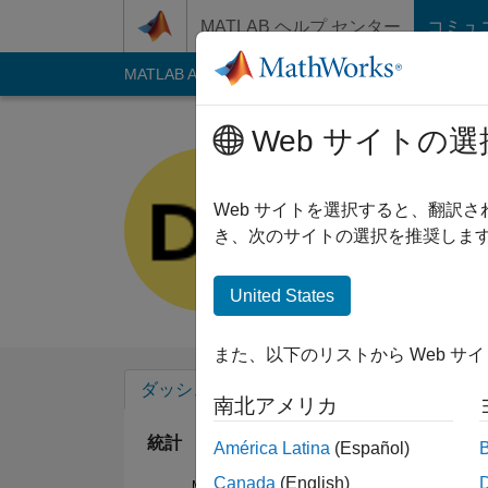
コンテンツへスキップ
MATLAB ヘルプ センター
コミュ
MATLAB Answers
File Exchange
Cody
AI C
Web サイトの選
Drishti
Last seen: 1年以上 
Web サイトを選択すると、翻訳
Followers:
1
Follow
き、次のサイトの選択を推奨します
Follow
United States
また、以下のリストから Web サ
ダッシュボード
バッジ
エンドースメ
南北アメリカ
統計
América Latina
(Español)
Canada
(English)
MATLAB Answers