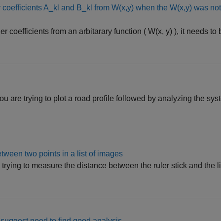
 coefficients A_kl and B_kl from W(x,y) when the W(x,y) was not
 coefficients from an arbitarary function ( W(x, y) ), it needs to
u are trying to plot a road profile followed by analyzing the sy
ween two points in a list of images
 trying to measure the distance between the ruler stick and the l
y suggest.need to find good analysis