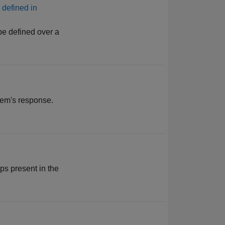
 defined in
 be defined over a
stem's response.
ips present in the