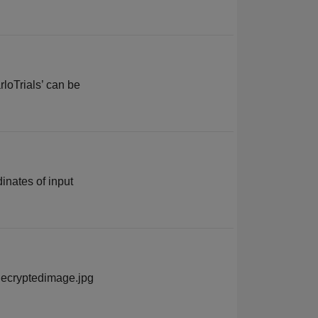
loTrials’ can be
inates of input
‘decryptedimage.jpg