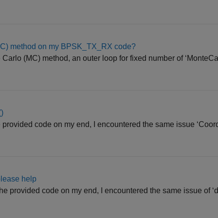
 (MC) method on my BPSK_TX_RX code?
Carlo (MC) method, an outer loop for fixed number of ‘MonteCar
()
 provided code on my end, I encountered the same issue ‘Coord
please help
the provided code on my end, I encountered the same issue of 