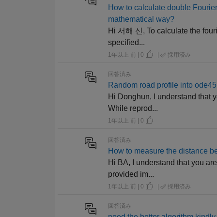
How to calculate double Fourier
mathematical way?
Hi 서해 신, To calculate the fourier
specified...
1年以上 前 | 0
|
採用済み
回答済み
Random road profile into ode45
Hi Donghun, I understand that yo
While reprod...
1年以上 前 | 0
回答済み
How to measure the distance bet
Hi BA, I understand that you are
provided im...
1年以上 前 | 0
|
採用済み
回答済み
need the better algorithm kindl