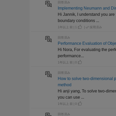
回答済み
Implementing Neumann and Diri
Hi Jannik, I understand you are
boundary conditions ...
1年以上 前 | 1
|
採用済み
回答済み
Performance Evaluation of Obje
Hi Nora, For evaluating the perf
performance...
1年以上 前 | 0
回答済み
How to solve two-dimensional par
method
Hi anji yang, To solve two-dimen
you can use ...
1年以上 前 | 0
回答済み