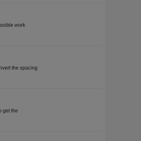
ossible work
onvert the spacing
o get the