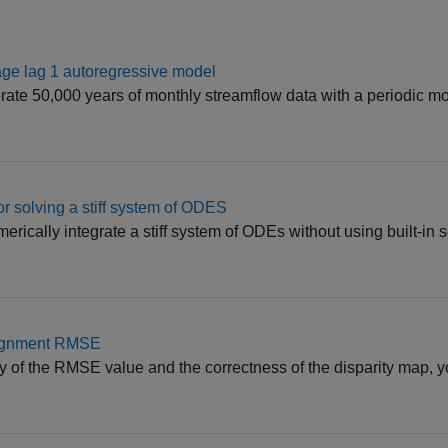
ge lag 1 autoregressive model
e 50,000 years of monthly streamflow data with a periodic m
r solving a stiff system of ODES
ically integrate a stiff system of ODEs without using built-in 
alignment RMSE
cy of the RMSE value and the correctness of the disparity map,