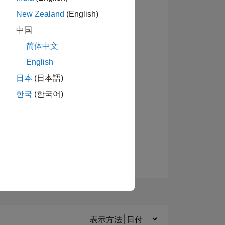
New Zealand
(English)
バッジを表示
中国
简体中文
ーショ
English
日本
(日本語)
한국
(한국어)
Filter2
表示方法