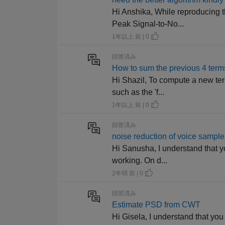
Hi Anshika, While reproducing t
Peak Signal-to-No...
1年以上 前 | 0
回答済み
How to sum the previous 4 terms
Hi Shazil, To compute a new ter
such as the 'f...
1年以上 前 | 0
回答済み
noise reduction of voice sample
Hi Sanusha, I understand that yo
working. On d...
2年弱 前 | 0
回答済み
Estimate PSD from CWT
Hi Gisela, I understand that yo