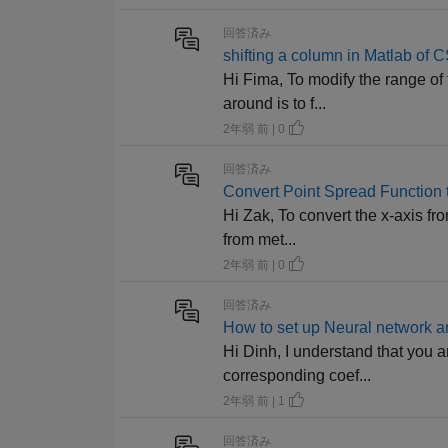
回答済み
shifting a column in Matlab of 
Hi Fima, To modify the range of t
around is to f...
2年弱 前 | 0
回答済み
Convert Point Spread Function 
Hi Zak, To convert the x-axis fro
from met...
2年弱 前 | 0
回答済み
How to set up Neural network an
Hi Dinh, I understand that you ar
corresponding coef...
2年弱 前 | 1
回答済み