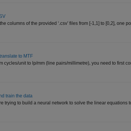
CSV
he columns of the provided ‘.csv’ files from [-1,1] to [0,2], one p
translate to MTF
m cycles/unit to lp/mm (line pairs/millimetre), you need to first c
d train the data
e trying to build a neural network to solve the linear equations t