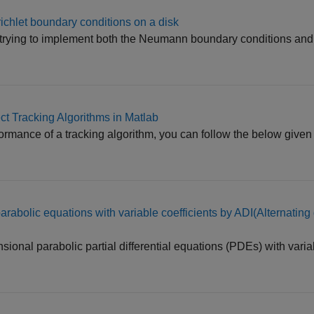
chlet boundary conditions on a disk
 trying to implement both the Neumann boundary conditions and 
ct Tracking Algorithms in Matlab
ormance of a tracking algorithm, you can follow the below given 
abolic equations with variable coefficients by ADI(Alternating d
sional parabolic partial differential equations (PDEs) with variab