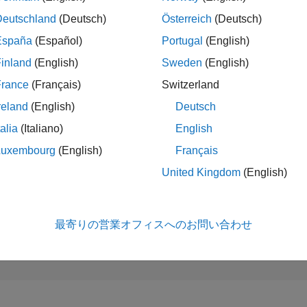
1,514
of 302,028
Deutschland
(Deutsch)
Österreich
(Deutsch)
España
(Español)
Portugal
(English)
評判
46
inland
(English)
Sweden
(English)
コントリビュ
France
(Français)
Switzerland
ン
reland
(English)
Deutsch
0
質問
52
回答
talia
(Italiano)
English
回答採用率
Luxembourg
(English)
Français
0.00%
/25
08/25
L
10/25
12/25
02/26
04/26
06/26
08/26
United Kingdom
(English)
タイムライン
獲得投票数
9
最寄りの営業オフィスへのお問い合わせ