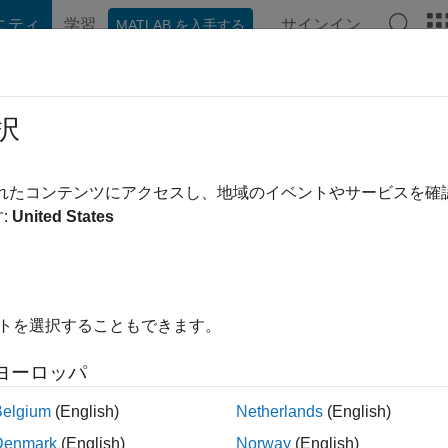
ニティ
学習
サインイン
MATLAB を入手する
hat Playground
ディスカッション
コンテスト
ブログ
投稿
択
前
|
2024 年からアクティブ
されたコンテンツにアクセスし、地域のイベントやサービスを
ing:
0
:
United States
イトを選択することもできます。
ント
ヨーロッパ
Belgium
(English)
Netherlands
(English)
ランク
Denmark
(English)
Norway
(English)