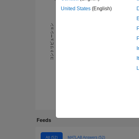
United States
(English)
-10
30
-4
-2
-5
2
4
6
8
25
20
コントリビューション
F
15
10
10
I
5
I
0
08/24
10/24
12/24
02/25
04/25
06
Feeds
All (52)
MATLAB Answers (52)