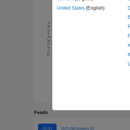
United States
(English)
-2
-1
3
2
コントリビューション
F
L
1
I
I
0
11/24
01/25
03/25
05/25
07/25
Feeds
All (2)
MATLAB Answers (2)