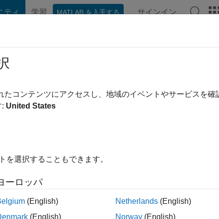
ニティ
学習
サインイン
MATLAB を入手する
hat Playground
ディスカッション
コンテスト
ブログ
投稿
択
前
|
2024 年からアクティブ
されたコンテンツにアクセスし、地域のイベントやサービスを
ing:
0
:
United States
イトを選択することもできます。
ント
ヨーロッパ
Belgium
(English)
Netherlands
(English)
ランク
Denmark
(English)
Norway
(English)