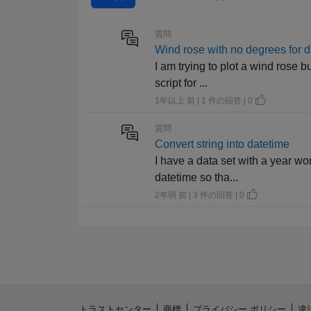
質問
Wind rose with no degrees for d
I am trying to plot a wind rose b
script for ...
1年以上 前 | 1 件の回答 | 0
質問
Convert string into datetime
I have a data set with a year wo
datetime so tha...
2年弱 前 | 3 件の回答 | 0
トラストセンター
商標
プライバシー ポリシー
違