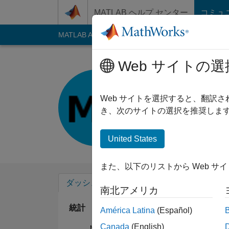
コンテンツへスキップ
MATLAB ヘルプ センター
コミュ
MATLAB Answers
File Exchange
Cody
AI C
Web サイトの選
Madison
Last seen: 1年以上 
Web サイトを選択すると、翻訳
Followers:
0
Follow
き、次のサイトの選択を推奨します
Follow
United States
また、以下のリストから Web サ
ダッシュボード
バッジ
エンドースメ
南北アメリカ
統計
América Latina
(Español)
Canada
(English)
MATLAB Answers