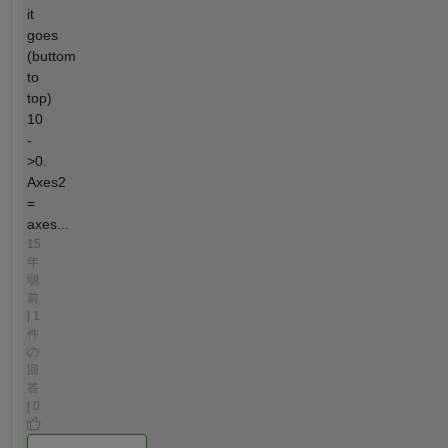
it
goes
(buttom
to
top)
10
-
>0.
Axes2
=
axes...
15
年
弱
前
| 1
件
の
回
答
| 0