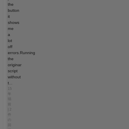
the
button
it
shows
me
a
lot
off
errors.Running
the
originar
script
without
t...
15
年
弱
前
| 2
件
の
回