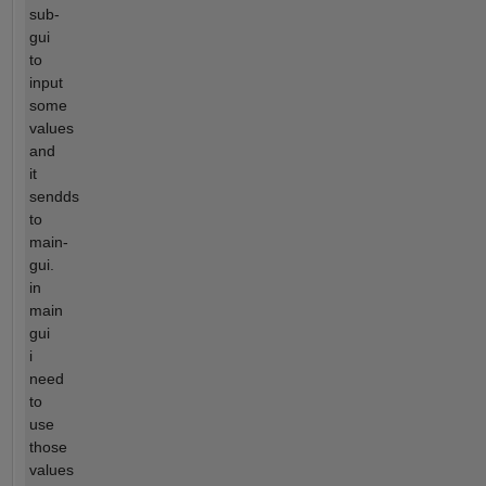
sub-
gui
to
input
some
values
and
it
sendds
to
main-
gui.
in
main
gui
i
need
to
use
those
values