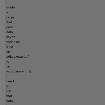
i
made
a
project
that
pass
data,
seven
variables,
from
an
editbox(subgui)
to
an
textbox(maingui).
i
need
to
use
that
data