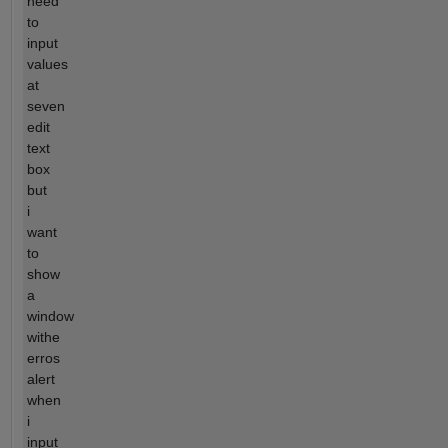
need
to
input
values
at
seven
edit
text
box
but
i
want
to
show
a
window
withe
erros
alert
when
i
input