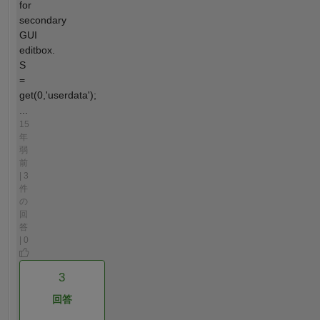
for
secondary
GUI
editbox.
S
=
get(0,'userdata');
...
15
年
弱
前
| 3
件
の
回
答
| 0
3
回答