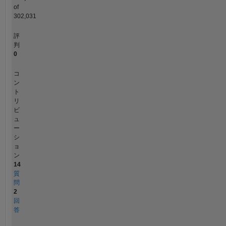
of
302,031
評
判
0
コ
ン
ト
リ
ビ
ュ
ー
シ
ョ
ン
14
質
問
2
回
答