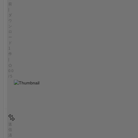
前
|
ダ
ウ
ン
ロ
ー
ド
1
件
|
0.0
/ 5
送
信
済