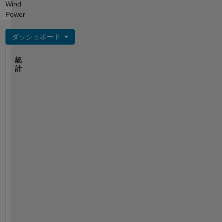
Wind
|
Power
Experienced
Instructor
ダッシュボード
&
Content
統
Creator
計
File Exchange
100
-20
-10
90
80
コントリビューション
70
60
50
10
40
30
20
10
0
06/25
08/25
12/25
02/26
06/26
08/26
04/25
07/25
10/25
L
01/26
04/26
07/26
タイムライン