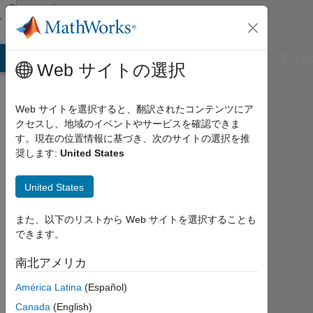
コンテンツへスキップ
Community
Profile
B Answers
File Exchange
Cody
AI Chat Playground
ディス
Web サイトの選択
Web サイトを選択すると、翻訳されたコンテンツにア
クセスし、地域のイベントやサービスを確認できま
Abdelrahman
す。現在の位置情報に基づき、次のサイトの選択を推
奨します:
United States
Farghly
United States
Last
seen:
約2
また、以下のリストから Web サイトを選択することも
ヶ月
できます。
前
|
南北アメリカ
2025
América Latina
(Español)
年
か
Canada
(English)