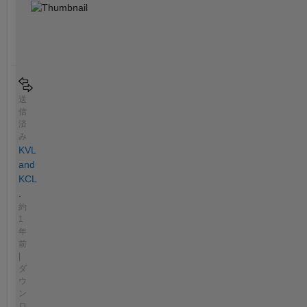
送
信
済
み
KVL
and
KCL
.
約
1
年
前
|
ダ
ウ
ン
ロ