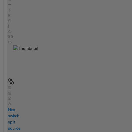
ー
ド
6
件
|
0.0
/ 5
送
信
済
み
Nine
switch
split
source