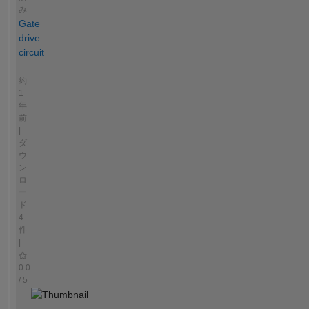
み
Gate
drive
circuit
.
約
1
年
前
|
ダ
ウ
ン
ロ
ー
ド
4
件
|
0.0
/ 5