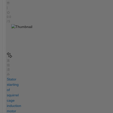
件
|
0.0
/ 5
送
信
済
み
Stator
starting
of
squirrel
cage
induction
motor