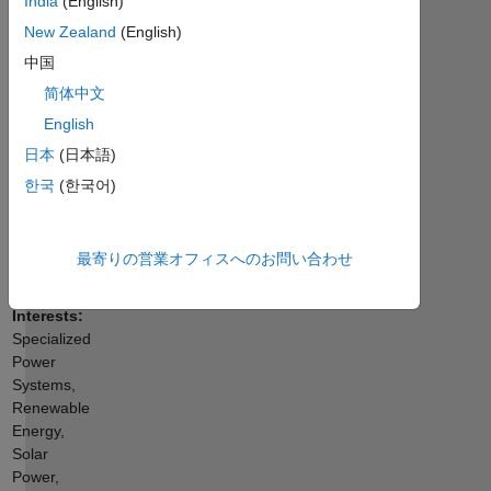
India
(English)
@
ら
Electrical
New Zealand
(English)
に
Power
表
中国
and
示
简体中文
machines
Programming
Department
English
Languages:
|
C
日本
(日本語)
Power
Spoken
한국
(한국어)
Electronics
Languages:
|
Arabic
Derives
Pronouns:
|
最寄りの営業オフィスへのお問い合わせ
He/him
Microgrid
Professional
|
Interests:
Powertrain
Specialized
|
Power
MBD
Systems,
|
Renewable
YouTuber
Energy,
with
Solar
41K+
Power,
Subscribers