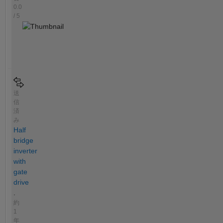
0.0
/ 5
送
信
済
み
Half
bridge
inverter
with
gate
drive
.
約
1
年