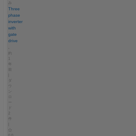
み
Three
phase
inverter
with
gate
drive
.
約
1
年
前
|
ダ
ウ
ン
ロ
ー
ド
2
件
|
0.0