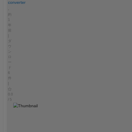
converter
.
約
1
年
前
|
ダ
ウ
ン
ロ
ー
ド
6
件
|
0.0
/ 5