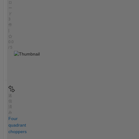
ロ
ー
ド
3
件
|
0.0
/ 5
送
信
済
み
Four
quadrant
choppers
.