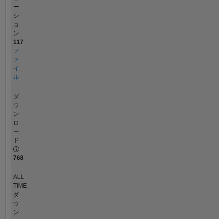
ー
シ
ョ
ン
117
フ
ァ
イ
ル
ダ
ウ
ン
ロ
ー
ド
768
ALL
TIME
ダ
ウ
ン