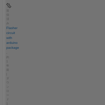
送
信
済
み
Flasher
circuit
with
arduino
package
.
約
1
年
前
|
ダ
ウ
ン
ロ
ー
ド
1