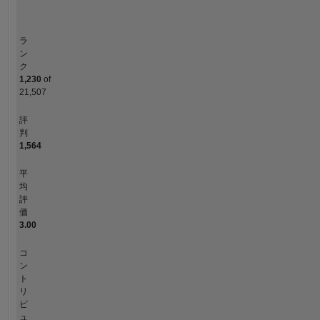
ラ
ン
ク
1,230
of
21,507
評
判
1,564
平
均
評
価
3.00
コ
ン
ト
リ
ビ
ュ