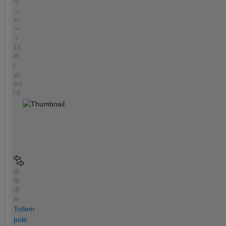
ウ
ン
ロ
ー
ド
10
件
|
0.0
/ 5
送
信
済
み
Totlem
pole