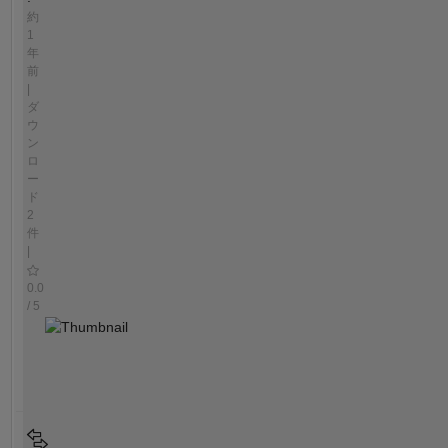
約
1
年
前
|
ダ
ウ
ン
ロ
ー
ド
2
件
|
0.0
/ 5