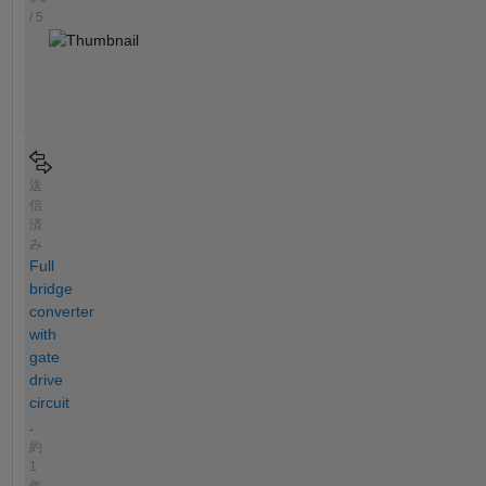
/ 5
送
信
済
み
Full
bridge
converter
with
gate
drive
circuit
.
約
1
年