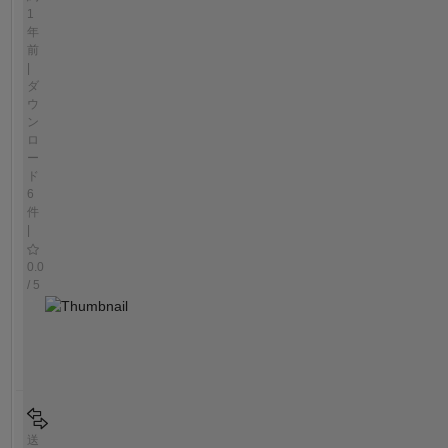
1
年
前
|
ダ
ウ
ン
ロ
ー
ド
6
件
|
0.0
/ 5
送