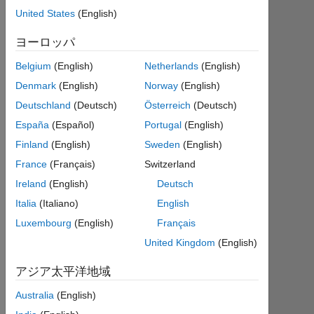
ら
United States
(English)
ア
ク
ヨーロッパ
テ
Belgium
(English)
Netherlands
(English)
ィ
ブ
Denmark
(English)
Norway
(English)
Deutschland
(Deutsch)
Österreich
(Deutsch)
Followers:
286
España
(Español)
Portugal
(English)
Finland
(English)
Sweden
(English)
Following:
France
(Français)
Switzerland
0
Ireland
(English)
Deutsch
Italia
(Italiano)
English
Follow
Luxembourg
(English)
Français
メ
United Kingdom
(English)
ッ
セ
ー
アジア太平洋地域
ジ
Assistant
Australia
(English)
Professor
さ