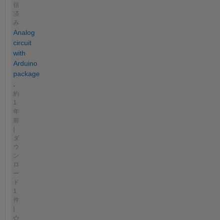
信
済
み
Analog
circuit
with
Arduino
package
.
約
1
年
前
|
ダ
ウ
ン
ロ
ー
ド
1
件
|