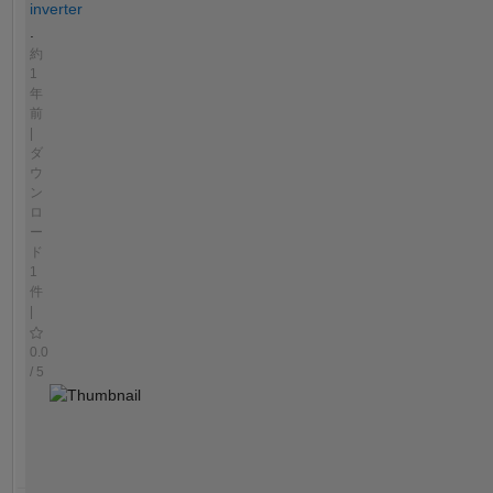
inverter
.
約
1
年
前
|
ダ
ウ
ン
ロ
ー
ド
1
件
|
0.0
/ 5