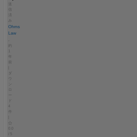
送
信
済
み
Ohms
Law
.
約
1
年
前
|
ダ
ウ
ン
ロ
ー
ド
4
件
|
0.0
/ 5