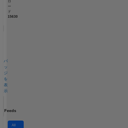
ロ
ー
ド
15630
バ
ッ
ジ
を
表
示
Feeds
All