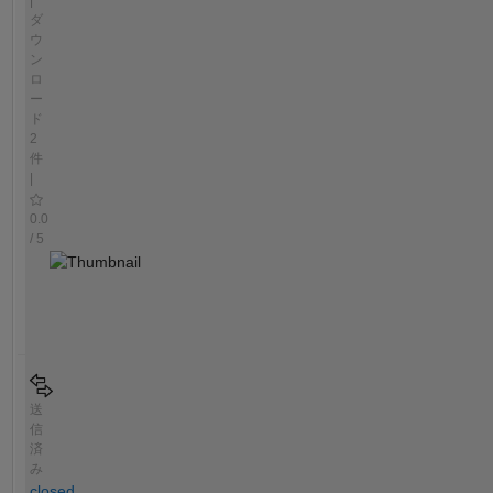
ダ
ウ
ン
ロ
ー
ド
2
件
|
0.0
/ 5
送
信
済
み
closed