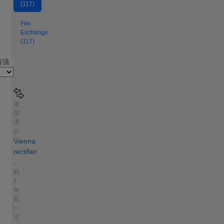
(117)
File
Exchange
(117)
2
方法
送
信
済
み
Vienna
rectifier
.
約
1
年
前
|
ダ