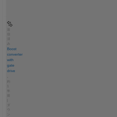
送
信
済
み
Boost
converter
with
gate
drive
.
約
1
年
前
|
ダ
ウ
ン