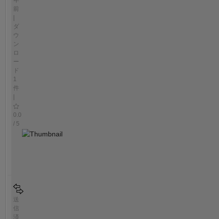
前
|
ダ
ウ
ン
ロ
ー
ド
1
件
|
0.0
/ 5
送
信
済