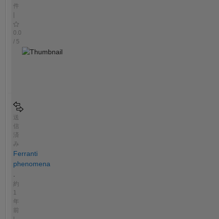
件
|
0.0
/ 5
送
信
済
み
Ferranti
phenomena
.
約
1
年
前
|