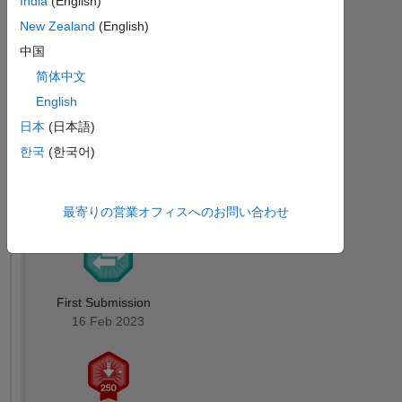
India
(English)
バッジ
New Zealand
(English)
Valentin
中国
Boutrouche's
バ
简体中文
ッ
English
ジ
日本
(日本語)
す
File
한국
(한국어)
Exchange
べ
バッジ
て
最寄りの営業オフィスへのお問い合わせ
First Submission
16 Feb 2023