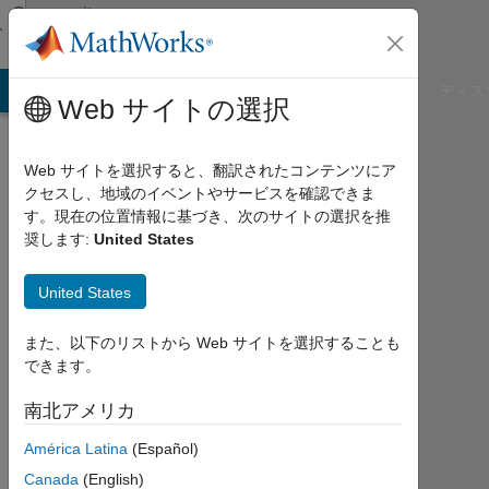
コンテンツへスキップ
Community
Profile
B Answers
File Exchange
Cody
AI Chat Playground
ディス
Web サイトの選択
Web サイトを選択すると、翻訳されたコンテンツにア
クセスし、地域のイベントやサービスを確認できま
Valentin
す。現在の位置情報に基づき、次のサイトの選択を推
奨します:
United States
Boutrouche
United States
MathWorks
また、以下のリストから Web サイトを選択することも
できます。
Last
seen:
南北アメリカ
1日
前
América Latina
(Español)
Canada
(English)
Followers: