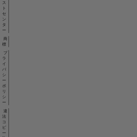
ス
ト
セ
ン
タ
ー
商
標
プ
ラ
イ
バ
シ
ー
ポ
リ
シ
ー
違
法
コ
ピ
ー