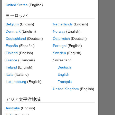
4
United States
(English)
Following:
ヨーロッパ
1
Belgium
(English)
Netherlands
(English)
Denmark
(English)
Norway
(English)
Follow
Deutschland
(Deutsch)
Österreich
(Deutsch)
メ
España
(Español)
Portugal
(English)
ッ
セ
Finland
(English)
Sweden
(English)
ー
ジ
France
(Français)
Switzerland
Ireland
(English)
Deutsch
Italia
(Italiano)
English
Luxembourg
(English)
Français
United Kingdom
(English)
Spoken
Languages:
アジア太平洋地域
English,
French
Australia
(English)