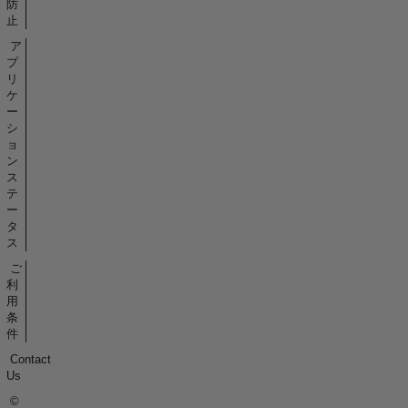
防
止
ア
プ
リ
ケ
ー
シ
ョ
ン
ス
テ
ー
タ
ス
ご
利
用
条
件
Contact
Us
©