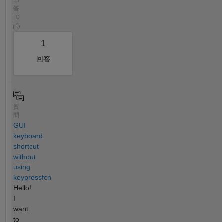
答
| 0
1
回答
質
問
GUI
keyboard
shortcut
without
using
keypressfcn
Hello!
I
want
to