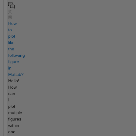
質
問
How
to
plot
like
the
following
figure
in
Matlab?
Hello!
How
can
I
plot
mutiple
figures
within
one