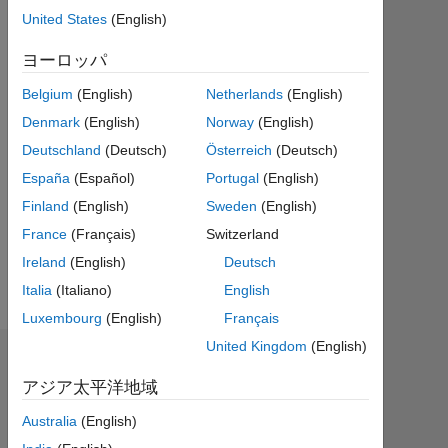
ア
United States
(English)
ク
テ
ヨーロッパ
ィ
Belgium
(English)
Netherlands
(English)
ブ
Denmark
(English)
Norway
(English)
Followers:
Deutschland
(Deutsch)
Österreich
(Deutsch)
0
España
(Español)
Portugal
(English)
Following:
Finland
(English)
Sweden
(English)
2
France
(Français)
Switzerland
Ireland
(English)
Deutsch
Follow
Italia
(Italiano)
English
Luxembourg
(English)
Français
United Kingdom
(English)
ダッシュボード
アジア太平洋地域
統
Australia
(English)
計