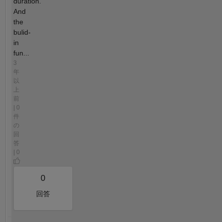
duration.
And
the
bulid-
in
fun...
3
年
以
上
前
| 0
件
の
回
答
| 0
0
回答