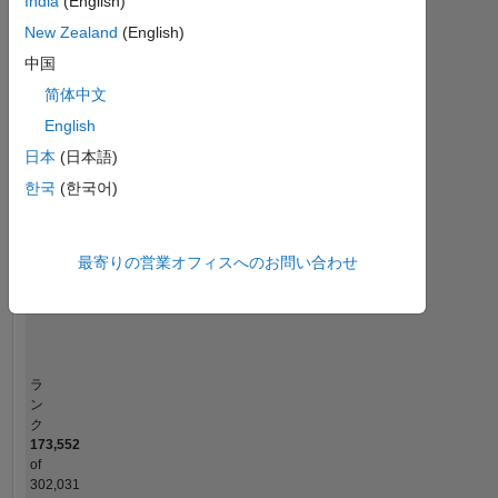
India
(English)
MATLAB Answers
New Zealand
(English)
中国
-2
-1
4
3
简体中文
コントリビューション
English
2
日本
(日本語)
L
한국
(한국어)
1
最寄りの営業オフィスへのお問い合わせ
0
01/23
06/23
11/23
04/24
09/24
02/25
12/25
05/26
02/23
08/23
02/24
08/24
08/25
08/26
08/22
03/23
10/23
05/24
L
12/24
07/25
02/26
タイムライン
ラ
ン
ク
173,552
of
302,031