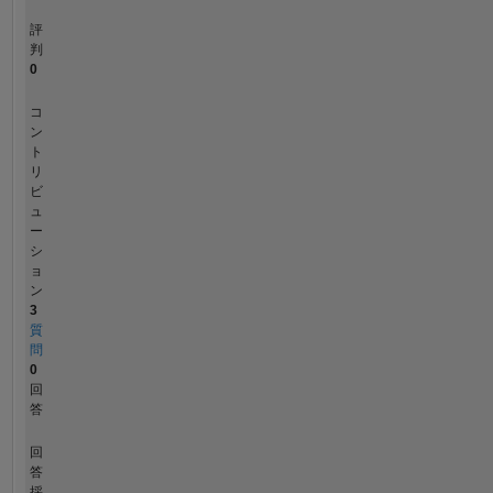
評
判
0
コ
ン
ト
リ
ビ
ュ
ー
シ
ョ
ン
3
質
問
0
回
答
回
答
採