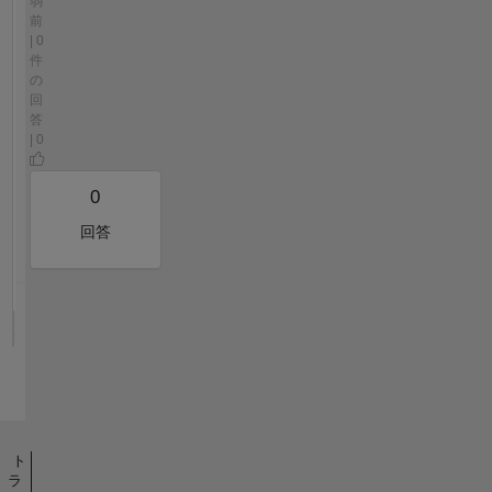
弱
前
| 0
件
の
回
答
| 0
0
回答
ト
ラ