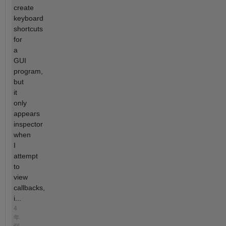
create
keyboard
shortcuts
for
a
GUI
program,
but
it
only
appears
inspector
when
I
attempt
to
view
callbacks,
i...
4
年