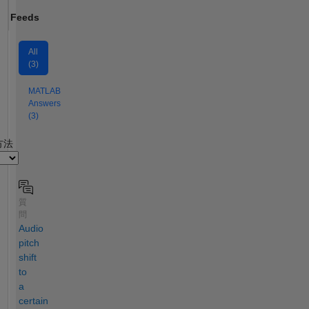
Feeds
All
(3)
MATLAB
Answers
(3)
2
方法
質
問
Audio
pitch
shift
to
a
certain