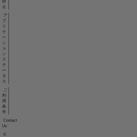
防
止
ア
プ
リ
ケ
ー
シ
ョ
ン
ス
テ
ー
タ
ス
ご
利
用
条
件
Contact
Us
©