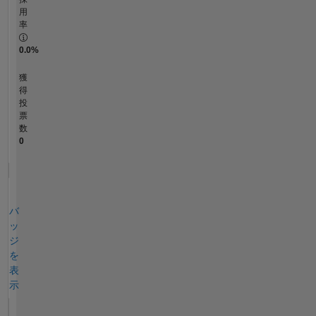
用
率
0.0%
獲
得
投
票
数
0
バ
ッ
ジ
を
表
示