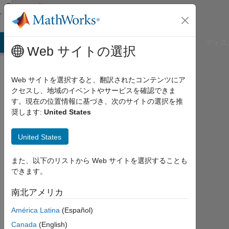
コンテンツへスキップ
Community
Profile
B Answers
File Exchange
Cody
AI Chat Playground
ディス
Web サイトの選択
Web サイトを選択すると、翻訳されたコンテンツにア
クセスし、地域のイベントやサービスを確認できま
Yukai
す。現在の位置情報に基づき、次のサイトの選択を推
奨します:
United States
Xu
United States
Last
seen:
約1
また、以下のリストから Web サイトを選択することも
年 前
できます。
|
2022
南北アメリカ
年
América Latina
(Español)
か
ら
Canada
(English)