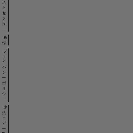
ス
ト
セ
ン
タ
ー
商
標
プ
ラ
イ
バ
シ
ー
ポ
リ
シ
ー
違
法
コ
ピ
ー