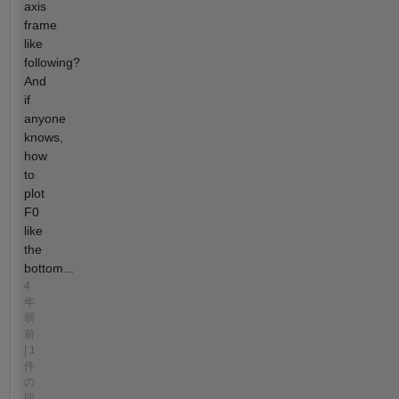
axis
frame
like
following?
And
if
anyone
knows,
how
to
plot
F0
like
the
bottom...
4
年
弱
前
| 1
件
の
回