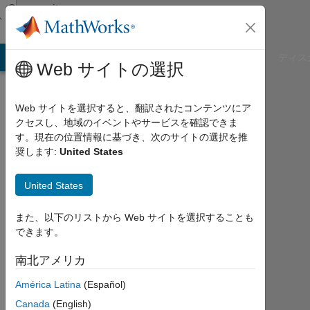
コンテンツへスキップ
Community
Profile
B Answers
File Exchange
Cody
AI Chat Playground
ディス
Web サイトの選択
Web サイトを選択すると、翻訳されたコンテンツにア
クセスし、地域のイベントやサービスを確認できま
Mate
す。現在の位置情報に基づき、次のサイトの選択を推
奨します:
United States
2u
Birkbeck
United States
Univ
また、以下のリストから Web サイトを選択することも
of
できます。
London
南北アメリカ
2011
年
América Latina
(Español)
か
Canada
(English)
ら