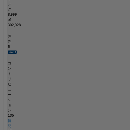
ン
ク
8,999
of
302,028
評
判
5
コ
ン
ト
リ
ビ
ュ
ー
シ
ョ
ン
135
質
問