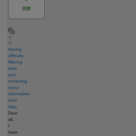
回答
質
問
Having
difficulty
filtering
data
and
extracting
some
information
from
data.
Dear
all,
I
have