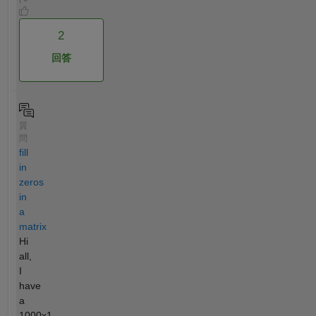
2
回答
質
問
fill
in
zeros
in
a
matrix
Hi
all,
I
have
a
1000x1