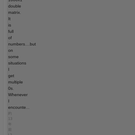
double
matrix.
It
is
full
of
numbers....but
on
some
situations
I
get
multiple
0s.
Whenever
I
encounte...
約
13
年
前