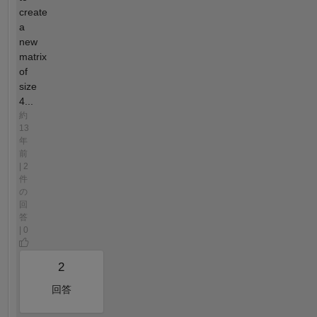
create
a
new
matrix
of
size
4...
約
13
年
前
| 2
件
の
回
答
| 0
2
回答