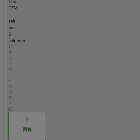
The
CSV
it
self
has
5
columns...
13
年
以
上
前
| 2
件
の
回
答
| 0
2
回答