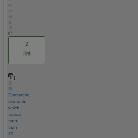
| 2
件
の
回
答
| 0
2
回答
質
問
Converting
elements
which
repeat
more
than
10