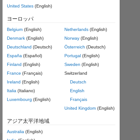
United States
(English)
ア
ク
ヨーロッパ
テ
ィ
Belgium
(English)
Netherlands
(English)
ブ
Denmark
(English)
Norway
(English)
Followers:
Deutschland
(Deutsch)
Österreich
(Deutsch)
0
España
(Español)
Portugal
(English)
Finland
(English)
Sweden
(English)
Following:
0
France
(Français)
Switzerland
Ireland
(English)
Deutsch
Follow
Italia
(Italiano)
English
Luxembourg
(English)
Français
メ
ッ
United Kingdom
(English)
セ
ー
ジ
アジア太平洋地域
Australia
(English)