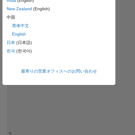
India
(English)
ダッシュボード
New Zealand
(English)
中国
統
計
简体中文
English
MATLAB Answers
日本
(日本語)
-10
12
14
35
-4
-2
-5
2
4
6
8
30
한국
(한국어)
25
コントリビューション
20
最寄りの営業オフィスへのお問い合わせ
10
15
10
5
0
09/12
04/14
11/15
06/17
01/19
08/20
03/22
10/23
05/25
12/12
10/14
08/16
06/18
04/20
02/22
12/23
10/25
04/13
06/15
08/17
10/19
12/21
02/24
04/26
02/11
03/13
04/15
05/17
06/19
L
07/21
08/23
09/25
タイムライン
ラ