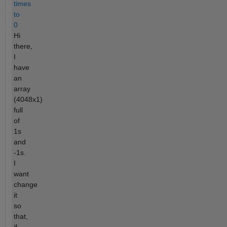
times
to
0
Hi
there,
I
have
an
array
(4048x1)
full
of
1s
and
-1s.
I
want
change
it
so
that,