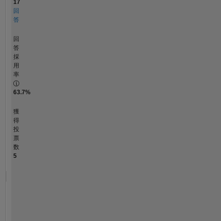
17
回
答
回
答
採
用
率
63.7%
獲
得
投
票
数
5