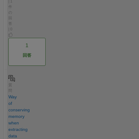
| 1
件
の
回
答
| 0
1
回答
質
問
Way
of
conserving
memory
when
extracting
data