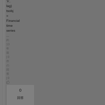
's',
lag)
tsobj
=
Financial
time
series
...
約
13
年
前
| 0
件
の
回
答
| 0
0
回答