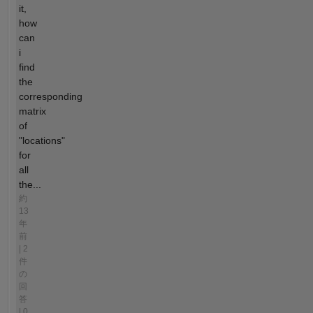
it,
how
can
i
find
the
corresponding
matrix
of
"locations"
for
all
the...
約
13
年
前
| 2
件
の
回
答
| 0