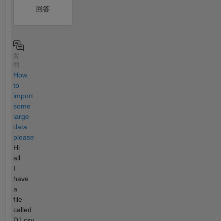
回答
質
問
How
to
import
some
large
data
please
Hi
all
I
have
a
file
called
DJ.csv