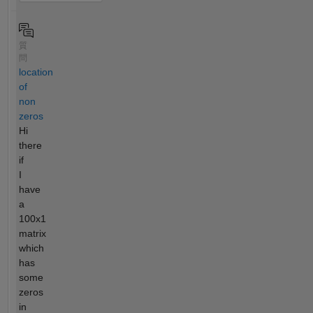
質
問
location
of
non
zeros
Hi
there
if
I
have
a
100x1
matrix
which
has
some
zeros
in