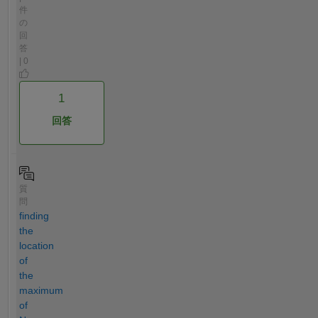
件
の
回
答
| 0
1
回答
質
問
finding
the
location
of
the
maximum
of