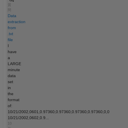
質
問
Data
extraction
from
.txt
file
I
have
a
LARGE
minute
data
set
in
the
format
of:
10/21/2002,0601,0.97360,0.97360,0.97360,0.97360,0,0
10/21/2002,0602,0.9...
10