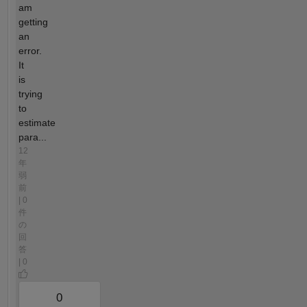
am
getting
an
error.
It
is
trying
to
estimate
para...
12
年
弱
前
| 0
件
の
回
答
| 0
0