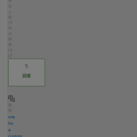
年
以
上
前
| 5
件
の
回
答
| 0
5
回答
質
問
mle
for
a
custom