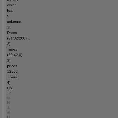
which
has
5
columns.
1)
Dates
(01/02/2007),
2)
Times
(30.42.0),
3)
prices
12553,
12442,
4)
Co...
12
年
以
上
前
| 1