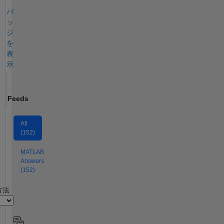
バ
ッ
ジ
を
表
示
Feeds
All
(152)
MATLAB
Answers
(152)
2
方法