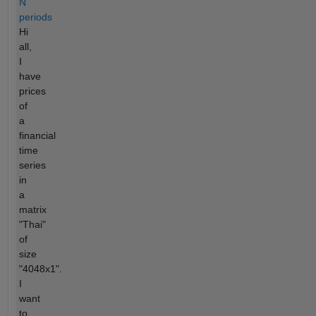
N
periods
Hi
all,
I
have
prices
of
a
financial
time
series
in
a
matrix
"Thai"
of
size
"4048x1".
I
want
to