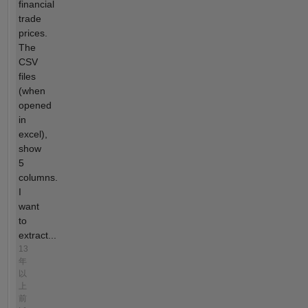
financial
trade
prices.
The
CSV
files
(when
opened
in
excel),
show
5
columns.
I
want
to
extract...
13
年
以
上
前