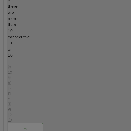
if
there
are
more
than
10
consecutive
1s
or
10
...
約
13
年
前
| 2
件
の
回
答
| 0
2