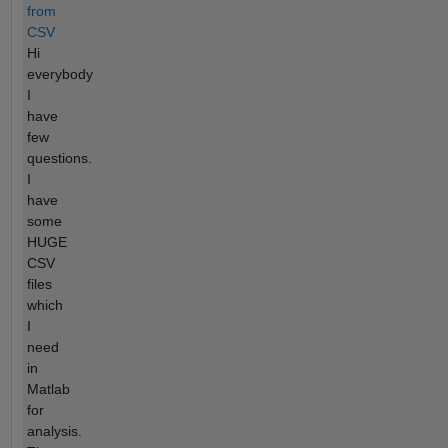
from
CSV
Hi
everybody
I
have
few
questions.
I
have
some
HUGE
CSV
files
which
I
need
in
Matlab
for
analysis.