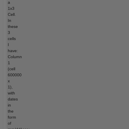
a
1x3
Cell.
In
these
3
cells
I
have:
Column
1
(cell
600000
x
1),
with
dates
in
the
form
of