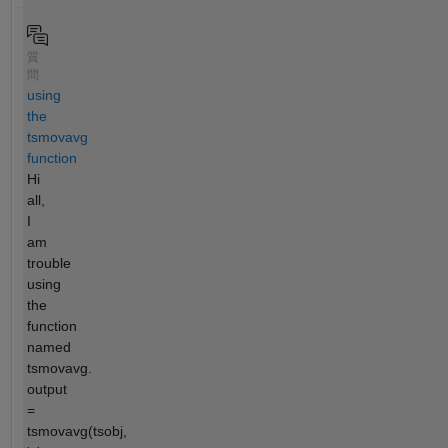
質
問
using
the
tsmovavg
function
Hi
all,
I
am
trouble
using
the
function
named
tsmovavg.
output
=
tsmovavg(tsobj,