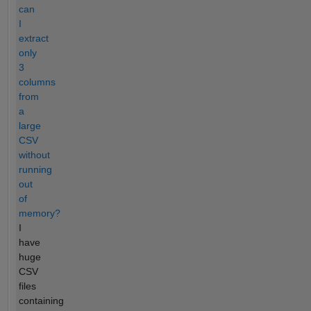
can
I
extract
only
3
columns
from
a
large
CSV
without
running
out
of
memory?
I
have
huge
CSV
files
containing