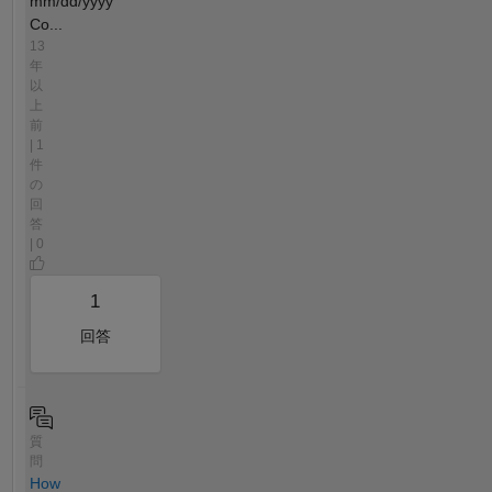
mm/dd/yyyy
Co...
13
年
以
上
前
| 1
件
の
回
答
| 0
1
回答
質
問
How