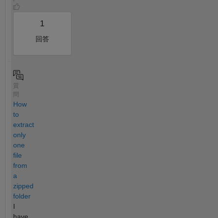
1
回答
質
問
How
to
extract
only
one
file
from
a
zipped
folder
I
have