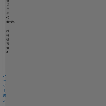
答
採
用
率
50.0%
獲
得
投
票
数
0
バ
ッ
ジ
を
表
示