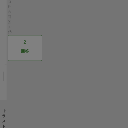
| 2
件
の
回
答
| 0
2
回答
ト
ラ
ス
ト