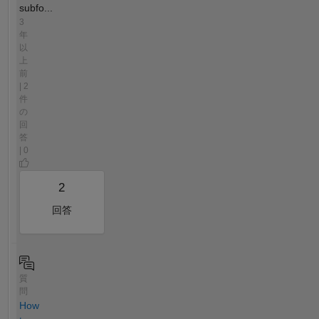
subfo...
3
年
以
上
前
| 2
件
の
回
答
| 0
2
回答
質
問
How