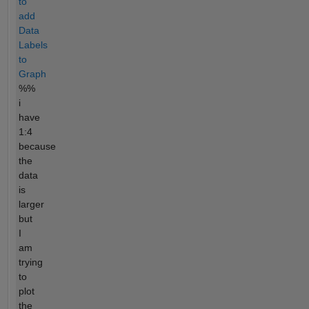
to
add
Data
Labels
to
Graph
%%
i
have
1:4
because
the
data
is
larger
but
I
am
trying
to
plot
the