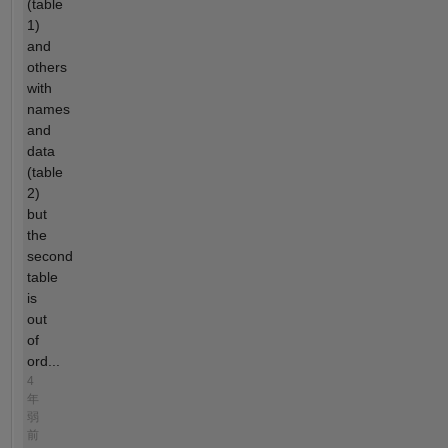
(table
1)
and
others
with
names
and
data
(table
2)
but
the
second
table
is
out
of
ord...
4
年
弱
前