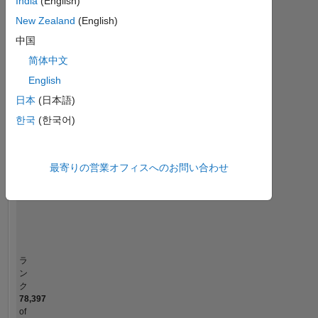
計
India
(English)
New Zealand
(English)
MATLAB Answers
中国
-2
-1
4
3
简体中文
English
コントリビューション
日本
(日本語)
2
한국
(한국어)
L
1
最寄りの営業オフィスへのお問い合わせ
0
01/23
06/23
11/23
04/24
09/24
02/25
12/25
05/26
02/23
08/23
02/24
08/24
08/25
08/26
08/22
03/23
10/23
05/24
L
12/24
07/25
02/26
タイムライン
ラ
ン
ク
78,397
of