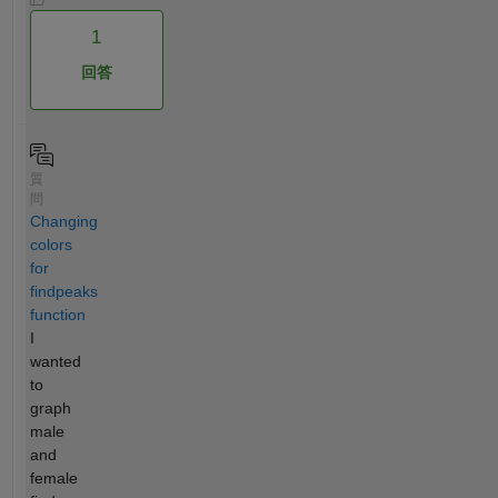
1
回答
質
問
Changing
colors
for
findpeaks
function
I
wanted
to
graph
male
and
female