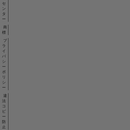
セ
ン
タ
ー
商
標
プ
ラ
イ
バ
シ
ー
ポ
リ
シ
ー
違
法
コ
ピ
ー
防
止