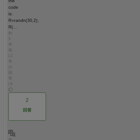
the
code
is:
R=randn(30,2);
R(...
約
3
年
前
| 2
件
の
回
答
| 0
2
回答