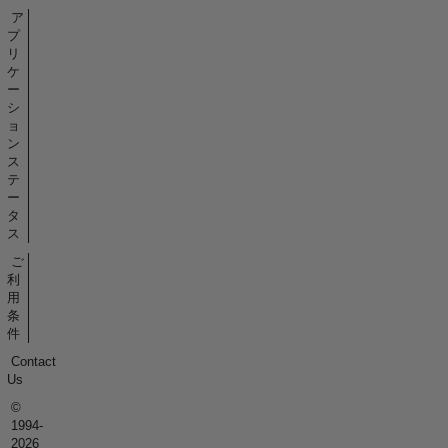
ア
プ
リ
ケ
ー
シ
ョ
ン
ス
テ
ー
タ
ス
ご
利
用
条
件
Contact
Us
©
1994-
2026