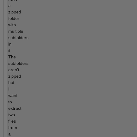
a
zipped
folder
with
multiple
subfolders
in
it.
The
subfolders
aren't
zipped
but
I
want
to
extract
two
files
from
a