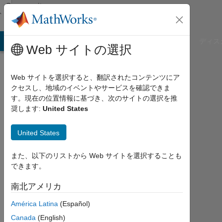
コンテンツへスキップ
Community
Profile
B Answers
File Exchange
Cody
AI Chat Playground
ディス
Web サイトの選択
Web サイトを選択すると、翻訳されたコンテンツにア
クセスし、地域のイベントやサービスを確認できま
Pushti
す。現在の位置情報に基づき、次のサイトの選択を推
奨します:
United States
Shah
United States
Last
seen:
2年
また、以下のリストから Web サイトを選択することも
以上
できます。
前
|
南北アメリカ
2022
América Latina
(Español)
年
か
Canada
(English)