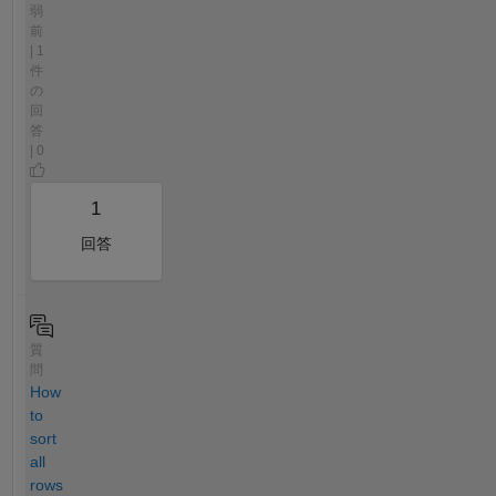
弱
前
| 1
件
の
回
答
| 0
1
回答
質
問
How
to
sort
all
rows