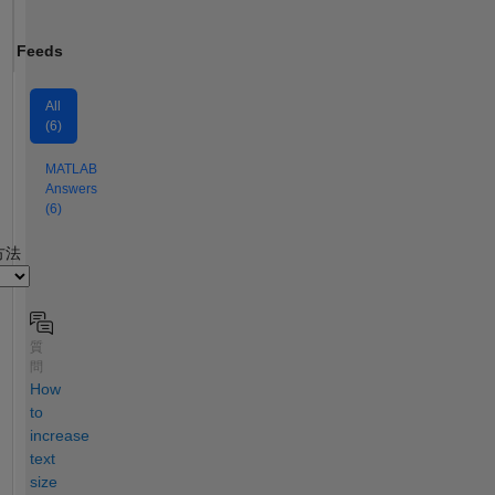
Feeds
All
(6)
MATLAB
Answers
(6)
2
方法
質
問
How
to
increase
text
size