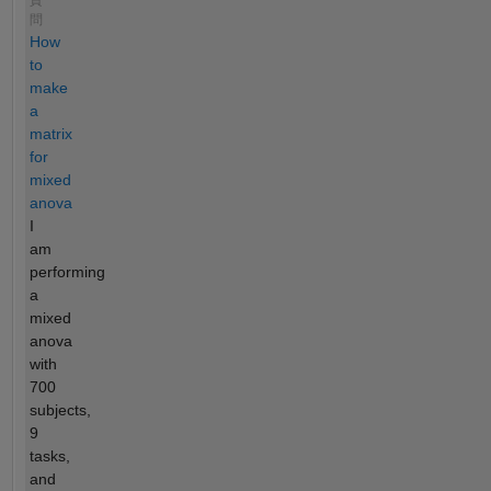
質
問
How
to
make
a
matrix
for
mixed
anova
I
am
performing
a
mixed
anova
with
700
subjects,
9
tasks,
and