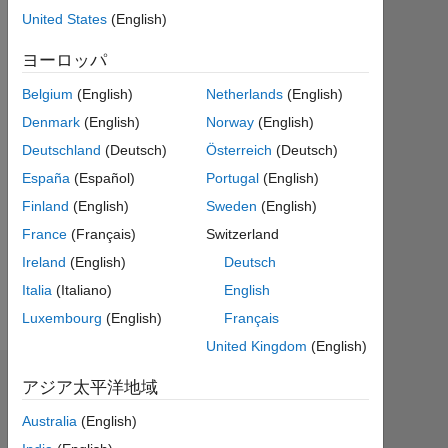
ら
United States
(English)
ア
ク
ヨーロッパ
テ
Belgium
(English)
Netherlands
(English)
ィ
ブ
Denmark
(English)
Norway
(English)
Deutschland
(Deutsch)
Österreich
(Deutsch)
Followers:
0
España
(Español)
Portugal
(English)
Finland
(English)
Sweden
(English)
Following:
France
(Français)
Switzerland
0
Ireland
(English)
Deutsch
Italia
(Italiano)
English
Follow
Luxembourg
(English)
Français
United Kingdom
(English)
ダッシュボード
アジア太平洋地域
Australia
(English)
統