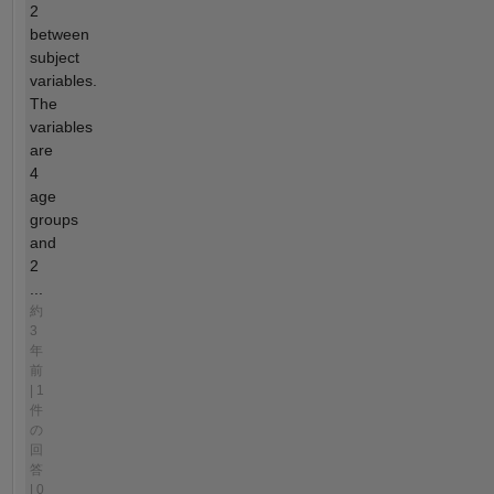
2
between
subject
variables.
The
variables
are
4
age
groups
and
2
...
約
3
年
前
| 1
件
の
回
答
| 0