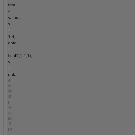
first
4
values
x
=
1:4;
data
=
final1(1:4,1);
y
=
data';...
4
年
弱
前
| 1
件
の
回
答
| 0