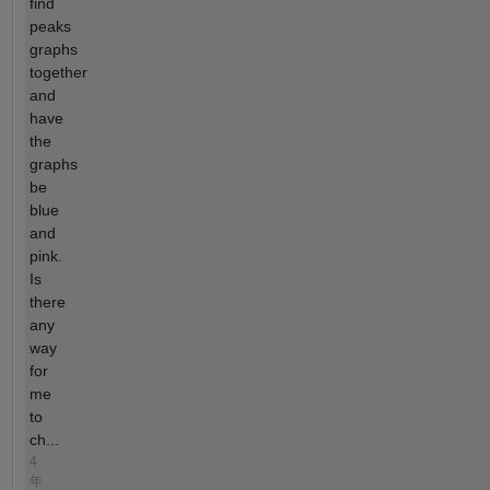
find
peaks
graphs
together
and
have
the
graphs
be
blue
and
pink.
Is
there
any
way
for
me
to
ch...
4
年