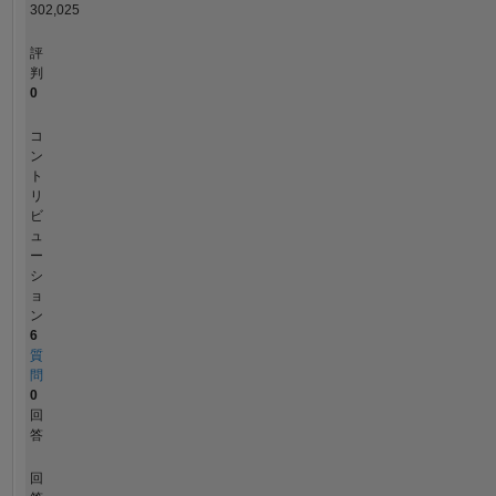
302,025
評
判
0
コ
ン
ト
リ
ビ
ュ
ー
シ
ョ
ン
6
質
問
0
回
答
回