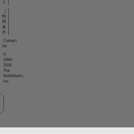
ス
ご
利
用
条
件
Contact
Us
©
1994-
2026
The
MathWorks,
Inc.
eb サイトの選択