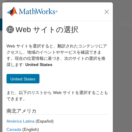
コンテンツへスキップ
Community
Profile
B Answers
File Exchange
Cody
AI Chat Playground
ディス
Web サイトの選択
Web サイトを選択すると、翻訳されたコンテンツにア
クセスし、地域のイベントやサービスを確認できま
Amr
す。現在の位置情報に基づき、次のサイトの選択を推
奨します:
United States
Younis
United States
2017
年
か
また、以下のリストから Web サイトを選択することも
ら
できます。
ア
ク
南北アメリカ
テ
América Latina
(Español)
ィ
ブ
Canada
(English)