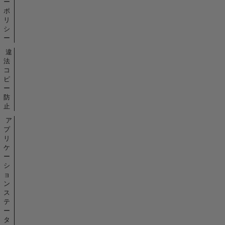
ー
ポ
リ
シ
ー
違
法
コ
ピ
ー
防
止
ア
プ
リ
ケ
ー
シ
ョ
ン
ス
テ
ー
タ