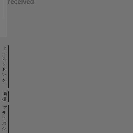
received
ト
ラ
ス
ト
セ
ン
タ
ー
商
標
プ
ラ
イ
バ
シ