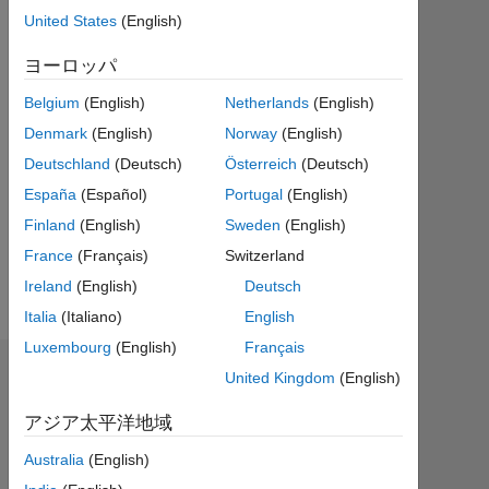
United States
(English)
Followers:
0
ヨーロッパ
Following:
Belgium
(English)
Netherlands
(English)
0
Denmark
(English)
Norway
(English)
Deutschland
(Deutsch)
Österreich
(Deutsch)
Follow
España
(Español)
Portugal
(English)
Finland
(English)
Sweden
(English)
メ
ッ
France
(Français)
Switzerland
セ
ー
ジ
Ireland
(English)
Deutsch
Italia
(Italiano)
English
Luxembourg
(English)
Français
エンドースメント
United Kingdom
(English)
アジア太平洋地域
Please
login
Australia
(English)
to