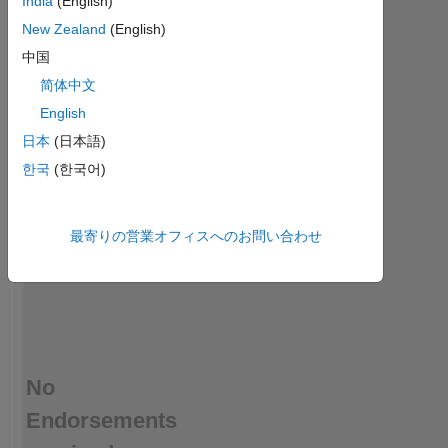
India
(English)
endorse
this
New Zealand
(English)
person
中国
in
简体中文
a
skill
English
日本
(日本語)
한국
(한국어)
最寄りの営業オフィスへのお問い合わせ
No
Endorsements