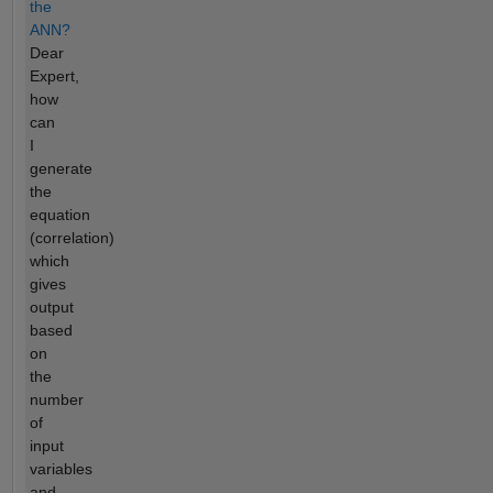
the
ANN?
Dear
Expert,
how
can
I
generate
the
equation
(correlation)
which
gives
output
based
on
the
number
of
input
variables
and