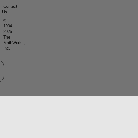
Contact
Us
©
1994-
2026
The
MathWorks,
Inc.
eb サイトの選択