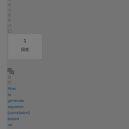
件
の
回
答
| 0
1
回答
質
問
How
to
generate
equation
(correlation)
based
on