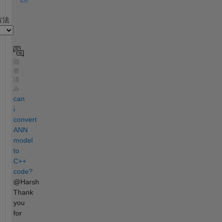
2
方法
回
答
済
み
can
i
convert
ANN
model
to
C++
code?
@Harsh
Thank
you
for