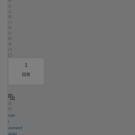
年
以
上
前
| 1
件
の
回
答
| 0
1
回答
質
問
can
i
convert
ANN