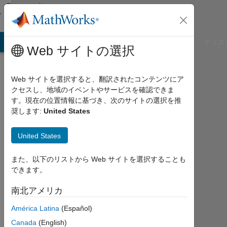
コンテンツへスキップ
Community
Profile
B Answers
File Exchange
Cody
AI Chat Playground
ディス
Web サイトの選択
Web サイトを選択すると、翻訳されたコンテンツにア
クセスし、地域のイベントやサービスを確認できま
CL
す。現在の位置情報に基づき、次のサイトの選択を推
奨します:
United States
P
United States
Last
seen:
約2
また、以下のリストから Web サイトを選択することも
年 前
できます。
|
2023
南北アメリカ
年
América Latina
(Español)
か
ら
Canada
(English)