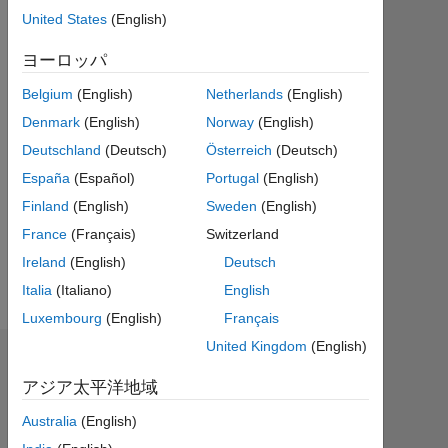
ア
United States
(English)
ク
テ
ヨーロッパ
ィ
Belgium
(English)
Netherlands
(English)
ブ
Denmark
(English)
Norway
(English)
Followers:
Deutschland
(Deutsch)
Österreich
(Deutsch)
0
España
(Español)
Portugal
(English)
Following:
Finland
(English)
Sweden
(English)
0
France
(Français)
Switzerland
Ireland
(English)
Deutsch
Follow
Italia
(Italiano)
English
Luxembourg
(English)
Français
United Kingdom
(English)
ダッシュボード
アジア太平洋地域
統
Australia
(English)
計