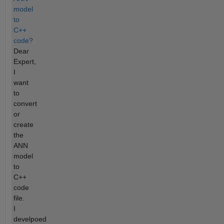
model
to
C++
code?
Dear
Expert,
I
want
to
convert
or
create
the
ANN
model
to
C++
code
file.
I
develpoed