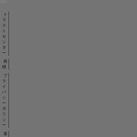
ト
ラ
ス
ト
セ
ン
タ
ー
商
標
プ
ラ
イ
バ
シ
ー
ポ
リ
シ
ー
違