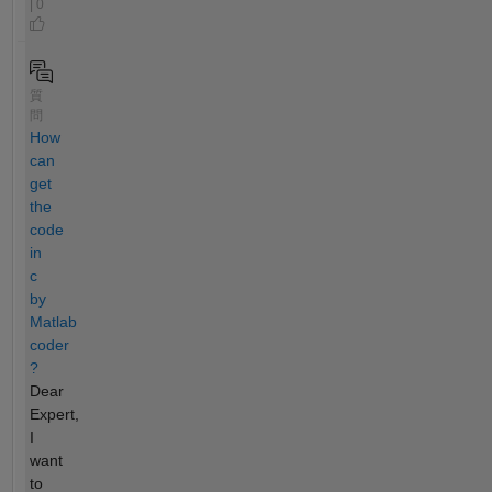
| 0
質
問
How
can
get
the
code
in
c
by
Matlab
coder
?
Dear
Expert,
I
want
to