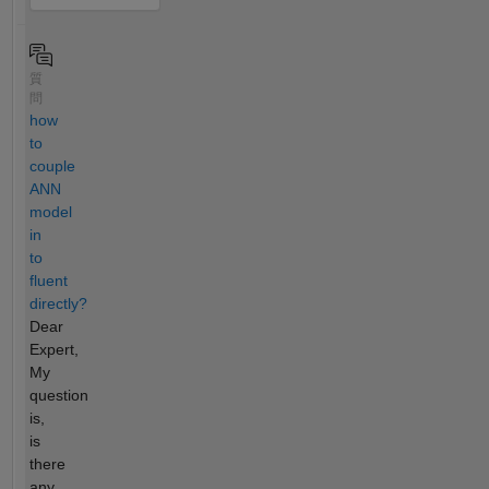
質
問
how
to
couple
ANN
model
in
to
fluent
directly?
Dear
Expert,
My
question
is,
is
there
any