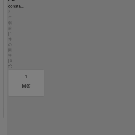
consta...
3
年
弱
前
| 1
件
の
回
答
| 0
1
回答