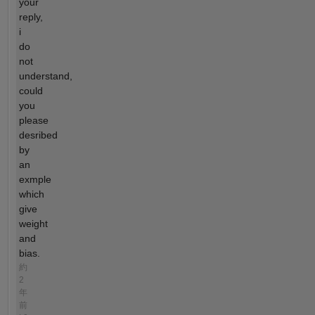
your
reply,
i
do
not
understand,
could
you
please
desribed
by
an
exmple
which
give
weight
and
bias.
約
2
年
前