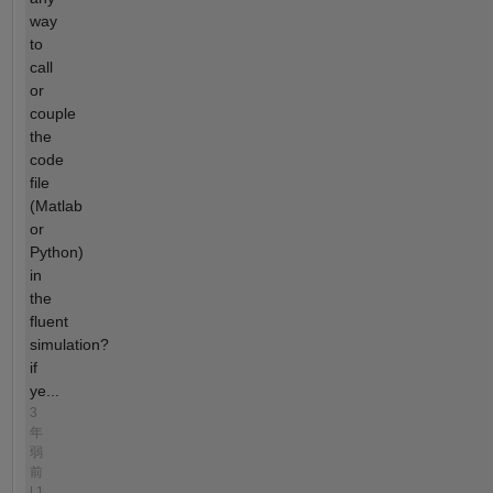
way
to
call
or
couple
the
code
file
(Matlab
or
Python)
in
the
fluent
simulation?
if
ye...
3
年
弱
前
| 1