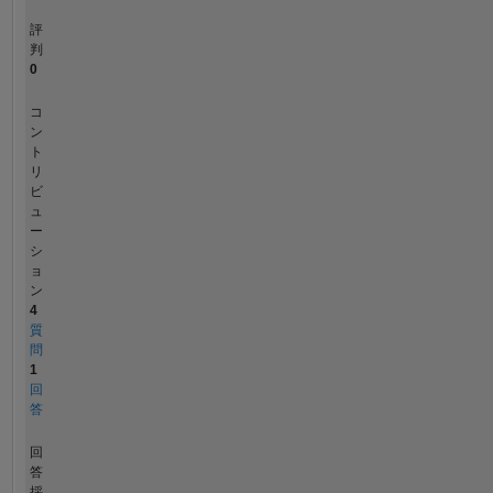
評
判
0
コ
ン
ト
リ
ビ
ュ
ー
シ
ョ
ン
4
質
問
1
回
答
回
答
採