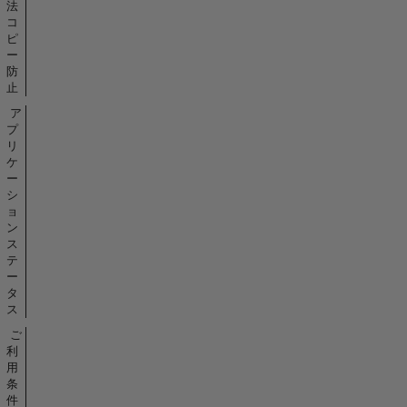
法
コ
ピ
ー
防
止
ア
プ
リ
ケ
ー
シ
ョ
ン
ス
テ
ー
タ
ス
ご
利
用
条
件