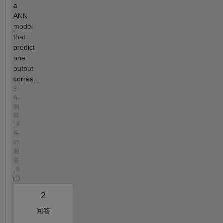
a
ANN
model
that
predict
one
output
corres...
3
年
弱
前
| 2
件
の
回
答
| 0
2
回答