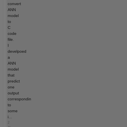
convert
ANN
model
to
C
code
file.
I
develpoed
a
ANN
model
that
predict
one
output
correspondin
to
some
i...
2