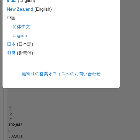
India
(English)
MATLAB Answers
New Zealand
(English)
中国
-2
-1
5
4
简体中文
コントリビューション
3
English
日本
(日本語)
L
2
한국
(한국어)
1
最寄りの営業オフィスへのお問い合わせ
0
03/24
07/24
11/24
03/25
11/25
03/26
07/26
11/23
04/24
09/24
02/25
L
07/25
12/25
05/26
タイムライン
ラ
ン
ク
192,843
of
302,031