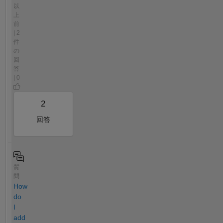
以
上
前
| 2
件
の
回
答
| 0
2
回答
質
問
How
do
I
add