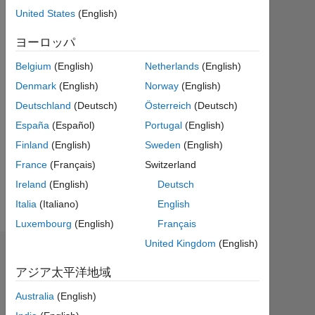
ア
United States
(English)
ク
テ
ヨーロッパ
ィ
Belgium
(English)
Netherlands
(English)
ブ
Denmark
(English)
Norway
(English)
Followers:
Deutschland
(Deutsch)
Österreich
(Deutsch)
0
España
(Español)
Portugal
(English)
Following:
Finland
(English)
Sweden
(English)
0
France
(Français)
Switzerland
Ireland
(English)
Deutsch
Follow
Italia
(Italiano)
English
Luxembourg
(English)
Français
United Kingdom
(English)
ダッシュボード
アジア太平洋地域
統
Australia
(English)
計