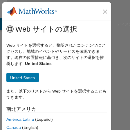
コンテンツへスキップ
Community
Profile
B Answers
File Exchange
Cody
AI Chat Playground
ディス
Web サイトの選択
Web サイトを選択すると、翻訳されたコンテンツにア
クセスし、地域のイベントやサービスを確認できま
Luqas
す。現在の位置情報に基づき、次のサイトの選択を推
奨します:
United States
Lundahl
United States
Last
seen:
約4
また、以下のリストから Web サイトを選択することも
年 前
できます。
|
2022
南北アメリカ
年
América Latina
(Español)
か
ら
Canada
(English)