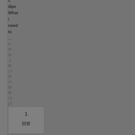
2
dips.
What
i
need
to
...
4
年
以
上
前
| 1
件
の
回
答
| 0
1
回答