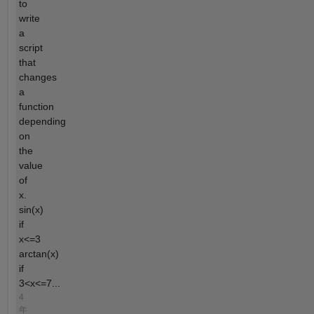
to
write
a
script
that
changes
a
function
depending
on
the
value
of
x.
sin(x)
if
x<=3
arctan(x)
if
3<x<=7...
4
年