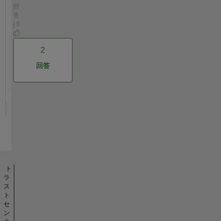
回
答
| 0
2
回答
ト
ラ
ス
ト
セ
ン