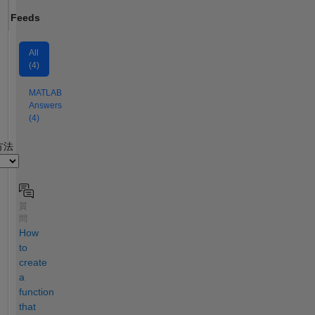
Feeds
All
(4)
MATLAB
Answers
(4)
2
方法
質
問
How
to
create
a
function
that