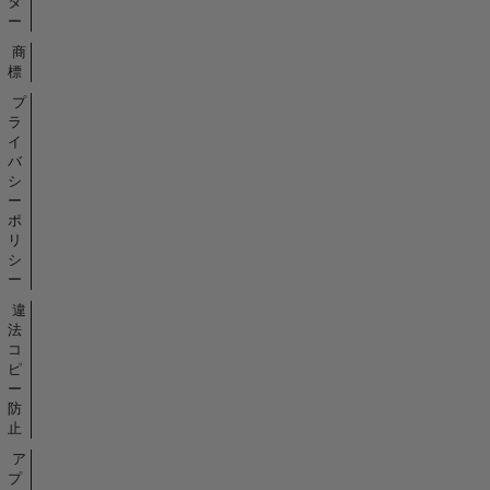
タ
ー
商
標
プ
ラ
イ
バ
シ
ー
ポ
リ
シ
ー
違
法
コ
ピ
ー
防
止
ア
プ