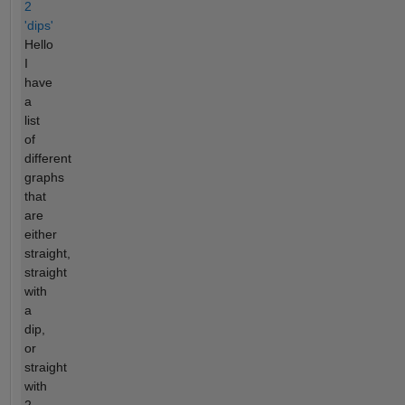
2
'dips'
Hello
I
have
a
list
of
different
graphs
that
are
either
straight,
straight
with
a
dip,
or
straight
with