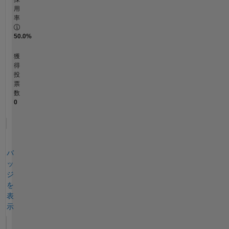
用
率
50.0%
獲
得
投
票
数
0
バ
ッ
ジ
を
表
示