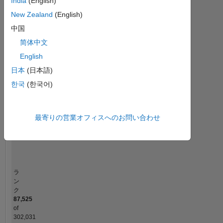
India
(English)
MATLAB Answers
New Zealand
(English)
中国
-2
-1
4
3
简体中文
コントリビューション
English
2
日本
(日本語)
L
한국
(한국어)
1
最寄りの営業オフィスへのお問い合わせ
0
08/22
02/23
08/23
08/24
02/25
08/25
08/26
09/22
04/23
11/23
06/24
01/25
03/26
02/22
10/22
06/23
02/24
L
10/24
06/25
02/26
タイムライン
ラ
ン
ク
87,525
of
302,031