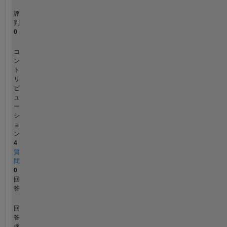
評
判
0
コ
ン
ト
リ
ビ
ュ
ー
シ
ョ
ン
4
質
問
0
回
答
回
答
採