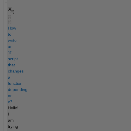
質
問
How
to
write
an
'if'
script
that
changes
a
function
depending
on
x?
Hello!
I
am
trying