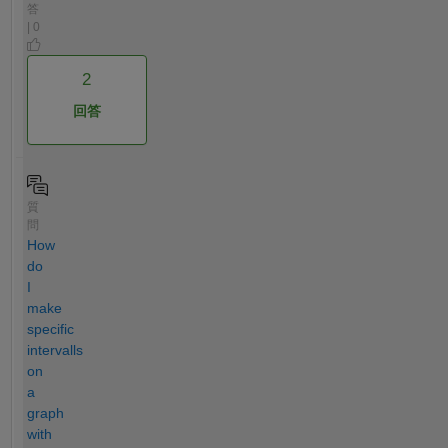
答
| 0
2
回答
質
問
How
do
I
make
specific
intervalls
on
a
graph
with