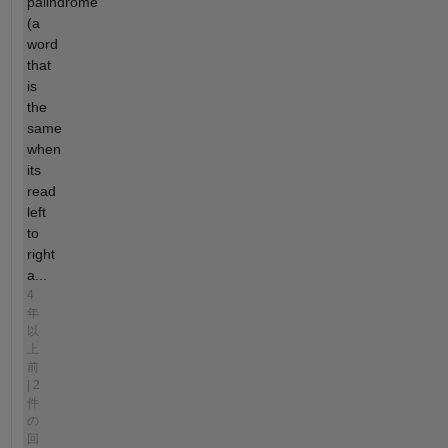
palindrome
(a
word
that
is
the
same
when
its
read
left
to
right
a...
4
年
以
上
前
| 2
件
の
回