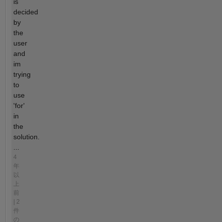
is
decided
by
the
user
and
im
trying
to
use
'for'
in
the
solution.
...
4
年
以
上
前
| 2
件
の