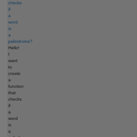
checks
if
a
word
is
a
palindrome?
Hello!
I
want
to
create
a
function
that
checks
if
a
word
is
a