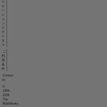
リ
ケ
ー
シ
ョ
ン
ス
テ
ー
タ
ス
ご
利
用
条
件
Contact
Us
©
1994-
2026
The
MathWorks,