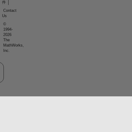
件
Contact
Us
©
1994-
2026
The
MathWorks,
Inc.
eb サイトの選択