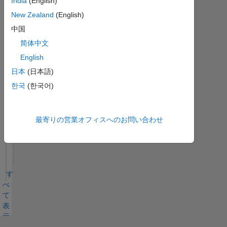
India
(English)
ッ
ジ
New Zealand
(English)
中国
す
MATLAB
简体中文
Answers
べ
バッジ
English
て
日本
(日本語)
한국
(한국어)
最寄りの営業オフィスへのお問い合わせ
Thankful Level 3
14 Oct 2024
す
べ
て
表
示