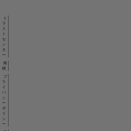
バ
ッ
ジ
ト
ラ
ス
ト
セ
ン
タ
ー
商
標
プ
ラ
イ
バ
シ
ー
ポ
リ
シ
ー