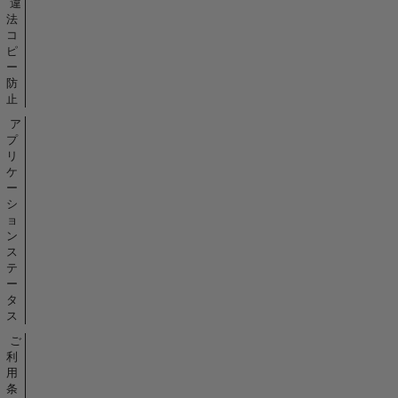
違
法
コ
ピ
ー
防
止
ア
プ
リ
ケ
ー
シ
ョ
ン
ス
テ
ー
タ
ス
ご
利
用
条