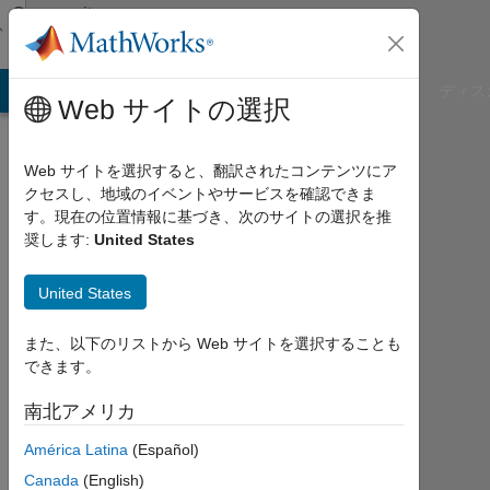
コンテンツへスキップ
Community
Profile
B Answers
File Exchange
Cody
AI Chat Playground
ディス
Web サイトの選択
Web サイトを選択すると、翻訳されたコンテンツにア
クセスし、地域のイベントやサービスを確認できま
Vyte
す。現在の位置情報に基づき、次のサイトの選択を推
奨します:
United States
Jan
United States
Last
seen:
約1
また、以下のリストから Web サイトを選択することも
年 前
できます。
|
2022
南北アメリカ
年
América Latina
(Español)
か
ら
Canada
(English)