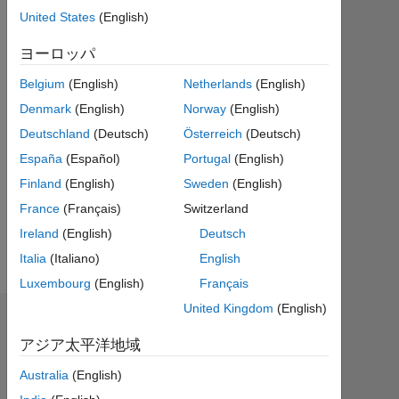
ア
United States
(English)
ク
テ
ヨーロッパ
ィ
Belgium
(English)
Netherlands
(English)
ブ
Denmark
(English)
Norway
(English)
Followers:
Deutschland
(Deutsch)
Österreich
(Deutsch)
0
España
(Español)
Portugal
(English)
Following:
Finland
(English)
Sweden
(English)
0
France
(Français)
Switzerland
Ireland
(English)
Deutsch
Follow
Italia
(Italiano)
English
Luxembourg
(English)
Français
United Kingdom
(English)
バッジ
アジア太平洋地域
Vyte
Australia
(English)
Jan's
バ