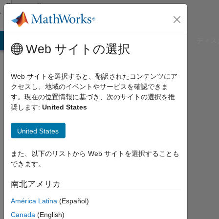
コンテンツへスキップ
Community
Profile
B Answers
File Exchange
Cody
AI Chat Playground
ディス
Web サイトの選択
Web サイトを選択すると、翻訳されたコンテンツにア
クセスし、地域のイベントやサービスを確認できま
Matthew
す。現在の位置情報に基づき、次のサイトの選択を推
奨します:
United States
Last
seen:
United States
8ヶ
月 前
また、以下のリストから Web サイトを選択することも
|
できます。
2011
年
南北アメリカ
か
ら
América Latina
(Español)
ア
Canada
(English)
ク