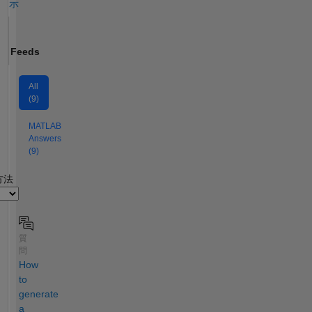
示
Feeds
All
(9)
MATLAB
Answers
(9)
2
方法
質
問
How
to
generate
a