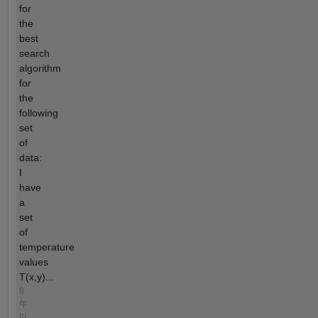
for
the
best
search
algorithm
for
the
following
set
of
data:
I
have
a
set
of
temperature
values
T(x,y)...
8
年
以