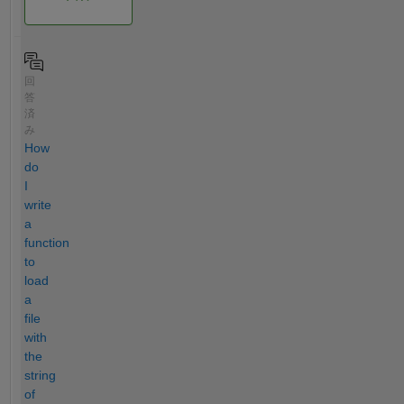
回
答
済
み
How
do
I
write
a
function
to
load
a
file
with
the
string
of