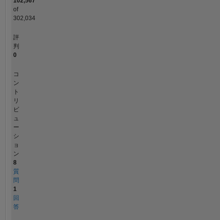
102,567
of
302,034
評
判
0
コ
ン
ト
リ
ビ
ュ
ー
シ
ョ
ン
8
質
問
1
回
答