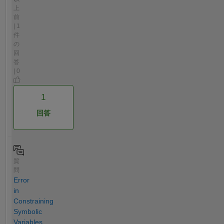
上
前
| 1
件
の
回
答
| 0
1
回答
質
問
Error
in
Constraining
Symbolic
Variables