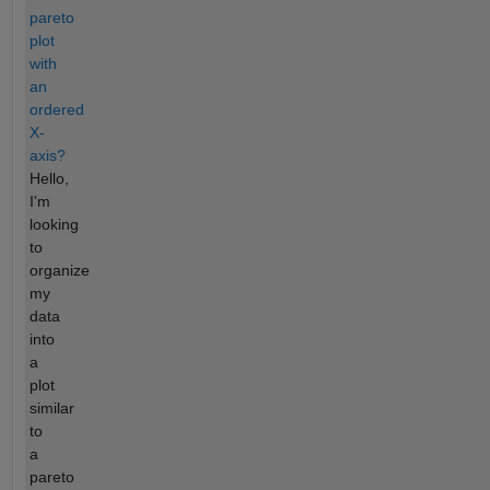
pareto
plot
with
an
ordered
X-
axis?
Hello,
I'm
looking
to
organize
my
data
into
a
plot
similar
to
a
pareto