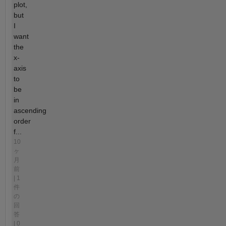
plot,
but
I
want
the
x-
axis
to
be
in
ascending
order
f...
10
ヶ
月
前
| 1
件
の
回
答
| 0