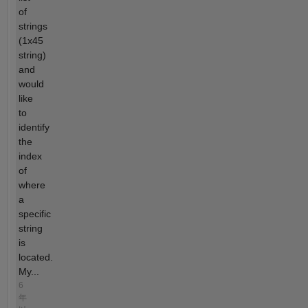
of
strings
(1x45
string)
and
would
like
to
identify
the
index
of
where
a
specific
string
is
located.
My...
6
年