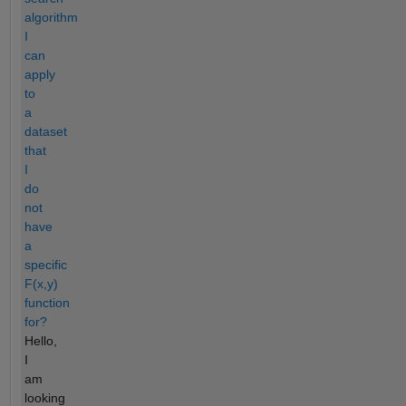
algorithm
I
can
apply
to
a
dataset
that
I
do
not
have
a
specific
F(x,y)
function
for?
Hello,
I
am
looking