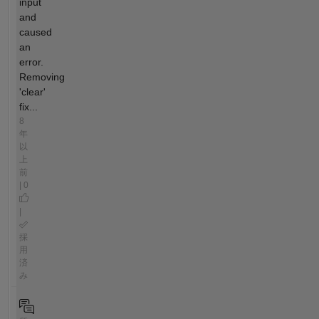
input
and
caused
an
error.
Removing
'clear'
fix...
8
年
以
上
前
| 0
|
採
用
済
み