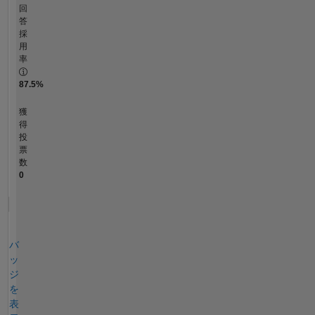
回
答
採
用
率
87.5%
獲
得
投
票
数
0
バ
ッ
ジ
を
表