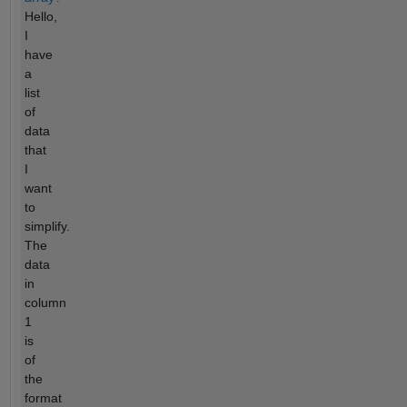
Hello,
I
have
a
list
of
data
that
I
want
to
simplify.
The
data
in
column
1
is
of
the
format