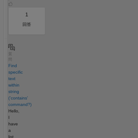
1
回答
質
問
Find
specific
text
within
string
('contains'
command?)
Hello,
I
have
a
list