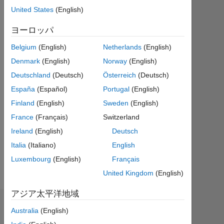
テ
United States
(English)
ィ
ブ
ヨーロッパ
Belgium
(English)
Netherlands
(English)
Followers:
0
Denmark
(English)
Norway
(English)
Deutschland
(Deutsch)
Österreich
(Deutsch)
Following:
España
(Español)
Portugal
(English)
0
Finland
(English)
Sweden
(English)
France
(Français)
Switzerland
Follow
Ireland
(English)
Deutsch
メ
Italia
(Italiano)
English
ッ
セ
ー
Luxembourg
(English)
Français
ジ
United Kingdom
(English)
アジア太平洋地域
ダッシュボード
Australia
(English)