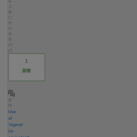
以
上
前
| 1
件
の
回
答
| 0
1
回答
質
問
Use
of
'regexp'
(or