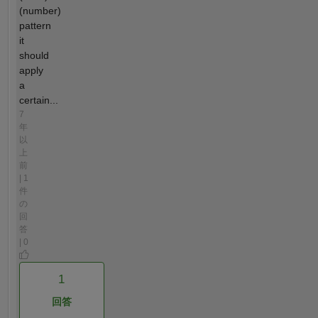
(number)
pattern
it
should
apply
a
certain...
7
年
以
上
前
| 1
件
の
回
答
| 0
1
回答