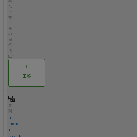
年
以
上
前
| 1
件
の
回
答
| 0
1
回答
質
問
Is
there
a
search