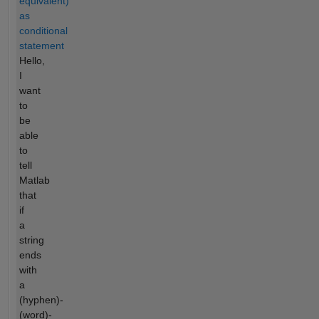
equivalent)
as
conditional
statement
Hello,
I
want
to
be
able
to
tell
Matlab
that
if
a
string
ends
with
a
(hyphen)-
(word)-