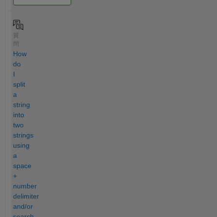
質
問
How
do
I
split
a
string
into
two
strings
using
a
space
+
number
delimiter
and/or
search