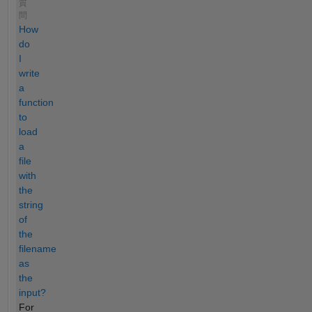
質
問
How
do
I
write
a
function
to
load
a
file
with
the
string
of
the
filename
as
the
input?
For