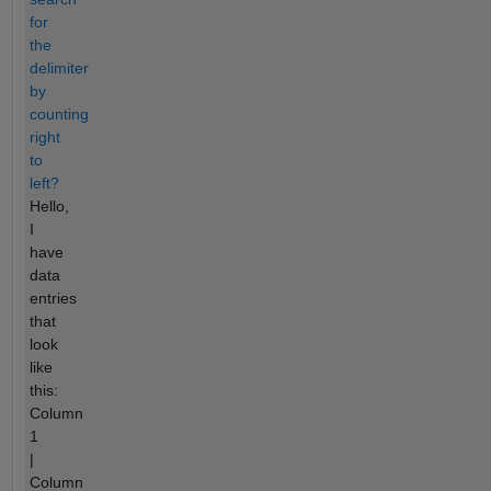
for
the
delimiter
by
counting
right
to
left?
Hello,
I
have
data
entries
that
look
like
this:
Column
1
|
Column