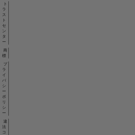
ト
ラ
ス
ト
セ
ン
タ
ー
商
標
プ
ラ
イ
バ
シ
ー
ポ
リ
シ
ー
違
法
コ