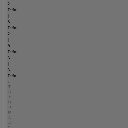
2
Default
|
8
Default
2
|
9
Default
3
|
3
Defa...
7
年
以
上
前
| 1
件
の
回
答