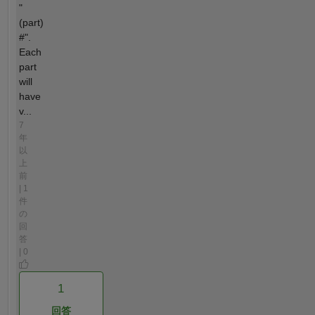
"
(part)
#".
Each
part
will
have
v...
7
年
以
上
前
| 1
件
の
回
答
| 0
1
回答