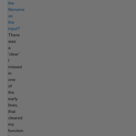
the
filename
as
the
input?
There
was
a
'clear'
I
missed
in
one
of
the
early
lines,
that
cleared
my
function