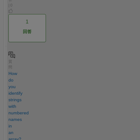
| 0
1
回答
質
問
How
do
you
identify
strings
with
numbered
names
in
an
array?