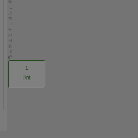
年
以
上
前
| 1
件
の
回
答
| 0
1
回答