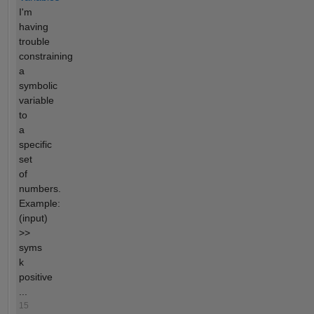
I'm
having
trouble
constraining
a
symbolic
variable
to
a
specific
set
of
numbers.
Example:
(input)
>>
syms
k
positive
...
15