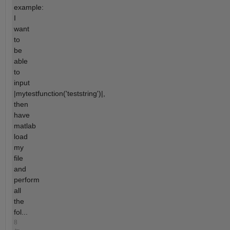
example:
I
want
to
be
able
to
input
|mytestfunction('teststring')|,
then
have
matlab
load
my
file
and
perform
all
the
fol...
8