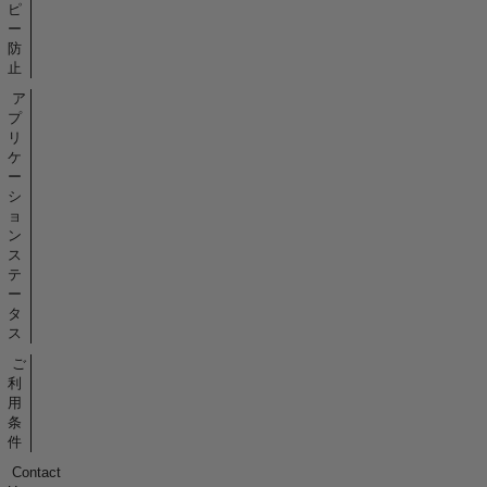
ピ
ー
防
止
ア
プ
リ
ケ
ー
シ
ョ
ン
ス
テ
ー
タ
ス
ご
利
用
条
件
Contact