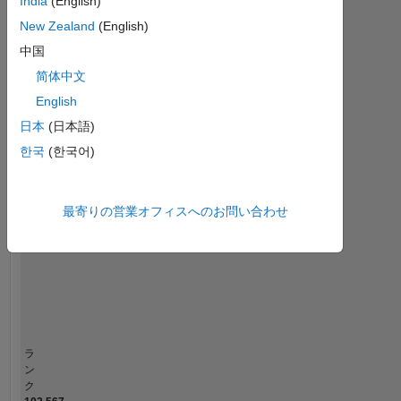
India
(English)
統
計
New Zealand
(English)
中国
MATLAB Answers
简体中文
-2
-1
5
4
English
日本
(日本語)
コントリビューション
3
한국
(한국어)
L
2
最寄りの営業オフィスへのお問い合わせ
1
0
09/12
05/14
01/16
09/17
01/21
09/22
05/24
01/26
11/12
09/14
07/16
05/18
03/20
01/22
11/23
09/25
01/11
02/13
03/15
04/17
05/19
L
06/21
07/23
08/25
タイムライン
ラ
ン
ク