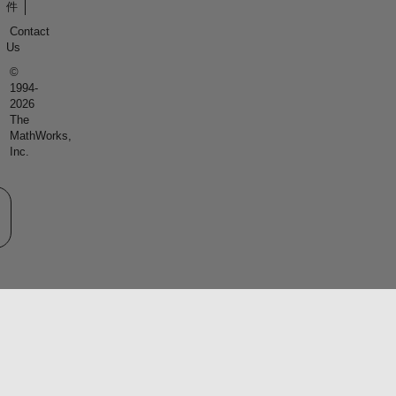
件
Contact
Us
©
1994-
2026
The
MathWorks,
Inc.
eb サイトの選択