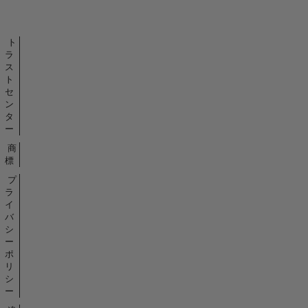
バ
ッ
ジ
ト
ラ
ス
ト
セ
ン
タ
ー
商
標
プ
ラ
イ
バ
シ
ー
ポ
リ
シ
ー