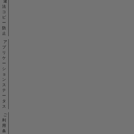
違
法
コ
ピ
ー
防
止
ア
プ
リ
ケ
ー
シ
ョ
ン
ス
テ
ー
タ
ス
ご
利
用
条