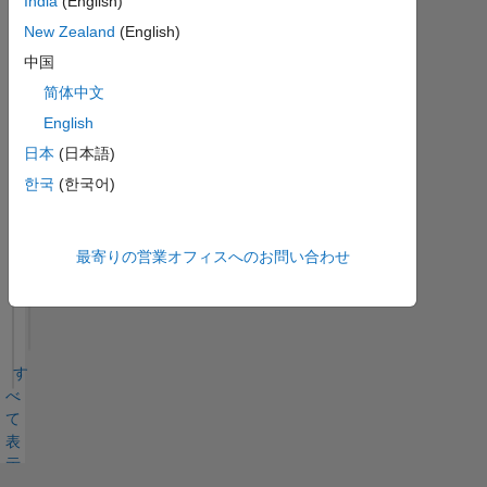
India
(English)
ッ
ジ
New Zealand
(English)
中国
す
MATLAB
简体中文
Answers
べ
バッジ
English
て
日本
(日本語)
한국
(한국어)
最寄りの営業オフィスへのお問い合わせ
Thankful Level 2
22 Dec 2022
す
べ
て
表
示