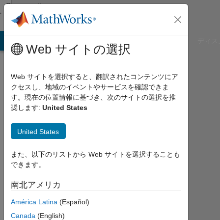
コンテンツへスキップ
Community
Profile
B Answers
File Exchange
Cody
AI Chat Playground
ディス
Web サイトの選択
Web サイトを選択すると、翻訳されたコンテンツにア
クセスし、地域のイベントやサービスを確認できま
Lorenzo
す。現在の位置情報に基づき、次のサイトの選択を推
奨します:
United States
Lellini
United States
Last
seen:
約3
また、以下のリストから Web サイトを選択することも
年 前
できます。
|
2021
南北アメリカ
年
América Latina
(Español)
か
ら
Canada
(English)