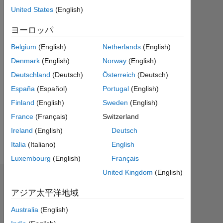
ア
United States
(English)
ク
テ
ヨーロッパ
ィ
Belgium
(English)
Netherlands
(English)
ブ
Denmark
(English)
Norway
(English)
Followers:
Deutschland
(Deutsch)
Österreich
(Deutsch)
0
España
(Español)
Portugal
(English)
Following:
Finland
(English)
Sweden
(English)
0
France
(Français)
Switzerland
Ireland
(English)
Deutsch
Follow
Italia
(Italiano)
English
Luxembourg
(English)
Français
United Kingdom
(English)
バッジ
アジア太平洋地域
Lorenzo
Australia
(English)
Lellini's
バ