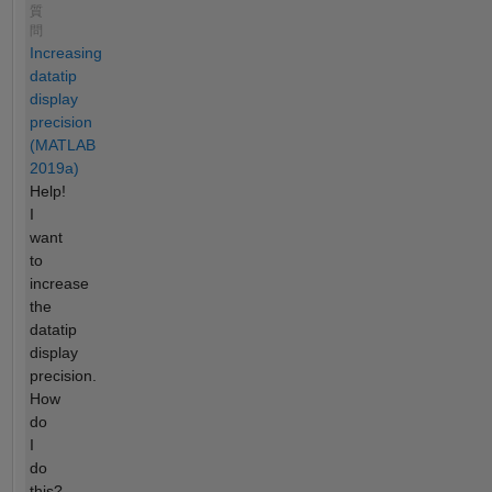
質
問
Increasing
datatip
display
precision
(MATLAB
2019a)
Help!
I
want
to
increase
the
datatip
display
precision.
How
do
I
do
this?