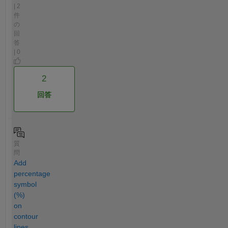
| 2
件
の
回
答
| 0
2
回答
質
問
Add
percentage
symbol
(%)
on
contour
lines