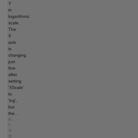
Y
in
logarithmic
scale.
The
X
axis
is
changing
just
fine
after
setting
'XScale'
to
'log',
but
the...
約
5
年
前