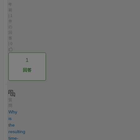
年
前
| 1
件
の
回
答
| 0
1
回答
質
問
Why
is
the
resulting
time-