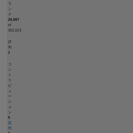
ラ
ン
ク
26,987
of
302,023
評
判
1
コ
ン
ト
リ
ビ
ュ
ー
シ
ョ
ン
5
質
問