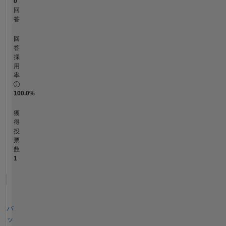
0
回
答
回
答
採
用
率
100.0%
獲
得
投
票
数
1
バ
ッ