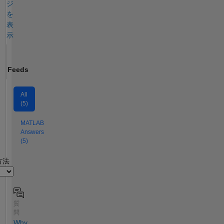
ジ
を
表
示
Feeds
All
(5)
MATLAB
Answers
(5)
2
方法
質
問
Why