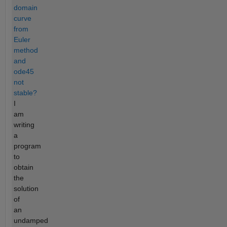
domain
curve
from
Euler
method
and
ode45
not
stable?
I
am
writing
a
program
to
obtain
the
solution
of
an
undamped