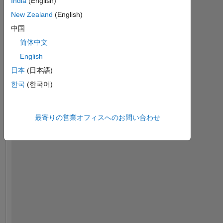
India
(English)
ダッシュボード
New Zealand
(English)
中国
統
简体中文
計
English
MATLAB Answers
日本
(日本語)
한국
(한국어)
-2
-1
5
4
コントリビューション
3
最寄りの営業オフィスへのお問い合わせ
L
2
1
0
08/21
03/22
10/22
05/23
12/23
07/24
02/25
09/25
04/26
09/21
05/22
01/23
09/23
01/25
05/26
01/21
11/21
09/22
07/23
L
05/24
03/25
01/26
タイムライン