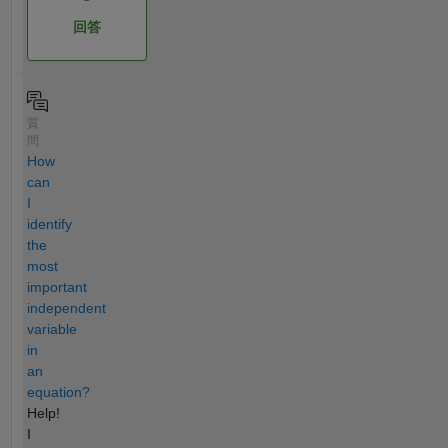
回答
質
問
How
can
I
identify
the
most
important
independent
variable
in
an
equation?
Help!
I