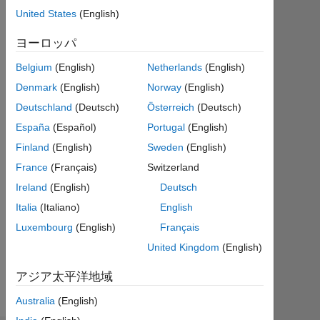
|
United States
(English)
2021
ヨーロッパ
年
か
Belgium
(English)
Netherlands
(English)
ら
Denmark
(English)
Norway
(English)
ア
ク
Deutschland
(Deutsch)
Österreich
(Deutsch)
テ
España
(Español)
Portugal
(English)
ィ
Finland
(English)
Sweden
(English)
ブ
France
(Français)
Switzerland
Followers:
Ireland
(English)
Deutsch
0
Italia
(Italiano)
English
Following:
Luxembourg
(English)
Français
0
United Kingdom
(English)
アジア太平洋地域
Follow
Australia
(English)