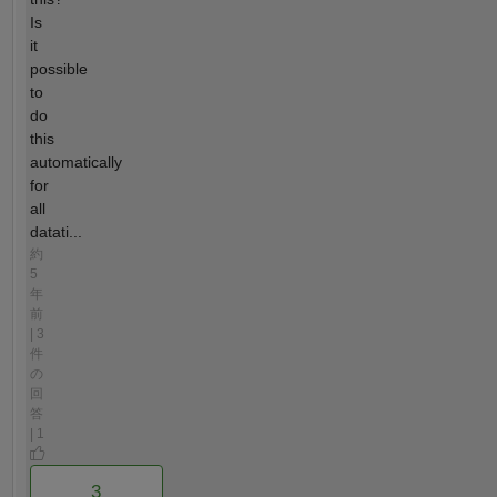
Is
it
possible
to
do
this
automatically
for
all
datati...
約
5
年
前
| 3
件
の
回
答
| 1
3