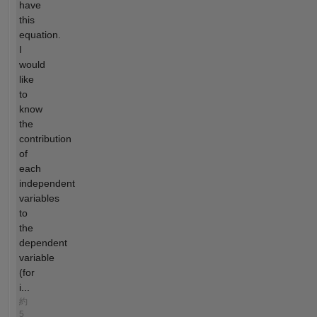
have
this
equation.
I
would
like
to
know
the
contribution
of
each
independent
variables
to
the
dependent
variable
(for
i...
約
5