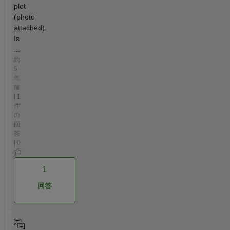
plot
(photo
attached).
Is
...
約
5
年
前
| 1
件
の
回
答
| 0
1
回答