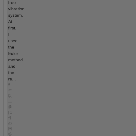
free
vibration
system.
At
first,
I
used
the
Euler
method
and
the
re...
5
年
以
上
前
| 1
件
の
回
答