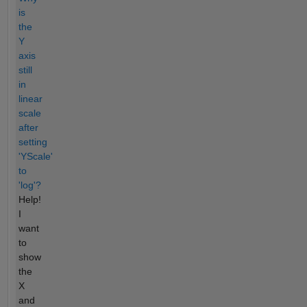
is
the
Y
axis
still
in
linear
scale
after
setting
'YScale'
to
'log'?
Help!
I
want
to
show
the
X
and