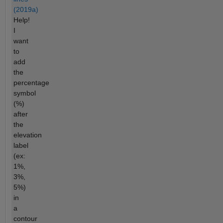
(2019a)
Help!
I
want
to
add
the
percentage
symbol
(%)
after
the
elevation
label
(ex:
1%,
3%,
5%)
in
a
contour