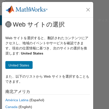
コンテンツへスキップ
Community
Profile
B Answers
File Exchange
Cody
AI Chat Playground
ディス
Web サイトの選択
Web サイトを選択すると、翻訳されたコンテンツにア
クセスし、地域のイベントやサービスを確認できま
Ni
す。現在の位置情報に基づき、次のサイトの選択を推
奨します:
United States
Made
Ayu
United States
Sinta
また、以下のリストから Web サイトを選択することも
できます。
Dewi
南北アメリカ
Last
seen:
América Latina
(Español)
約5
Canada
(English)
年 前