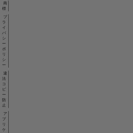
商
標
プ
ラ
イ
バ
シ
ー
ポ
リ
シ
ー
違
法
コ
ピ
ー
防
止
ア
プ
リ
ケ