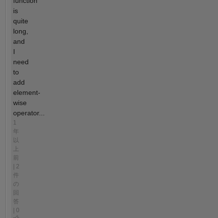
function
is
quite
long,
and
I
need
to
add
element-
wise
operator...
1
年
以
上
前
| 2
件
の
回
答
| 0