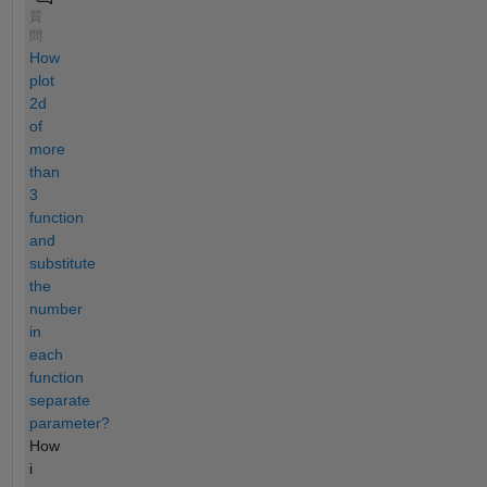
質
問
How
plot
2d
of
more
than
3
function
and
substitute
the
number
in
each
function
separate
parameter?
How
i