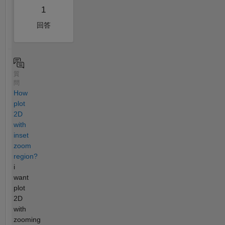
1
回答
質
問
How
plot
2D
with
inset
zoom
region?
i
want
plot
2D
with
zooming