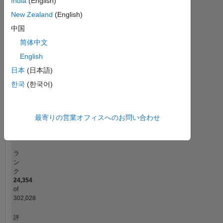
India
(English)
12
-2
-1
-4
1
3
5
7
10
New Zealand
(English)
中国
8
コントリビューション
简体中文
6
10
English
4
日本
(日本語)
2
한국
(한국어)
0
01/25
04/25
07/25
01/26
04/26
07/26
10/24
02/25
06/25
L
10/25
02/26
06/26
最寄りの営業オフィスへのお問い合わせ
タイムライン
ラ
ン
ク
24,354
of
302,028
評