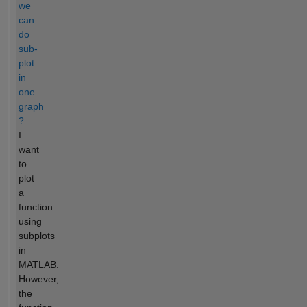
we
can
do
sub-
plot
in
one
graph
?
I
want
to
plot
a
function
using
subplots
in
MATLAB.
However,
the