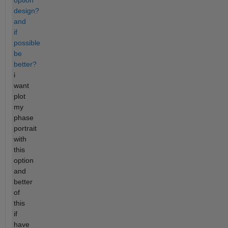
design?
and
if
possible
be
better?
i
want
plot
my
phase
portrait
with
this
option
and
better
of
this
if
have