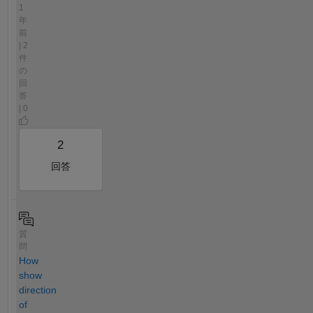
1
年
前
| 2
件
の
回
答
| 0
2
回答
質
問
How
show
direction
of