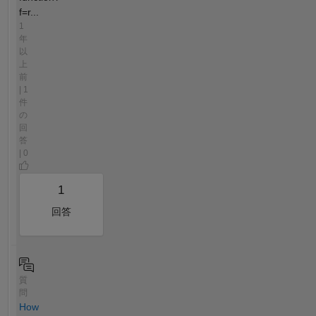
f=r...
1
年
以
上
前
| 1
件
の
回
答
| 0
1
回答
質
問
How