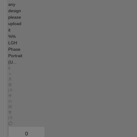
any
design
please
upload
it
%%
LGH
Phase
Portrait
(U...
6
ヶ
月
前
| 0
件
の
回
答
| 0
0