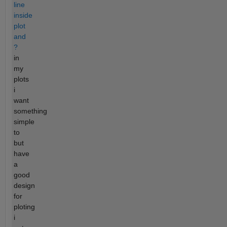
line
inside
plot
and
?
in
my
plots
i
want
something
simple
to
but
have
a
good
design
for
ploting
i