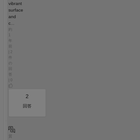
vibrant
surface
and
c...
約
1
年
前
| 2
件
の
回
答
| 0
2
回答
質