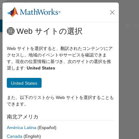
コンテンツへスキップ
Community
Profile
B Answers
File Exchange
Cody
AI Chat Playground
ディス
Web サイトの選択
Web サイトを選択すると、翻訳されたコンテンツにア
クセスし、地域のイベントやサービスを確認できま
salim
す。現在の位置情報に基づき、次のサイトの選択を推
奨します:
United States
Last
seen:
United States
3日
前
また、以下のリストから Web サイトを選択することも
|
できます。
2024
年
南北アメリカ
か
ら
América Latina
(Español)
ア
Canada
(English)
ク