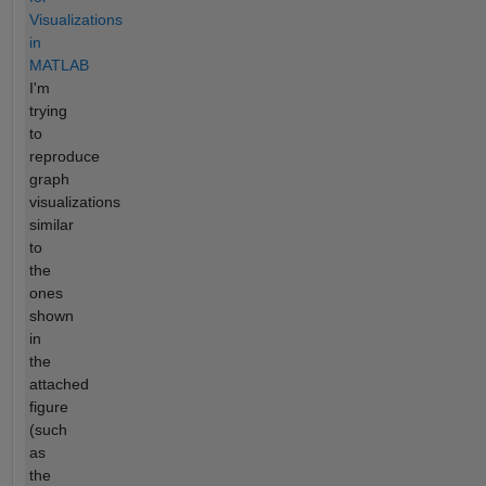
Visualizations
in
MATLAB
I'm
trying
to
reproduce
graph
visualizations
similar
to
the
ones
shown
in
the
attached
figure
(such
as
the