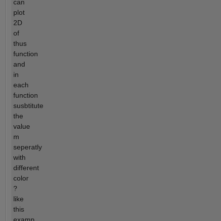
can
plot
2D
of
thus
function
and
in
each
function
susbtitute
the
value
m
seperatly
with
different
color
?
like
this
examp...