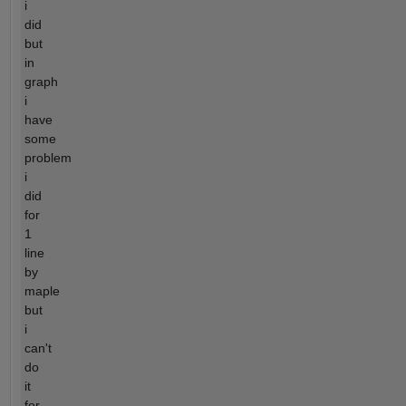
i
did
but
in
graph
i
have
some
problem
i
did
for
1
line
by
maple
but
i
can't
do
it
for