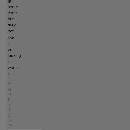
got
some
code
but
they
not
like
i
am
looking
i
want...
約
1
年
前
| 1
件
の
回
答
| 0