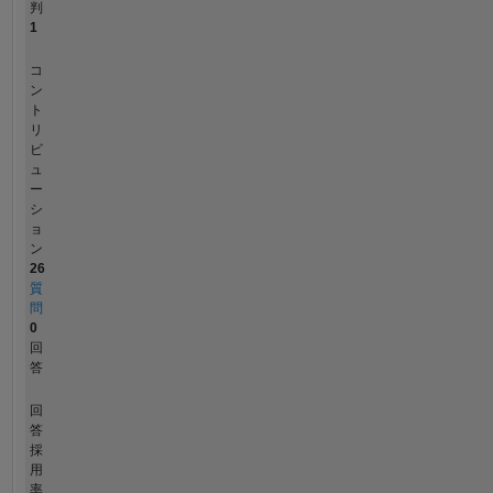
判
1
コ
ン
ト
リ
ビ
ュ
ー
シ
ョ
ン
26
質
問
0
回
答
回
答
採
用
率