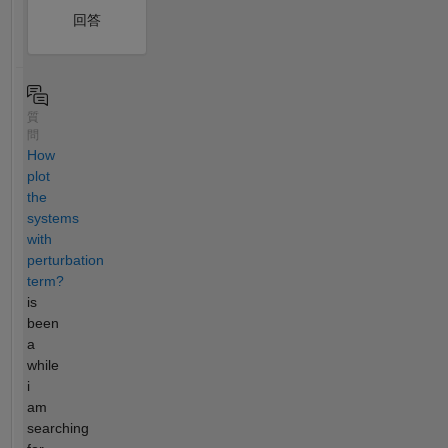
回答
質
問
How
plot
the
systems
with
perturbation
term?
is
been
a
while
i
am
searching