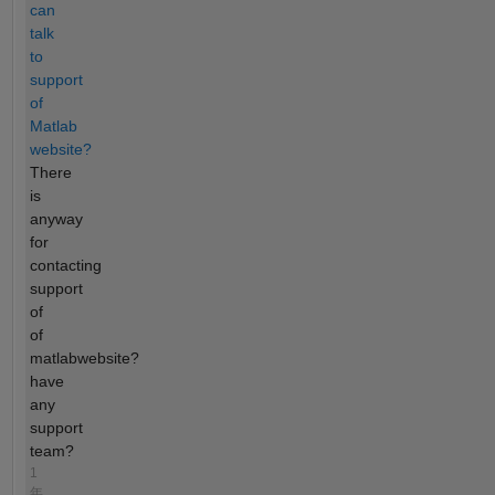
can
talk
to
support
of
Matlab
website?
There
is
anyway
for
contacting
support
of
of
matlabwebsite?
have
any
support
team?
1
年