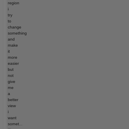
region
i
try
to
change
something
and
make
it
more
easier
but
not
give
me
a
better
view
i
want
somet...