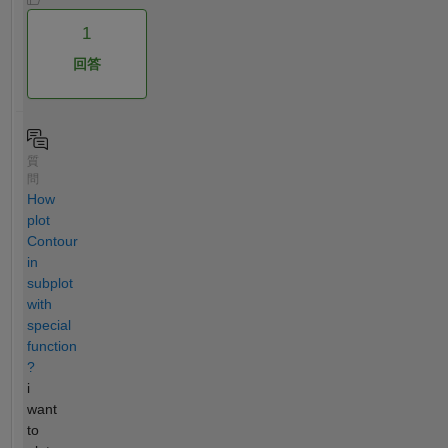
1
回答
質
問
How
plot
Contour
in
subplot
with
special
function
?
i
want
to