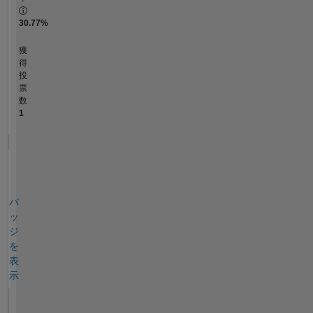
30.77%
獲
得
投
票
数
1
バ
ッ
ジ
を
表
示