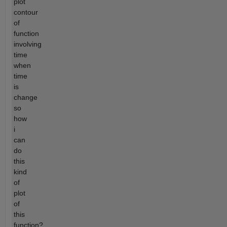
plot
contour
of
function
involving
time
when
time
is
change
so
how
i
can
do
this
kind
of
plot
of
this
function?