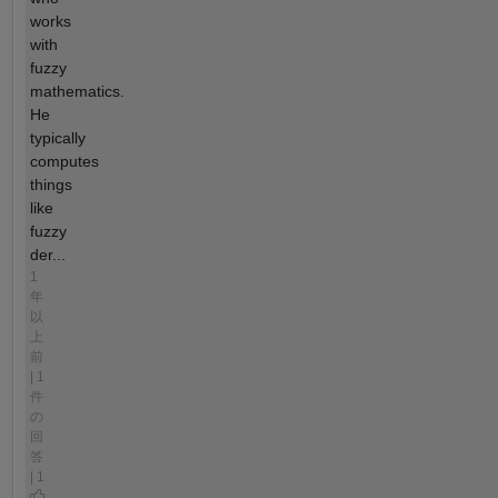
works
with
fuzzy
mathematics.
He
typically
computes
things
like
fuzzy
der...
1
年
以
上
前
| 1
件
の
回
答
| 1