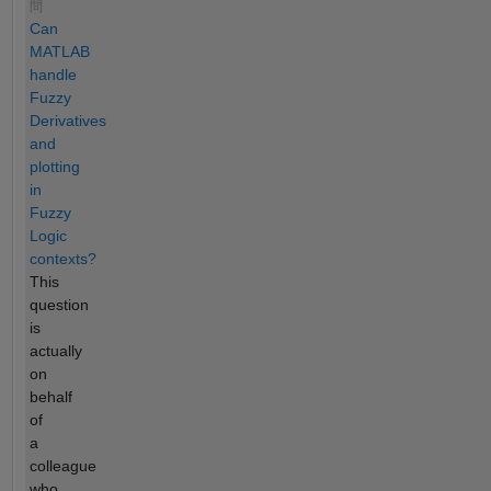
問
Can
MATLAB
handle
Fuzzy
Derivatives
and
plotting
in
Fuzzy
Logic
contexts?
This
question
is
actually
on
behalf
of
a
colleague
who