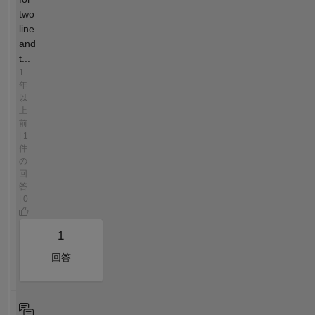
two
line
and
t...
1
年
以
上
前
| 1
件
の
回
答
| 0
1
回答