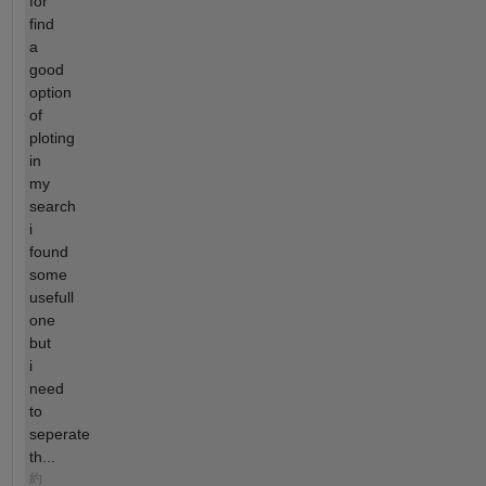
for
find
a
good
option
of
ploting
in
my
search
i
found
some
usefull
one
but
i
need
to
seperate
th...
約