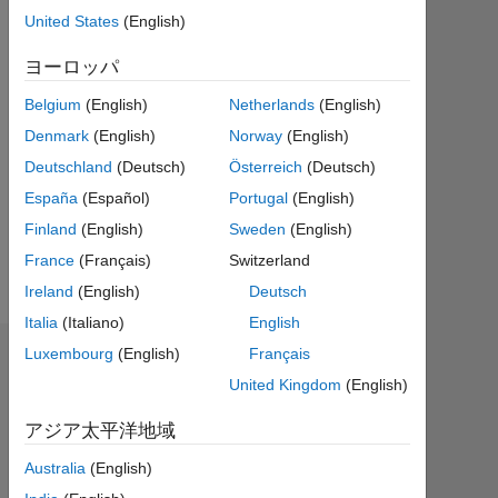
テ
United States
(English)
ィ
ブ
ヨーロッパ
Belgium
(English)
Netherlands
(English)
Followers:
0
Denmark
(English)
Norway
(English)
Deutschland
(Deutsch)
Österreich
(Deutsch)
Following:
España
(Español)
Portugal
(English)
3
Finland
(English)
Sweden
(English)
France
(Français)
Switzerland
Follow
Ireland
(English)
Deutsch
Italia
(Italiano)
English
Luxembourg
(English)
Français
ダッシュボード
United Kingdom
(English)
統
アジア太平洋地域
計
Australia
(English)
MATLAB Answers