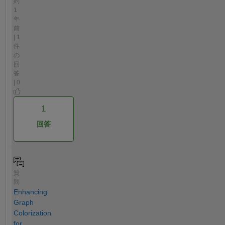
約
1
年
前
| 1
件
の
回
答
| 0
1
回答
質
問
Enhancing
Graph
Colorization
for