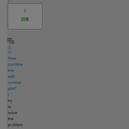
2
回答
質
問
How
combine
line
with
contour
plot?
i
try
to
solve
the
problem