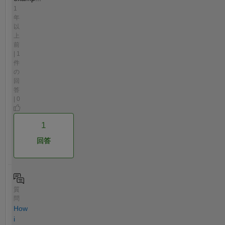
1
年
以
上
前
| 1
件
の
回
答
| 0
1
回答
質
問
How
i