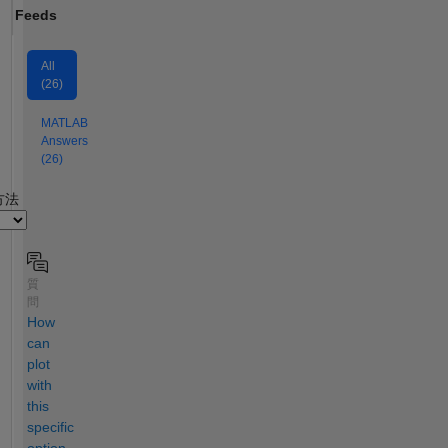
Feeds
All
(26)
MATLAB
Answers
(26)
2
方法
質
問
How
can
plot
with
this
specific
option