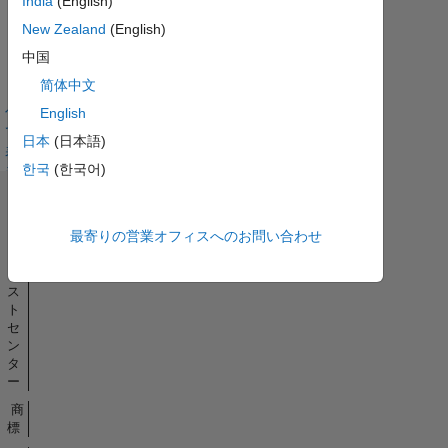
India
(English)
No
New Zealand
(English)
Badges
中国
Earned
简体中文
す
べ
English
て
日本
(日本語)
表
한국
(한국어)
示
バ
ッ
ジ
最寄りの営業オフィスへのお問い合わせ
ト
ラ
ス
ト
セ
ン
タ
ー
商
標