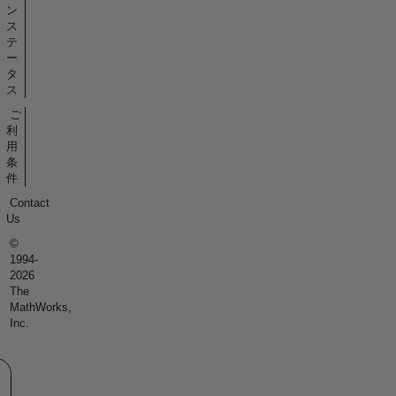
ン
ス
テ
ー
タ
ス
ご
利
用
条
件
Contact
Us
©
1994-
2026
The
MathWorks,
Inc.
eb サイトの選択