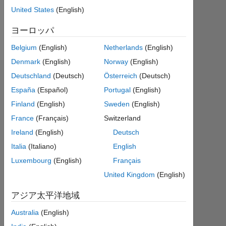
0
United States
(English)
ヨーロッパ
Follow
Belgium
(English)
Netherlands
(English)
Denmark
(English)
Norway
(English)
Deutschland
(Deutsch)
Österreich
(Deutsch)
バッジ
España
(Español)
Portugal
(English)
Finland
(English)
Sweden
(English)
France
(Français)
Switzerland
Ireland
(English)
Deutsch
Italia
(Italiano)
English
Luxembourg
(English)
Français
United Kingdom
(English)
アジア太平洋地域
Australia
(English)