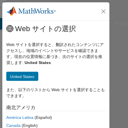
コンテンツへスキップ
Community
Profile
B Answers
File Exchange
Cody
AI Chat Playground
ディス
Web サイトの選択
Web サイトを選択すると、翻訳されたコンテンツにア
クセスし、地域のイベントやサービスを確認できま
David
す。現在の位置情報に基づき、次のサイトの選択を推
奨します:
United States
Thinnes
United States
Last
seen:
約4
また、以下のリストから Web サイトを選択することも
年 前
できます。
Followers:
南北アメリカ
0
América Latina
(Español)
Following:
Canada
(English)