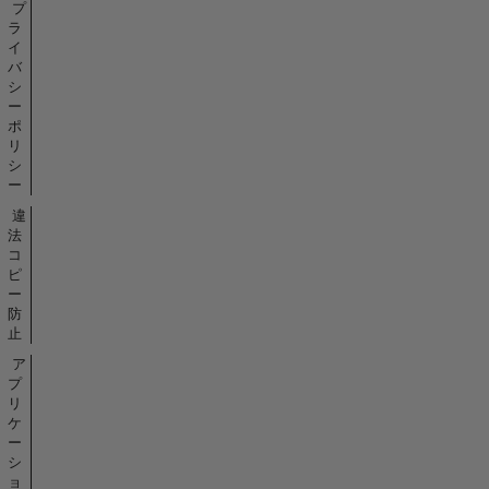
プ
ラ
イ
バ
シ
ー
ポ
リ
シ
ー
違
法
コ
ピ
ー
防
止
ア
プ
リ
ケ
ー
シ
ョ