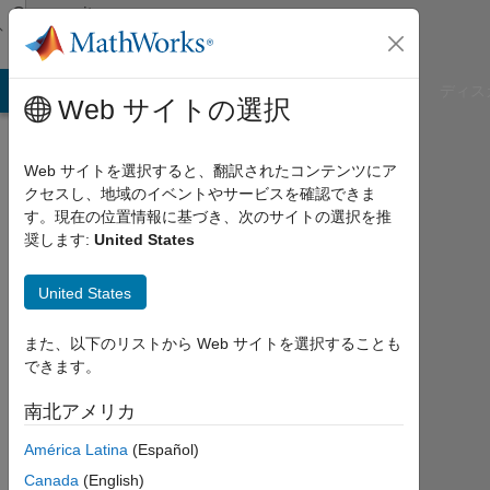
コンテンツへスキップ
Community
Profile
B Answers
File Exchange
Cody
AI Chat Playground
ディス
Web サイトの選択
Web サイトを選択すると、翻訳されたコンテンツにア
クセスし、地域のイベントやサービスを確認できま
Vinayak
す。現在の位置情報に基づき、次のサイトの選択を推
奨します:
United States
Untwale
United States
Last
seen:
2ヶ
また、以下のリストから Web サイトを選択することも
月 前
できます。
|
2021
南北アメリカ
年
América Latina
(Español)
か
ら
Canada
(English)