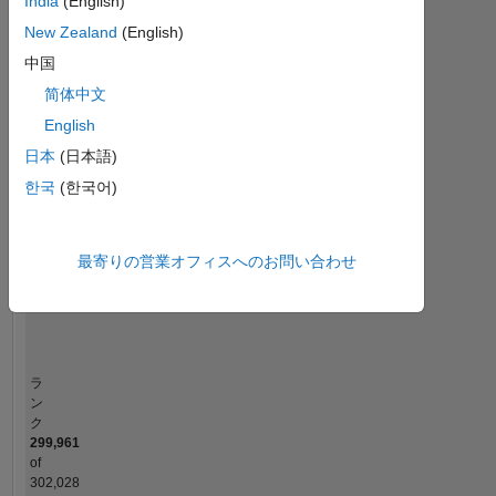
India
(English)
MATLAB Answers
New Zealand
(English)
中国
-2
-1
5
4
简体中文
コントリビューション
3
English
日本
(日本語)
L
2
한국
(한국어)
1
最寄りの営業オフィスへのお問い合わせ
0
11/21
06/22
01/23
08/23
03/24
10/24
05/25
12/25
12/21
08/22
04/23
12/23
08/24
04/25
08/26
04/21
01/22
10/22
07/23
L
04/24
01/25
10/25
07/26
タイムライン
ラ
ン
ク
299,961
of
302,028