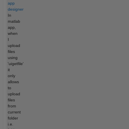
app
designer
In
matlab
app,
when
I
upload
files
using
'uigetfile'
it
only
allows
to
upload
files
from
current
folder
i.e.