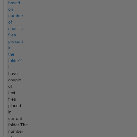
based
on
number
of
specific
files
present
in
the
folder?
I
have
couple
of
text
files
placed
in
current
folder.The
number