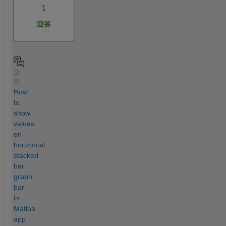
1
回答
質
問
How
to
show
values
on
horizontal
stacked
bar
graph
bar
in
Matlab
app