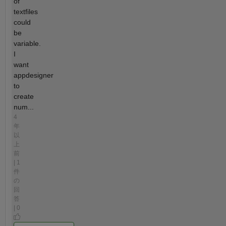
of
textfiles
could
be
variable.
I
want
appdesigner
to
create
num...
4
年
以
上
前
| 1
件
の
回
答
| 0