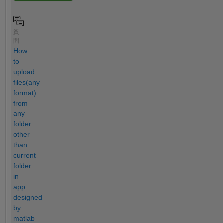
質
問
How
to
upload
files(any
format)
from
any
folder
other
than
current
folder
in
app
designed
by
matlab