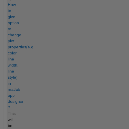
How
to
give
option
to
change
plot
properties(e.g.
color,
line
width,
line
style)
in
matlab
app
designer
?
This
will
be