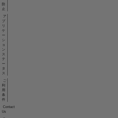
防
止
ア
プ
リ
ケ
ー
シ
ョ
ン
ス
テ
ー
タ
ス
ご
利
用
条
件
Contact
Us