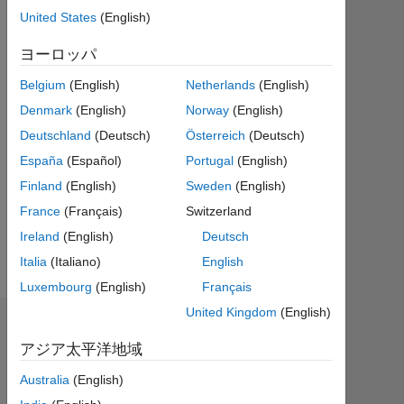
ア
United States
(English)
ク
テ
ヨーロッパ
ィ
Belgium
(English)
Netherlands
(English)
ブ
Denmark
(English)
Norway
(English)
Followers:
Deutschland
(Deutsch)
Österreich
(Deutsch)
0
España
(Español)
Portugal
(English)
Following:
Finland
(English)
Sweden
(English)
2
France
(Français)
Switzerland
Ireland
(English)
Deutsch
Follow
Italia
(Italiano)
English
Luxembourg
(English)
Français
United Kingdom
(English)
ダッシュボード
アジア太平洋地域
統
Australia
(English)
計