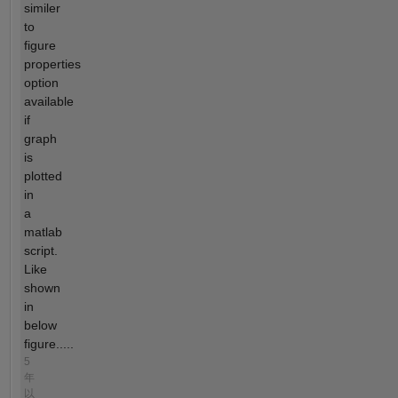
similer
to
figure
properties
option
available
if
graph
is
plotted
in
a
matlab
script.
Like
shown
in
below
figure.....
5
年
以