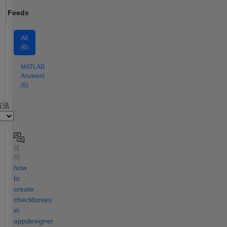
Feeds
All
(6)
MATLAB
Answers
(6)
2
方法
質
問
how
to
create
checkboxes
in
appdesigner