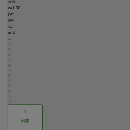
with
x=1.56
(let
say
x1)
and
...
5
年
以
上
前
| 1
件
の
回
答
| 0
1
回答