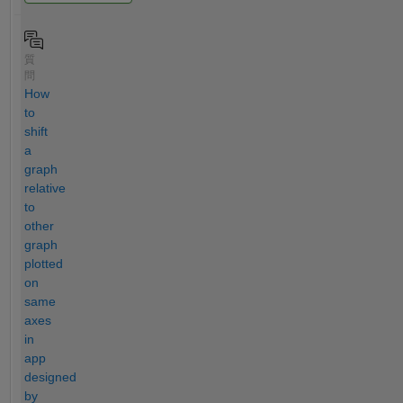
質
問
How
to
shift
a
graph
relative
to
other
graph
plotted
on
same
axes
in
app
designed
by