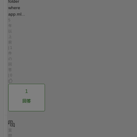
folder
where
app.ml...
5
年
以
上
前
| 1
件
の
回
答
| 0
1
回答
質
問