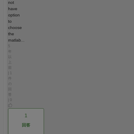
not
have
option
to
choose
the
matlab...
5
年
以
上
前
| 1
件
の
回
答
| 0
1
回答