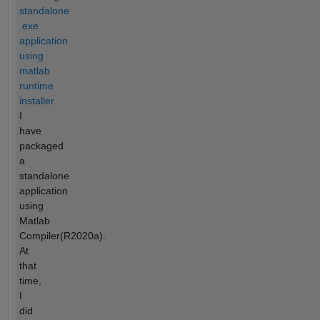
standalone
.exe
application
using
matlab
runtime
installer.
I
have
packaged
a
standalone
application
using
Matlab
Compiler(R2020a).
At
that
time,
I
did