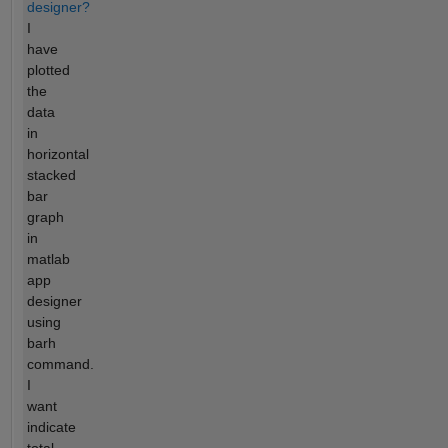
designer?
I
have
plotted
the
data
in
horizontal
stacked
bar
graph
in
matlab
app
designer
using
barh
command.
I
want
indicate