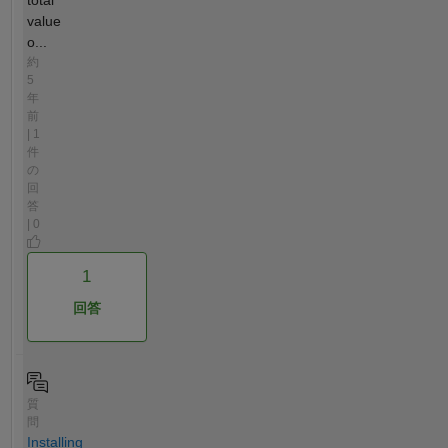
total
value
o...
約
5
年
前
| 1
件
の
回
答
| 0
1
回答
質
問
Installing