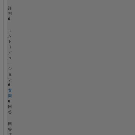
評
判
0
コ
ン
ト
リ
ビ
ュ
ー
シ
ョ
ン
6
質
問
0
回
答
回
答
採