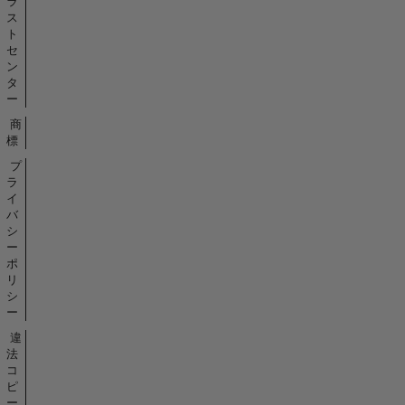
ラ
ス
ト
セ
ン
タ
ー
商
標
プ
ラ
イ
バ
シ
ー
ポ
リ
シ
ー
違
法
コ
ピ
ー