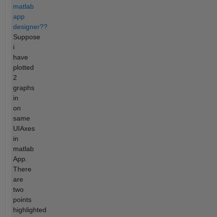
matlab
app
designer??
Suppose
i
have
plotted
2
graphs
in
on
same
UIAxes
in
matlab
App.
There
are
two
points
highlighted