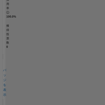
用
率
100.0%
獲
得
投
票
数
0
バ
ッ
ジ
を
表
示