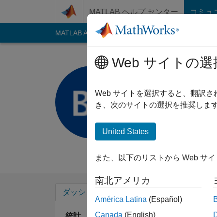
コンテンツへスキップ
MATLAB ヘルプ センター
コミュ
MATLAB Answers
File Exchange
Cody
AI C
Web サイトの選
Benjamin
TU Hamburg
Web サイトを選択すると、翻訳
き、次のサイトの選択を推奨します
2013 年からアクティブ
Followers:
0
Follow
United States
Follow
メッセ
また、以下のリストから Web サ
南北アメリカ
ダッシュボード
バッジ
エンドースメ
América Latina
(Español)
Canada
(English)
統計