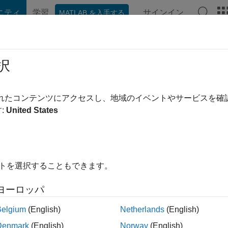
ニティ
学習
サインイン
MATLAB を入手する
hat Playground
ディスカッション
コンテスト
ブログ
投稿
択
されたコンテンツにアクセスし、地域のイベントやサービスを
:
United States
ing:
0
ージ
イトを選択することもできます。
ヨーロッパ
ント
Belgium
(English)
Netherlands
(English)
Denmark
(English)
Norway
(English)