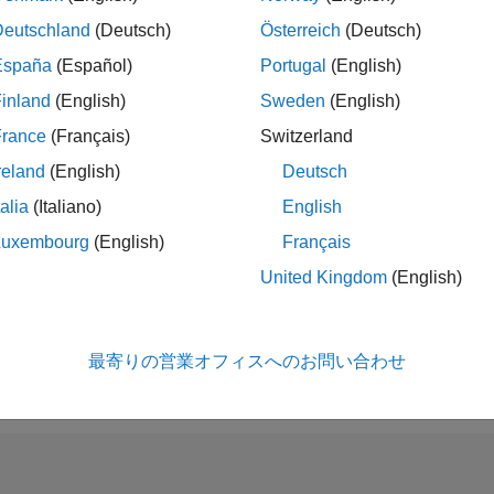
ランク
Deutschland
(Deutsch)
Österreich
(Deutsch)
64,125
España
(Español)
Portugal
(English)
of 302,028
inland
(English)
Sweden
(English)
評判
0
France
(Français)
Switzerland
reland
(English)
Deutsch
コントリビュ
ン
talia
(Italiano)
English
1
質問
0
回答
Luxembourg
(English)
Français
United Kingdom
(English)
回答採用率
100.0%
02/19
02/20
L
02/21
02/22
02/23
02/24
02/25
02/26
タイムライン
獲得投票数
最寄りの営業オフィスへのお問い合わせ
0