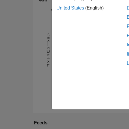
United States
(English)
MATLAB Answers
-2
-1
3
2
F
コントリビューション
I
L
1
I
0
12/13
10/14
08/15
06/16
04/17
12/18
10/19
08/20
06/21
04/22
12/23
10/24
08/25
06/26
01/14
12/14
11/15
10/16
09/17
08/18
07/19
06/20
05/21
03/23
01/25
12/25
02/13
02/14
02/15
02/16
02/17
02/18
Feeds