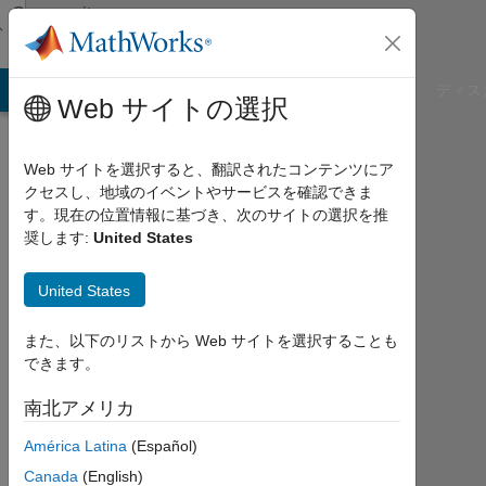
コンテンツへスキップ
Community
Profile
B Answers
File Exchange
Cody
AI Chat Playground
ディス
Web サイトの選択
Web サイトを選択すると、翻訳されたコンテンツにア
クセスし、地域のイベントやサービスを確認できま
EMILIO
す。現在の位置情報に基づき、次のサイトの選択を推
奨します:
United States
BASTA
United States
Last
seen:
5年
また、以下のリストから Web サイトを選択することも
以上
できます。
前
|
南北アメリカ
2021
América Latina
(Español)
年
か
Canada
(English)