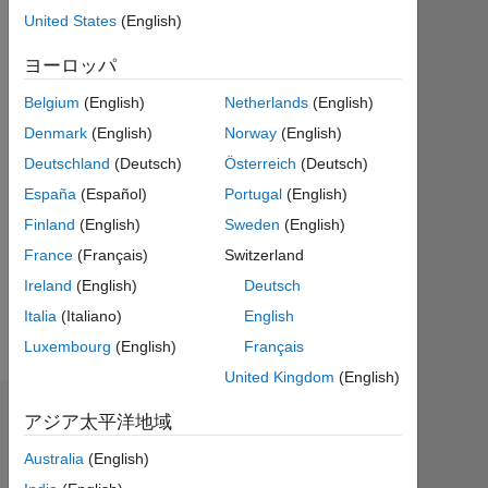
ら
United States
(English)
ア
ク
ヨーロッパ
テ
Belgium
(English)
Netherlands
(English)
ィ
ブ
Denmark
(English)
Norway
(English)
Deutschland
(Deutsch)
Österreich
(Deutsch)
Followers:
0
España
(Español)
Portugal
(English)
Finland
(English)
Sweden
(English)
Following:
France
(Français)
Switzerland
0
Ireland
(English)
Deutsch
Italia
(Italiano)
English
Follow
Luxembourg
(English)
Français
United Kingdom
(English)
バッジ
アジア太平洋地域
Australia
(English)
EMILIO
BASTA's