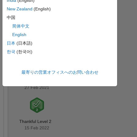
India
(English)
バ
New Zealand
(English)
ッ
ジ
中国
简体中文
す
MATLAB
English
Answers
べ
バッジ
て
日本
(日本語)
한국
(한국어)
最寄りの営業オフィスへのお問い合わせ
Thankful Level 1
27 Feb 2021
Thankful Level 2
15 Feb 2022