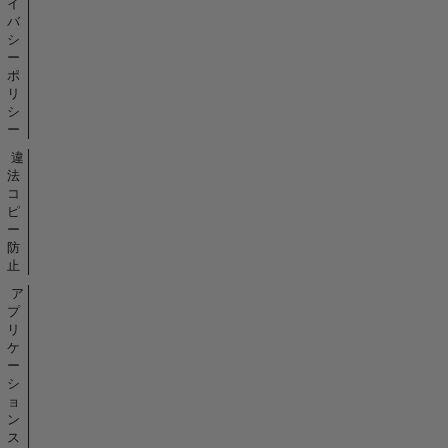
イ
バ
シ
ー
ポ
リ
シ
ー
違
法
コ
ピ
ー
防
止
ア
プ
リ
ケ
ー
シ
ョ
ン
ス