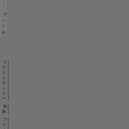
す
べ
て
表
示
バ
ッ
ジ
ト
ラ
ス
ト
セ
ン
タ
ー
商
標
プ
ラ