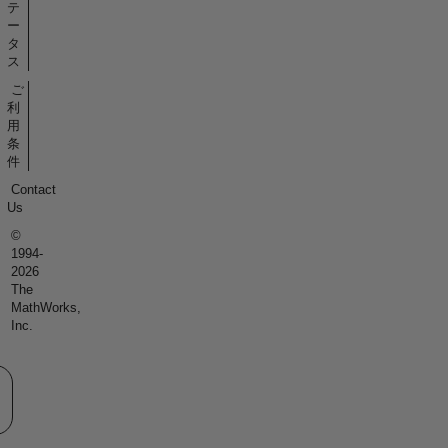
テ
ー
タ
ス
ご
利
用
条
件
Contact
Us
©
1994-
2026
The
MathWorks,
Inc.
eb サイトの選択