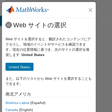
コンテンツへスキップ
Community
Profile
B Answers
File Exchange
Cody
AI Chat Playground
ディス
Web サイトの選択
Web サイトを選択すると、翻訳されたコンテンツにア
クセスし、地域のイベントやサービスを確認できま
Saumya
す。現在の位置情報に基づき、次のサイトの選択を推
奨します:
United States
Goel
United States
MathWorks
また、以下のリストから Web サイトを選択することも
できます。
Last
seen:
南北アメリカ
2ヶ
月 前
América Latina
(Español)
|
Canada
(English)
2018