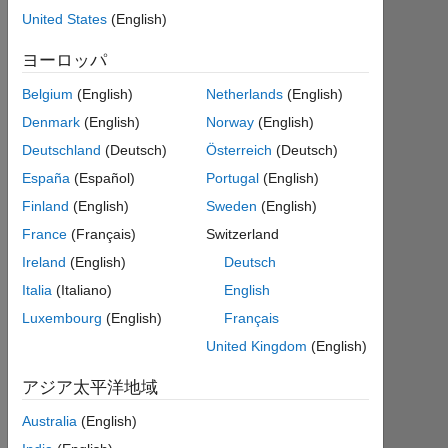
年
United States
(English)
か
ヨーロッパ
ら
ア
Belgium
(English)
Netherlands
(English)
ク
テ
Denmark
(English)
Norway
(English)
ィ
Deutschland
(Deutsch)
Österreich
(Deutsch)
ブ
España
(Español)
Portugal
(English)
Followers:
Finland
(English)
Sweden
(English)
0
France
(Français)
Switzerland
Ireland
(English)
Deutsch
Following:
0
Italia
(Italiano)
English
Luxembourg
(English)
Français
United Kingdom
(English)
Follow
アジア太平洋地域
メ
ッ
セ
Australia
(English)
ー
ジ