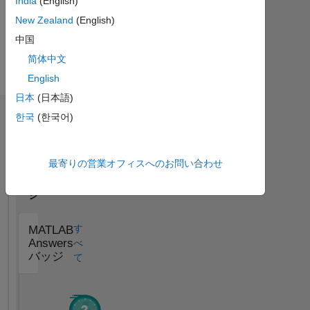
India
(English)
Disclaimer:
New Zealand
(English)
All
さ
the
中国
ら
suggestions
に
简体中文
to
表
English
any
示
MATLAB
日本
(日本語)
answers
한국
(한국어)
バッジ
is
my
Saumya
own
Goel's
最寄りの営業オフィスへのお問い合わせ
point
バ
of
ッ
view
ジ
and
doesn't
す
MATLAB
reflect
Answers
べ
MathWorks
バッジ
て
point
of
view.