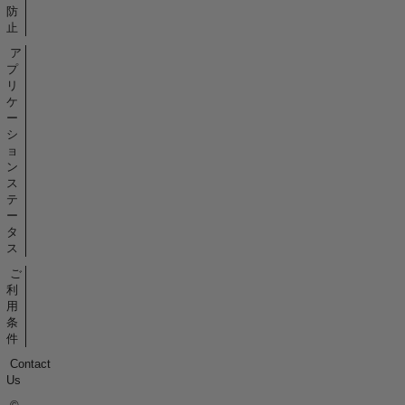
防
止
ア
プ
リ
ケ
ー
シ
ョ
ン
ス
テ
ー
タ
ス
ご
利
用
条
件
Contact
Us