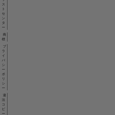
ス
ト
セ
ン
タ
ー
商
標
プ
ラ
イ
バ
シ
ー
ポ
リ
シ
ー
違
法
コ
ピ
ー