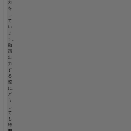
力
を
し
て
い
ま
す。
動
画
出
力
す
る
際
に、
ど
う
し
て
も
時