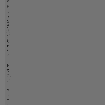
き
る
よ
う
な
手
法
が
あ
る
と
ベ
ス
ト
で
す。
デ
ー
タ
フ
ァ
イ