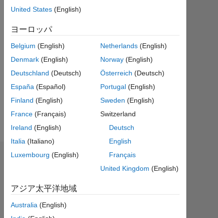
テ
United States
(English)
ィ
ブ
ヨーロッパ
Belgium
(English)
Netherlands
(English)
Followers:
0
Denmark
(English)
Norway
(English)
Deutschland
(Deutsch)
Österreich
(Deutsch)
Following:
España
(Español)
Portugal
(English)
0
Finland
(English)
Sweden
(English)
France
(Français)
Switzerland
Follow
Ireland
(English)
Deutsch
Italia
(Italiano)
English
Luxembourg
(English)
Français
ダッシュボード
United Kingdom
(English)
統
アジア太平洋地域
計
Australia
(English)
MATLAB Answers