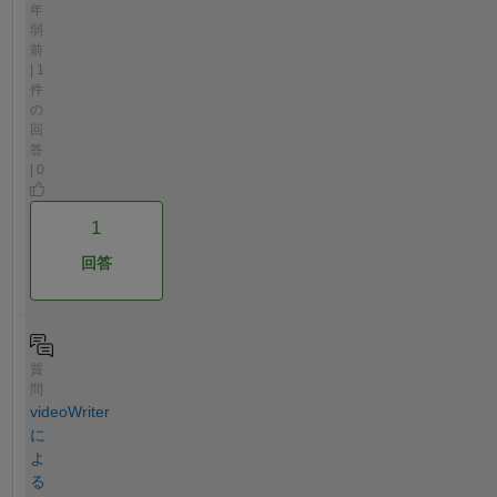
年
弱
前
| 1
件
の
回
答
| 0
1
回答
質
問
videoWriter
に
よ
る