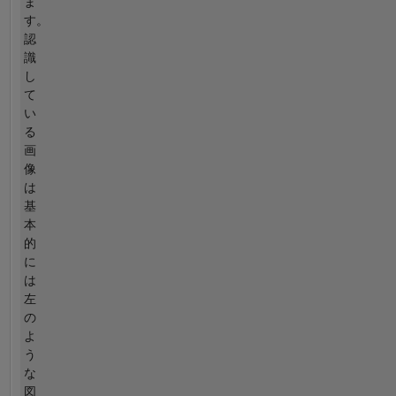
ま
す。
認
識
し
て
い
る
画
像
は
基
本
的
に
は
左
の
よ
う
な
図