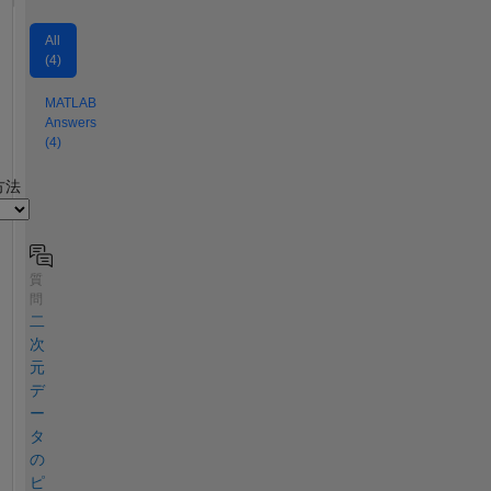
All
(4)
MATLAB
Answers
(4)
2
方法
質
問
二
次
元
デ
ー
タ
の
ピ