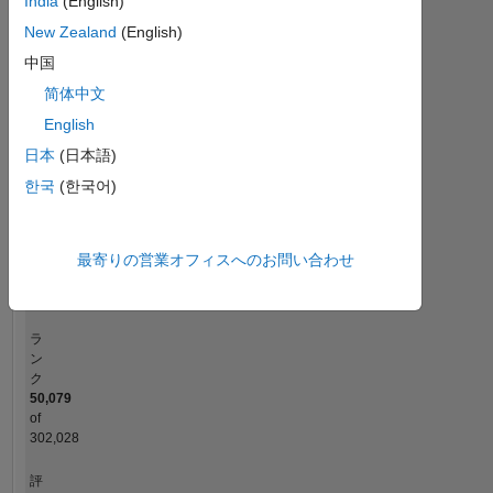
India
(English)
-2
-1
4
3
New Zealand
(English)
中国
コントリビューション
2
简体中文
L
English
日本
(日本語)
1
한국
(한국어)
0
11/24
02/25
05/25
11/25
02/26
05/26
08/24
12/24
04/25
08/25
L
12/25
04/26
08/26
最寄りの営業オフィスへのお問い合わせ
タイムライン
ラ
ン
ク
50,079
of
302,028
評