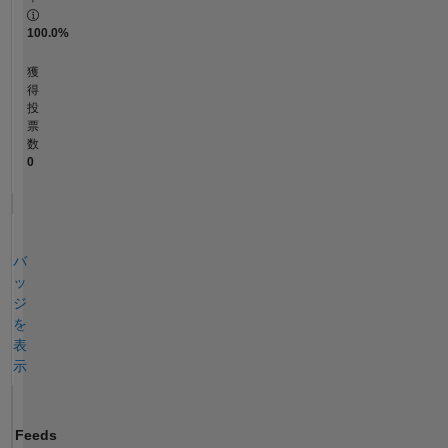
100.0%
獲
得
投
票
数
0
バ
ッ
ジ
を
表
示
Feeds