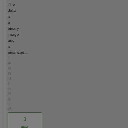
The
data
is
a
binary
image
and
is
binarized...
2
年
弱
前
| 3
件
の
回
答
| 0
3