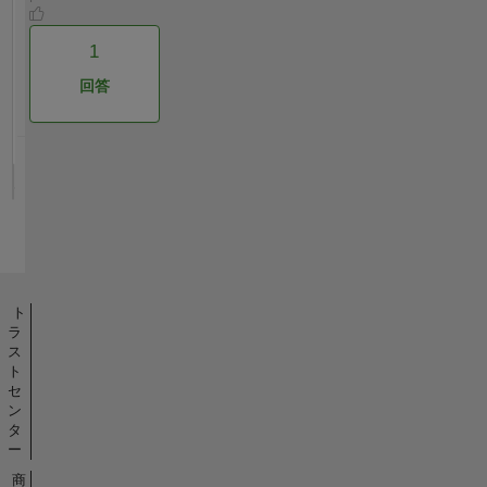
1
回答
ト
ラ
ス
ト
セ
ン
タ
ー
商