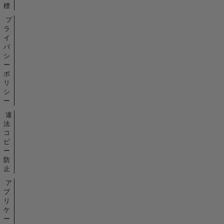
標
プ
ラ
イ
バ
シ
ー
ポ
リ
シ
ー
違
法
コ
ピ
ー
防
止
ア
プ
リ
ケ
ー