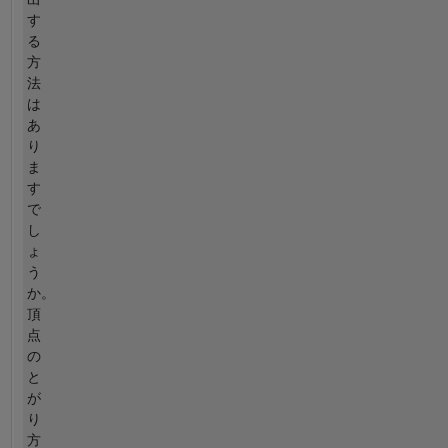
す
る
方
法
は
あ
り
ま
す
で
し
ょ
う
か。
頂
点
の
と
が
り
方