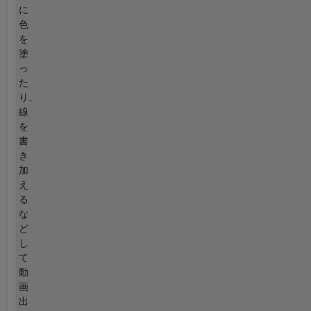
に
色
を
塗
っ
た
り、
線
を
書
き
加
え
る
な
ど
し
て
動
画
出