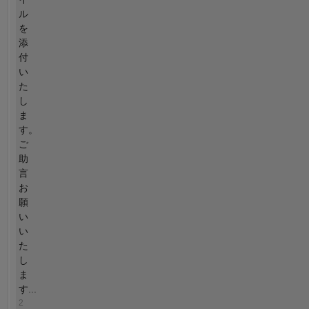
ル
を
添
付
い
た
し
ま
す。
ご
助
言
お
願
い
い
た
し
ま
す...
2