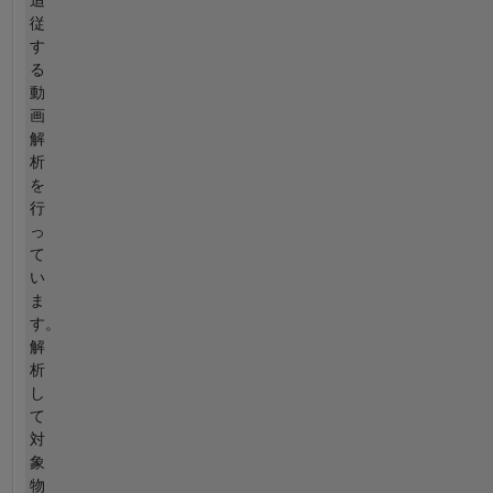
追
従
す
る
動
画
解
析
を
行
っ
て
い
ま
す。
解
析
し
て
対
象
物