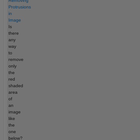
Removing
Protrusions
in
Image
Is
there
any
way
to
remove
only
the
red
shaded
area
of
an
image
like
the
one
below?