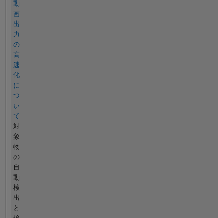
動
画
出
力
の
高
速
化
に
つ
い
て
対
象
物
の
自
動
検
出
と