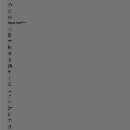
の
た
め、
bwareafilt
で、
最
大
構
造
を
抽
出
す
る
こ
と
で
対
応
で
き