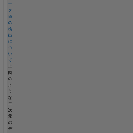
ー
ク
値
の
検
出
に
つ
い
て
上
図
の
よ
う
な
二
次
元
の
デ