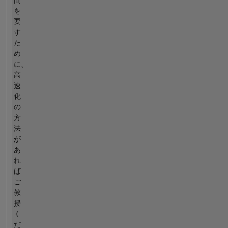
間
を
要
す
た
め
に、
高
速
化
の
方
法
が
あ
れ
ば
ご
教
授
く
だ