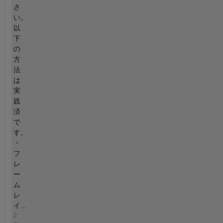
さ
い。
以
下
の
方
法
は
実
践
済
で
す。
・
フ
レ
ー
ム
レ
イ...
2