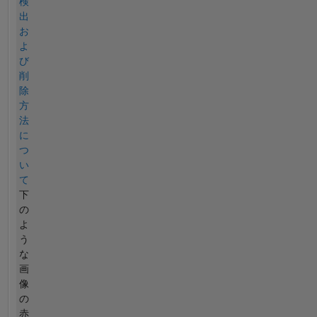
検
出
お
よ
び
削
除
方
法
に
つ
い
て
下
の
よ
う
な
画
像
の
赤