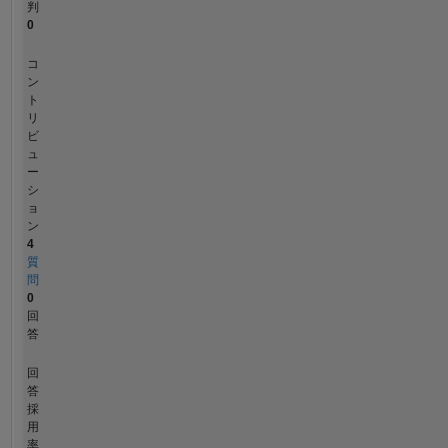
判
0
コ
ン
ト
リ
ビ
ュ
ー
シ
ョ
ン
4
質
問
0
回
答
回
答
採
用
率