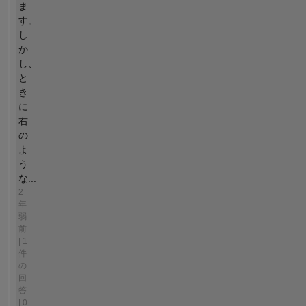
ま
す。
し
か
し、
と
き
に
右
の
よ
う
な...
2
年
弱
前
| 1
件
の
回
答
| 0