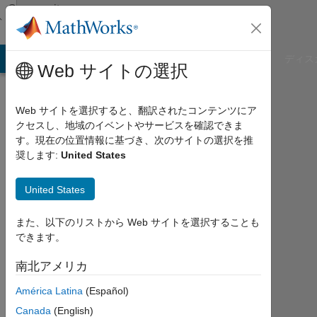
コンテンツへスキップ
Community
Profile
B Answers
File Exchange
Cody
AI Chat Playground
ディス
Web サイトの選択
Web サイトを選択すると、翻訳されたコンテンツにア
クセスし、地域のイベントやサービスを確認できま
HanaHana
す。現在の位置情報に基づき、次のサイトの選択を推
奨します:
United States
Last
seen:
United States
10ヶ
月 前
また、以下のリストから Web サイトを選択することも
|
できます。
2024
年
南北アメリカ
か
ら
América Latina
(Español)
ア
Canada
(English)
ク