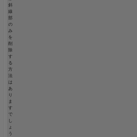
斜
線
部
の
み
を
削
除
す
る
方
法
は
あ
り
ま
す
で
し
ょ
う