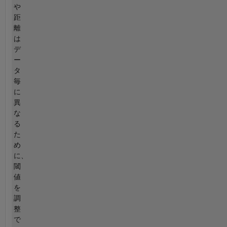
や
距
離
は
デ
ー
タ
毎
に
異
な
る
た
め
に、
閾
値
を
調
整
で