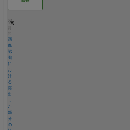
回答
質
問
画
像
認
識
に
お
け
る
突
出
し
た
部
分
の