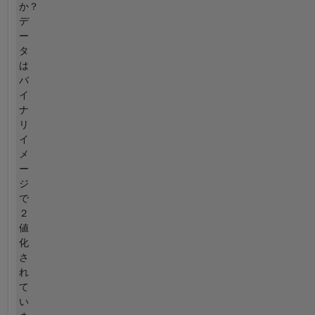
か？
デ
ー
タ
は
バ
イ
ナ
リ
イ
メ
ー
ジ
で
２
値
化
さ
れ
て
い