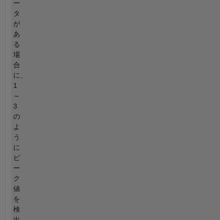
ー
タ
が
あ
る
場
合
に、
1
～
3
の
よ
う
に
ピ
ー
ク
値
を
検
出