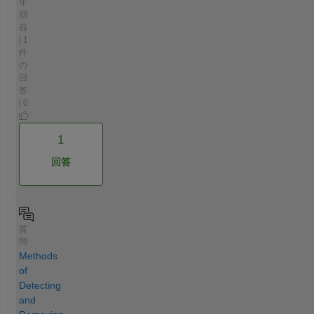
年
弱
前
| 1
件
の
回
答
| 0
1
回答
質
問
Methods
of
Detecting
and