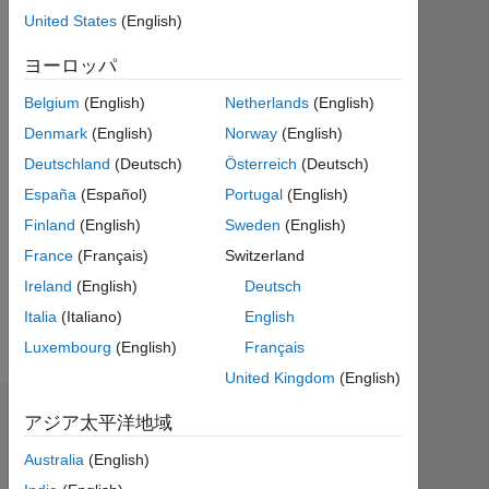
ら
United States
(English)
ア
ク
ヨーロッパ
テ
Belgium
(English)
Netherlands
(English)
ィ
ブ
Denmark
(English)
Norway
(English)
Deutschland
(Deutsch)
Österreich
(Deutsch)
Followers:
0
España
(Español)
Portugal
(English)
Finland
(English)
Sweden
(English)
Following:
France
(Français)
Switzerland
0
Ireland
(English)
Deutsch
Italia
(Italiano)
English
Follow
Luxembourg
(English)
Français
United Kingdom
(English)
バッジ
アジア太平洋地域
Australia
(English)
mh
z's