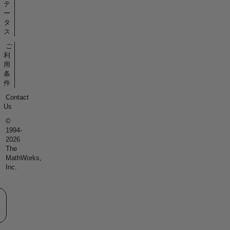
テ
ー
タ
ス
ご
利
用
条
件
Contact
Us
©
1994-
2026
The
MathWorks,
Inc.
eb サイトの選択