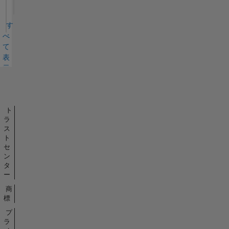
す
べ
て
表
示
バ
ッ
ジ
ト
ラ
ス
ト
セ
ン
タ
ー
商
標
プ
ラ