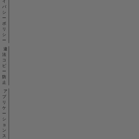
イ
バ
シ
ー
ポ
リ
シ
ー
違
法
コ
ピ
ー
防
止
ア
プ
リ
ケ
ー
シ
ョ
ン
ス