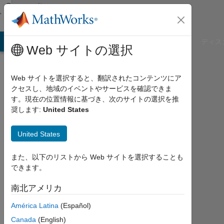
コンテンツへスキップ
Community
Profile
B Answers
File Exchange
Cody
AI Chat Playground
ディス
Web サイトの選択
Web サイトを選択すると、翻訳されたコンテンツにア
クセスし、地域のイベントやサービスを確認できま
mh
す。現在の位置情報に基づき、次のサイトの選択を推
奨します:
United States
z
United States
Last
seen:
1年
また、以下のリストから Web サイトを選択することも
以上
できます。
前
|
南北アメリカ
2018
América Latina
(Español)
年
か
Canada
(English)