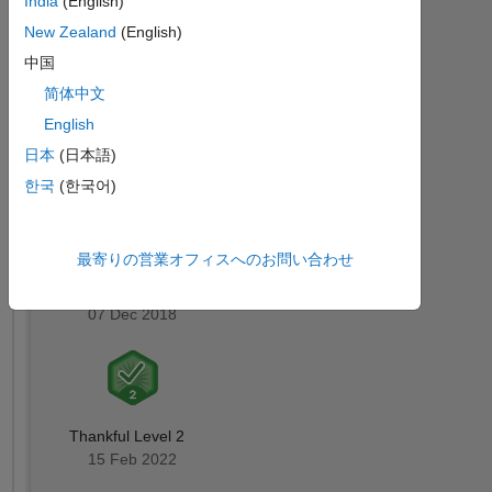
India
(English)
バ
New Zealand
(English)
ッ
ジ
中国
简体中文
す
MATLAB
English
Answers
べ
バッジ
て
日本
(日本語)
한국
(한국어)
最寄りの営業オフィスへのお問い合わせ
Thankful Level 1
07 Dec 2018
Thankful Level 2
15 Feb 2022