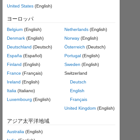
United States
(English)
Followers:
0
ヨーロッパ
Following:
Belgium
(English)
Netherlands
(English)
0
Denmark
(English)
Norway
(English)
Deutschland
(Deutsch)
Österreich
(Deutsch)
Follow
España
(Español)
Portugal
(English)
Finland
(English)
Sweden
(English)
France
(Français)
Switzerland
エンドースメント
Ireland
(English)
Deutsch
Italia
(Italiano)
English
Please
Luxembourg
(English)
Français
login
to
United Kingdom
(English)
endorse
アジア太平洋地域
this
person
Australia
(English)
in