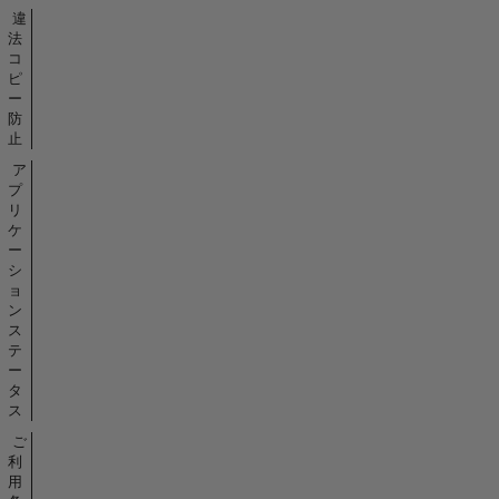
違
法
コ
ピ
ー
防
止
ア
プ
リ
ケ
ー
シ
ョ
ン
ス
テ
ー
タ
ス
ご
利
用