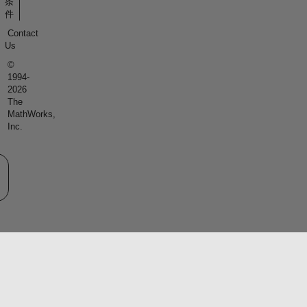
条
件
Contact
Us
©
1994-
2026
The
MathWorks,
Inc.
eb サイトの選択