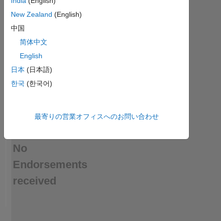
India
(English)
a
skill
New Zealand
(English)
中国
简体中文
English
日本
(日本語)
한국
(한국어)
最寄りの営業オフィスへのお問い合わせ
No
Endorsements
received