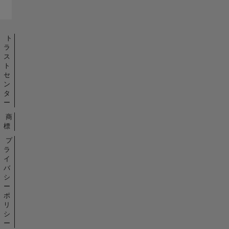
ト
ラ
ス
ト
セ
ン
タ
ー
商
標
プ
ラ
イ
バ
シ
ー
ポ
リ
シ
ー