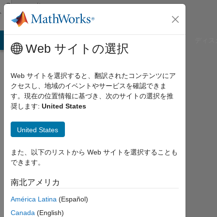
コンテンツへスキップ
Community
Profile
B Answers
File Exchange
Cody
AI Chat Playground
ディス
Web サイトの選択
Web サイトを選択すると、翻訳されたコンテンツにア
クセスし、地域のイベントやサービスを確認できま
Matthias
す。現在の位置情報に基づき、次のサイトの選択を推
奨します:
United States
B
United States
2020
年
か
また、以下のリストから Web サイトを選択することも
ら
できます。
ア
ク
南北アメリカ
テ
América Latina
(Español)
ィ
ブ
Canada
(English)