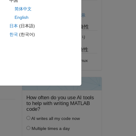
中国
m ERA-
バージョン 1.0.0
(94.4 KB)
简体中文
I' (ERA-
GitHub でライセンスを表示
English
日本
(日本語)
MATLAB リリースの互換性
 in
한국
(한국어)
e most
すべてのリリースと互換性あり
プラットフォームの互換性
Windows
macOS
Linux
ther and