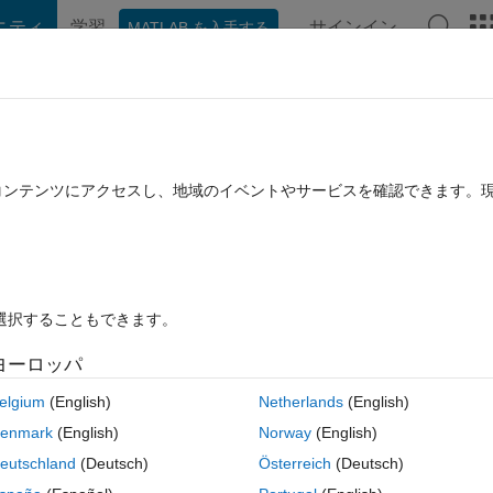
ニティ
学習
サインイン
MATLAB を入手する
hat Playground
Discussions
Contests
Blogs
Post
More
公開
File Exchange について
(SEOF) of weather and climate data
たコンテンツにアクセスし、地域のイベントやサービスを確認できます。
pirical orthogonal function analysis (SEOF) of ECMWF reanalysis da
ivertschmidt/SEOF_reanalysis
 Physics Group
バージョン 1.0.0
(94.4 KB)
ダウンロード: 391 件
を選択することもできます。
ヨーロッパ
レビュー
(0)
ディスカッション
(0)
elgium
(English)
Netherlands
(English)
enmark
(English)
Norway
(English)
eutschland
(Deutsch)
Österreich
(Deutsch)
he spectral empirical orthogonal function (SEOF) decomposition of reana
atterns discussed in reference [1], namely the Madden-Julian Oscillat