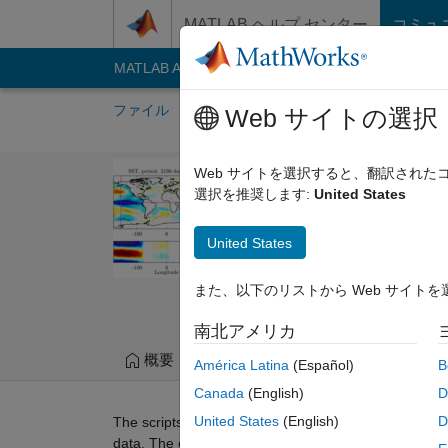
コンテンツへスキップ
MATLAB ヘルプ センター
コミュ
MATLAB Answers
File Exchange
Cody
AI C
ファイル
作成者
マイ File Exchange
Web サイトの選択
Spectral EOF 
Web サイトを選択すると、翻訳され
選択を推奨します:
United States
2-D and 3-D spectral em
https://github.com/ol
United States
Computational Flow
また、以下のリストから Web サイト
0.00/5
(0)
2019/8/7
南北アメリカ
概要
ファイル
バージョン履歴
América Latina
(Español)
B
Canada
(English)
D
United States
(English)
D
The scripts contained in this contribution compute t
data. The examples include the weather and climate p