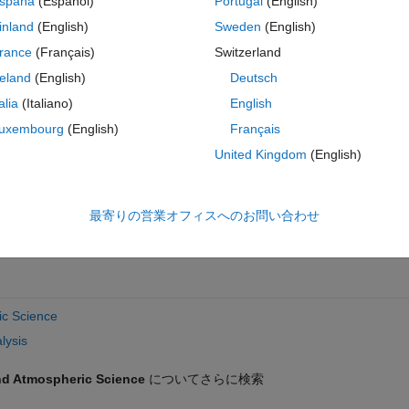
spaña
(Español)
Portugal
(English)
e El Nino-Southern Oscillation (ENSO). These patterns are educed fro
inland
(English)
Sweden
(English)
parately. The corresponding Python scripts are located in the 'data/E
rance
(Français)
Switzerland
fer to
ss+ECMWF+Public+Datasets
for details on how to set up an account with
reland
(English)
Deutsch
 routine spod() that performs the SEOF decomposition (SPOD in fields
talia
(Italiano)
English
as proper orthogonal decomposition) is located in the 'utils' folder. Th
uxembourg
(English)
Français
can be found under
nge/65683-spectral-proper-orthogonal-decomposition-spod
.
United Kingdom
(English)
最寄りの営業オフィスへのお問い合わせ
. Wedi (2019) "Spectral Empirical Orthogonal Function analysis of wea
979-2995, DOI: 10.1175/MWR-D-18-0337.1
c Science
lysis
d Atmospheric Science
についてさらに検索