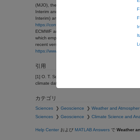
E
(MJO), the Quasi-Biennial Oscillation (QBO), and th
F
Interim and ERA-20C data that must be downloaded se
F
Interim) and 'data/E20C' (ERA 20C) folders. Please re
https://confluence.ecmwf.int/display/WEBAPI/Acce
I
ECMWF and download their public datasets. The core
I
which empirical orthogonal function analysis is known 
L
recent version and more information and examples 
https://www.mathworks.com/matlabcentral/fileexcha
引用
[1] O. T. Schmidt, G. Mengaldo, G. Balsamo and N. P
climate data", Monthly Weather Review, 147 (8), 2
カテゴリ
Sciences
Geoscience
Weather and Atmospheri
Sciences
Geoscience
Climate Science and Ana
Help Center
および
MATLAB Answers
で
Weather an