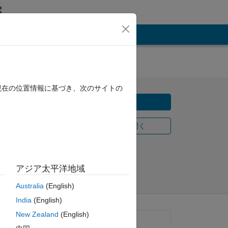
現在の位置情報に基づき、次のサイトの
ダウンロード
ta
MATLAB Online で開く
共有
フォロー
アジア太平洋地域
Australia
(English)
India
(English)
New Zealand
(English)
lysis
一般的な情報
ion