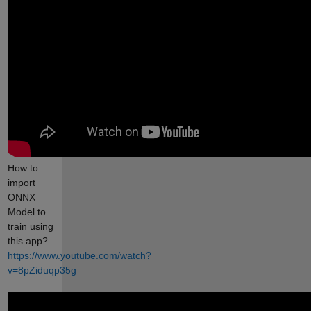
How to
import
ONNX
Model to
train using
this app?
https://www.youtube.com/watch?
v=8pZiduqp35g