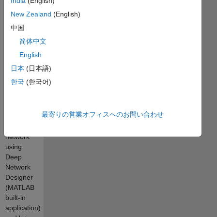
India
(English)
classification
New Zealand
(English)
model in
GUI
中国
without
简体中文
coding.
English
Other than
using the
日本
(日本語)
existing
한국
(한국어)
model,
user can
design
最寄りの営業オフィスへのお問い合わせ
their
neural
network
using
Deep
Network
Designer
(MATLAB
built-in
application)