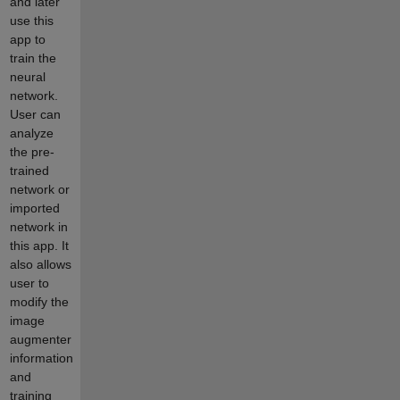
and later
use this
app to
train the
neural
network.
User can
analyze
the pre-
trained
network or
imported
network in
this app. It
also allows
user to
modify the
image
augmenter
information
and
training