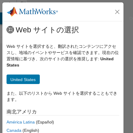
コンテンツへスキップ
File
Exchange
ATLAB Answers
File Exchange
Cody
AI Chat Playground
D
Web サイトの選択
Web サイトを選択すると、翻訳されたコンテンツにアクセ
Transfer
スし、地域のイベントやサービスを確認できます。現在の位
置情報に基づき、次のサイトの選択を推奨します:
United
Learning
States
United States
Transfer Learning of Pre-trained
Neural Network or Imported
また、以下のリストから Web サイトを選択することもでき
ONNX Classification Model in
ます。
GUI
南北アメリカ
Kevin Chng
バージョン 2019.6.2
(1.17 MB)
América Latina
(Español)
ダウンロード: 16.5K 件
Canada
(English)
5.00/5
(9)
2019/11/5