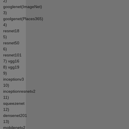
2)
googlenet(ImageNet)
3)
goolgenet(Places365)
4)
resnet18
5)
resnet50
6)
resnet101
7) vgg16
8) vgg19
9)
inceptionv3
10)
inceptionresnetv2
11)
squeezenet
12)
densenet201
13)
mobilenetv2