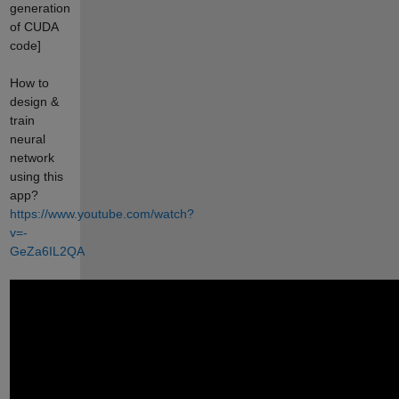
generation
of CUDA
code]
How to
design &
train
neural
network
using this
app?
https://www.youtube.com/watch?
v=-
GeZa6IL2QA