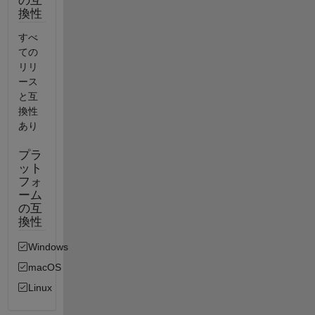
の互
換性
すべ
ての
リリ
ース
と互
換性
あり
プラ
ット
フォ
ーム
の互
換性
Windows
macOS
Linux