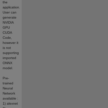
the
application.
User can
generate
NVIDIA
GPU
CUDA
Code,
however it
is not
supporting
imported
ONNX
model.
Pre-
trained
Neural
Network
available :
1) alexnet