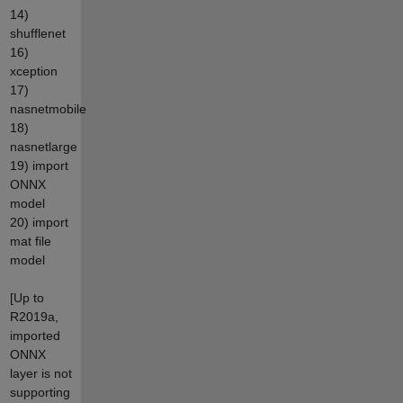
14)
shufflenet
16)
xception
17)
nasnetmobile
18)
nasnetlarge
19) import
ONNX
model
20) import
mat file
model
[Up to
R2019a,
imported
ONNX
layer is not
supporting