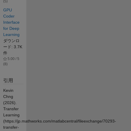
(5)
GPU
Coder
Interface
for Deep
Learning
ダウンロ
ード: 3.7K
件
5.00 / 5
(8)
引用
Kevin
Chng
(2026).
Transfer
Learning
(https://jp.mathworks.com/matlabcentral/fileexchange/70293-
transfer-