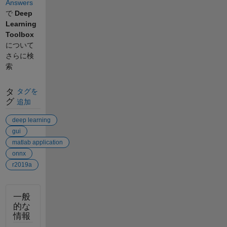
Answers
で
Deep
Learning
Toolbox
について
さらに検
索
タ
タグを
グ
追加
deep learning
gui
matlab application
onnx
r2019a
一般
的な
情報