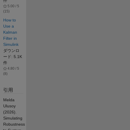
件
5.00 / 5
(15)
How to
Use a
Kalman
Filter in
Simulink
ダウンロ
ード: 5.1K
件
4.80 / 5
(8)
引用
Melda
Ulusoy
(2026).
Simulating
Robustness