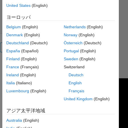
バージョン 1.0.0
(281 KB)
United States
(English)
ダウンロード: 965 件
4.00/5
(3)
2018/10/4
ヨーロッパ
Belgium
(English)
Netherlands
(English)
Denmark
(English)
Norway
(English)
Deutschland
(Deutsch)
Österreich
(Deutsch)
概要
España
(Español)
Portugal
(English)
Finland
(English)
Sweden
(English)
https://www.youtube.com/watch?
France
(Français)
Switzerland
v=G4OLOjY4MpQ&t=1s
Ireland
(English)
Deutsch
Italia
(Italiano)
English
Luxembourg
(English)
Français
United Kingdom
(English)
アジア太平洋地域
Australia
(English)