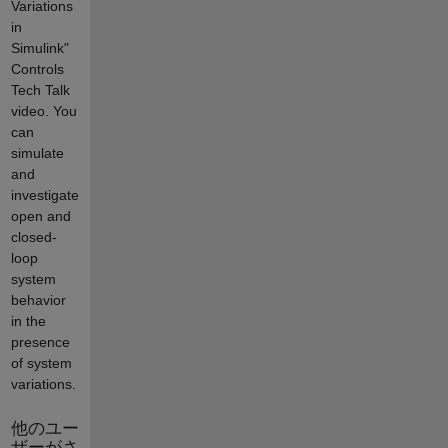
Variations
in
Simulink"
Controls
Tech Talk
video. You
can
simulate
and
investigate
open and
closed-
loop
system
behavior
in the
presence
of system
variations.
他のユー
ザーがさ