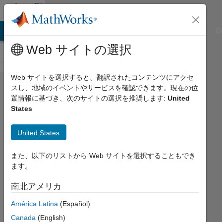
コンテンツへスキップ
File
Exchange
ATLAB Answers
File Exchange
Cody
AI Chat Playground
D
Web サイトの選択
Web サイトを選択すると、翻訳されたコンテンツにアクセ
Simulating
スし、地域のイベントやサービスを確認できます。現在の位
置情報に基づき、次のサイトの選択を推奨します:
United
Robustness
States
to System
Variations
United States
in Simulink
また、以下のリストから Web サイトを選択することもでき
Model used in the "Understanding
ます。
Control Systems, Part 5: Simulating
南北アメリカ
Robustness to System Variations in
Simulink" video
América Latina
(Español)
Melda Ulusoy
Canada
(English)