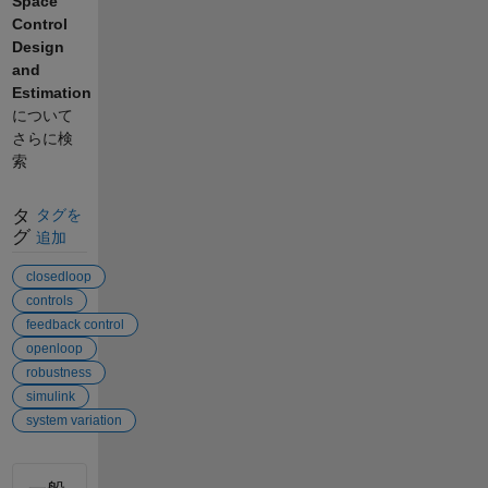
Space
Control
Design
and
Estimation
について
さらに検
索
タ
タグを
グ
追加
closedloop
controls
feedback control
openloop
robustness
simulink
system variation