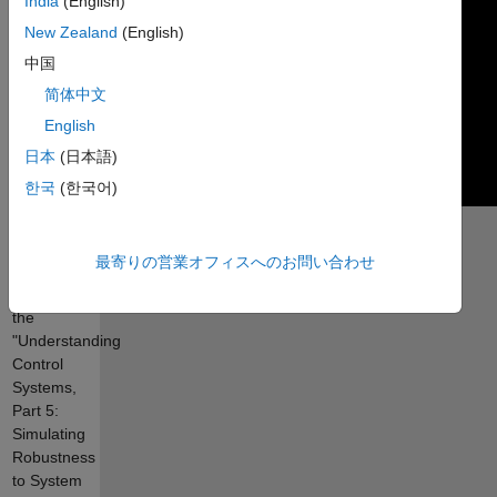
India
(English)
New Zealand
(English)
中国
简体中文
English
日本
(日本語)
한국
(한국어)
Submission
contains
最寄りの営業オフィスへのお問い合わせ
all the files
used in
the
"Understanding
Control
Systems,
Part 5:
Simulating
Robustness
to System