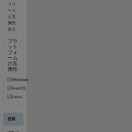
リリ
ース
と互
換性
あり
プラ
ット
フォ
ーム
の互
換性
Windows
macOS
Linux