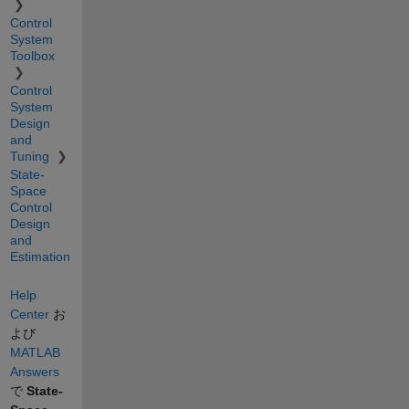
Control
System
Toolbox
Control
System
Design
and
Tuning
State-
Space
Control
Design
and
Estimation
Help
Center
お
よび
MATLAB
Answers
で
State-