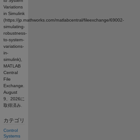
to System
Variations
in Simulink
(https://jp.mathworks.com/matlabcentral/fileexchange/69002-
simulating-
robustness-
to-system-
variations-
in-
simulink),
MATLAB
Central
File
Exchange.
August
9、2026
に
取得済み.
カテゴリ
Control
Systems